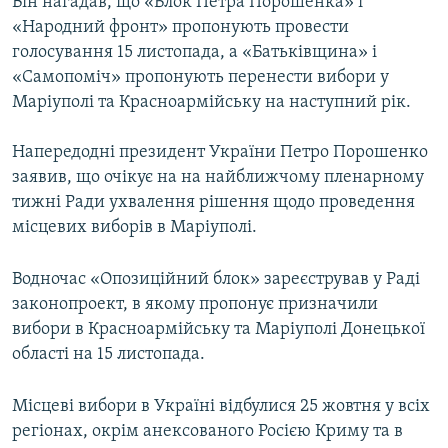
Він нагадав, що «Блок Петра Порошенка» і
Усі сайти RFE/RL
«Народний фронт» пропонують провести
голосування 15 листопада, а «Батьківщина» і
«Самопоміч» пропонують перенести вибори у
Маріуполі та Красноармійську на наступний рік.
Напередодні президент України Петро Порошенко
заявив, що очікує на на найближчому пленарному
тижні Ради ухвалення рішення щодо проведення
місцевих виборів в Маріуполі.
Водночас «Опозиційний блок» зареєстрував у Раді
законопроект, в якому пропонує призначили
вибори в Красноармійську та Маріуполі Донецької
області на 15 листопада.
Місцеві вибори в Україні відбулися 25 жовтня у всіх
регіонах, окрім анексованого Росією Криму та в