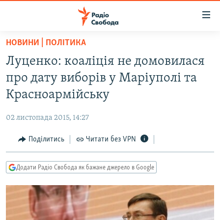
Доступність
посилання
Перейти
НОВИНИ | ПОЛІТИКА
до
РАДІО СВОБОДА – 70 РОКІВ
Луценко: коаліція не домовилася
основного
ВСЕ ЗА ДОБУ
матеріалу
про дату виборів у Маріуполі та
СТАТТІ
Перейти
Красноармійську
до
ВІЙНА
ПОЛІТИКА
основної
02 листопада 2015, 14:27
РОСІЙСЬКА «ФІЛЬТРАЦІЯ»
ЕКОНОМІКА
навігації
Перейти
Поділитись
Читати без VPN
ДОНБАС.РЕАЛІЇ
СУСПІЛЬСТВО
до
КРИМ.РЕАЛІЇ
КУЛЬТУРА
пошуку
Додати Радіо Свобода як бажане джерело в Google
ТИ ЯК?
СПОРТ
СХЕМИ
УКРАЇНА
КИТАЙ.ВИКЛИКИ
СВІТ