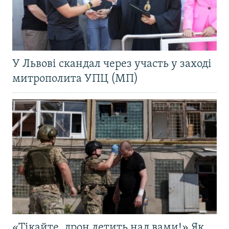
У Львові скандал через участь у заході
митрополита УПЦ (МП)
«Тікайте, дрон летить над вами!» Як