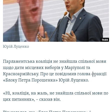
МУЛЬТИМЕДІА
ФОТО
СПЕЦПРОЄКТИ
ПОДКАСТИ
КРИМ РЕАЛІЇ
Юрій Луценко
РУС
УКР
Парламентська коаліція не знайшла спільної мови
щодо дати місцевих виборів у Маріуполі та
КТАТ
Красноармійську. Про це повідомив голова фракції
«Блоку Петра Порошенка» Юрій Луценко.
ДОЛУЧАЙСЯ!
«Ні, коаліція, на жаль, не знайшла спільної мови по
цих питаннях», – сказав він.