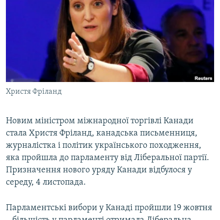
МУЛЬТИМЕДІА
ФОТО
СПЕЦПРОЄКТИ
ПОДКАСТИ
КРИМ РЕАЛІЇ
Христя Фріланд
РУС
УКР
Новим міністром міжнародної торгівлі Канади
стала Христя Фріланд, канадська письменниця,
КТАТ
журналістка і політик українського походження,
яка пройшла до парламенту від Ліберальної партії.
ДОЛУЧАЙСЯ!
Призначення нового уряду Канади відбулося у
середу, 4 листопада.
Парламентські вибори у Канаді пройшли 19 жовтня