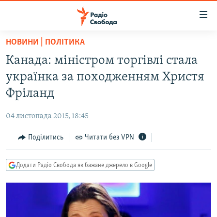
Доступність
посилання
Перейти
НОВИНИ | ПОЛІТИКА
до
РАДІО СВОБОДА – 70 РОКІВ
Канада: міністром торгівлі стала
основного
ВСЕ ЗА ДОБУ
матеріалу
українка за походженням Христя
СТАТТІ
Перейти
Фріланд
до
ВІЙНА
ПОЛІТИКА
основної
04 листопада 2015, 18:45
РОСІЙСЬКА «ФІЛЬТРАЦІЯ»
ЕКОНОМІКА
навігації
Перейти
Поділитись
Читати без VPN
ДОНБАС.РЕАЛІЇ
СУСПІЛЬСТВО
до
КРИМ.РЕАЛІЇ
КУЛЬТУРА
пошуку
Додати Радіо Свобода як бажане джерело в Google
ТИ ЯК?
СПОРТ
СХЕМИ
УКРАЇНА
КИТАЙ.ВИКЛИКИ
СВІТ