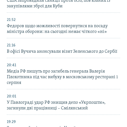
США запровадили санкції проти осіб, пов’язаних із
закупівлями зброї для Куби
21:52
Федоров щодо можливості повернутися на посаду
міністра оборони: на сьогодні немає чіткого «ні»
21:16
В офісі Вучича анонсували візит Зеленського до Сербії
20:41
Медіа РФ пишуть про загибель генерала Валерія
Плохотнюка під час вибуху в московському ресторані 1
серпня
20:01
У Павлограді удар РФ знищив депо «Укрпошти»,
загинули дві працівниці – Смілянський
19:29