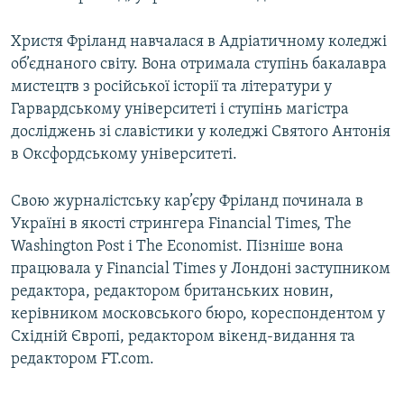
Христя Фріланд навчалася в Адріатичному коледжі
об’єднаного світу. Вона отримала ступінь бакалавра
мистецтв з російської історії та літератури у
Гарвардському університеті і ступінь магістра
досліджень зі славістики у коледжі Святого Антонія
в Оксфордському університеті.
Свою журналістську кар’єру Фріланд починала в
Україні в якості стрингера Financial Times, The
Washington Post і The Economist. Пізніше вона
працювала у Financial Times у Лондоні заступником
редактора, редактором британських новин,
керівником московського бюро, кореспондентом у
Східній Європі, редактором вікенд-видання та
редактором FT.com.