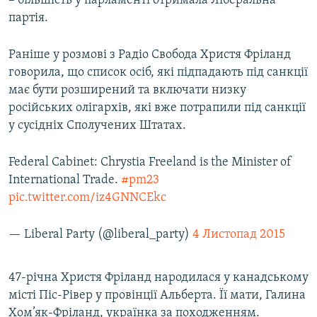
– більшість у парламенті отримала Ліберальна
Усі сайти RFE/RL
партія.
Раніше у розмові з Радіо Свобода Христя Фріланд
говорила, що список осіб, які підпадають під санкції
має бути розширений та включати низку
російських олігархів, які вже потрапили під санкції
у сусідніх Сполучених Штатах.
Federal Cabinet: Chrystia Freeland is the Minister of
International Trade.
#pm23
pic.twitter.com/iz4GNNCEkc
— Liberal Party (@liberal_party)
4 Листопад 2015
47-річна Христя Фріланд народилася у канадському
місті Піс-Рівер у провінції Альберта. Її мати, Галина
Хом’як-Фріланд, українка за походженням.