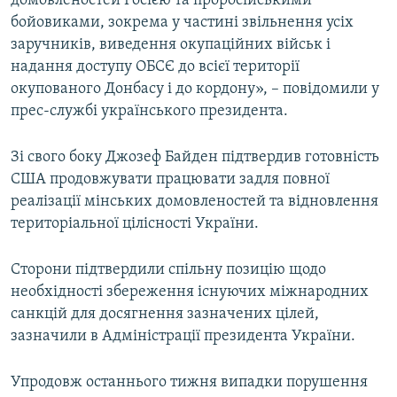
домовленостей Росією та проросійськими
Усі сайти RFE/RL
бойовиками, зокрема у частині звільнення усіх
заручників, виведення окупаційних військ і
надання доступу ОБСЄ до всієї території
окупованого Донбасу і до кордону», – повідомили у
прес-службі українського президента.
Зі свого боку Джозеф Байден підтвердив готовність
США продовжувати працювати задля повної
реалізації мінських домовленостей та відновлення
територіальної цілісності України.
Сторони підтвердили спільну позицію щодо
необхідності збереження існуючих міжнародних
санкцій для досягнення зазначених цілей,
зазначили в Адміністрації президента України.
Упродовж останнього тижня випадки порушення