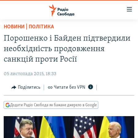
Доступність
посилання
Перейти
НОВИНИ | ПОЛІТИКА
до
РАДІО СВОБОДА – 70 РОКІВ
Порошенко і Байден підтвердили
основного
ВСЕ ЗА ДОБУ
матеріалу
необхідність продовження
СТАТТІ
Перейти
санкцій проти Росії
до
ВІЙНА
ПОЛІТИКА
основної
05 листопада 2015, 18:33
РОСІЙСЬКА «ФІЛЬТРАЦІЯ»
ЕКОНОМІКА
навігації
Перейти
Поділитись
Читати без VPN
ДОНБАС.РЕАЛІЇ
СУСПІЛЬСТВО
до
КРИМ.РЕАЛІЇ
КУЛЬТУРА
пошуку
Додати Радіо Свобода як бажане джерело в Google
ТИ ЯК?
СПОРТ
СХЕМИ
УКРАЇНА
КИТАЙ.ВИКЛИКИ
СВІТ