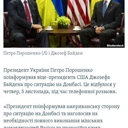
МУЛЬТИМЕДІА
ФОТО
СПЕЦПРОЄКТИ
ПОДКАСТИ
КРИМ РЕАЛІЇ
Петро Порошенко (Л) і Джозеф Байден
РУС
УКР
Президент України Петро Порошенко
поінформував віце-президента США Джозефа
КТАТ
Байдена про ситуацію на Донбасі. Це відбулося у
четвер, 5 листопада, під час телефонної розмови.
ДОЛУЧАЙСЯ!
«Президент поінформував американську сторону
про ситуацію на Донбасі та наголосив на
необхідності повного виконання мінських