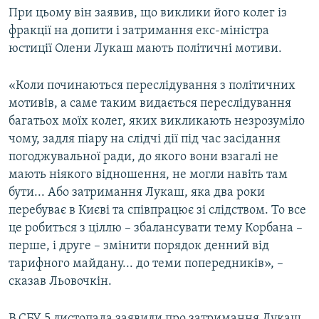
При цьому він заявив, що виклики його колег із
Усі сайти RFE/RL
фракції на допити і затримання екс-міністра
юстиції Олени Лукаш мають політичні мотиви.
«Коли починаються переслідування з політичних
мотивів, а саме таким видається переслідування
багатьох моїх колег, яких викликають незрозуміло
чому, задля піару на слідчі дії під час засідання
погоджувальної ради, до якого вони взагалі не
мають ніякого відношення, не могли навіть там
бути... Або затримання Лукаш, яка два роки
перебуває в Києві та співпрацює зі слідством. То все
це робиться з ціллю – збалансувати тему Корбана –
перше, і друге – змінити порядок денний від
тарифного майдану... до теми попередників», –
сказав Льовочкін.
В СБУ 5 листопада заявили про затримання Лукаш,