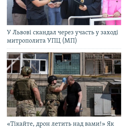
У Львові скандал через участь у заході
митрополита УПЦ (МП)
«Тікайте, дрон летить над вами!» Як