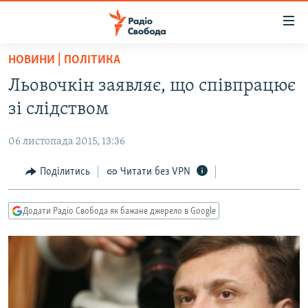
Доступність
посилання
Перейти
НОВИНИ | ПОЛІТИКА
до
РАДІО СВОБОДА – 70 РОКІВ
Льовочкін заявляє, що співпрацює
основного
ВСЕ ЗА ДОБУ
матеріалу
зі слідством
СТАТТІ
Перейти
до
06 листопада 2015, 13:36
ВІЙНА
ПОЛІТИКА
основної
РОСІЙСЬКА «ФІЛЬТРАЦІЯ»
Поділитись
Читати без VPN
ЕКОНОМІКА
навігації
Перейти
ДОНБАС.РЕАЛІЇ
СУСПІЛЬСТВО
до
Додати Радіо Свобода як бажане джерело в Google
КРИМ.РЕАЛІЇ
КУЛЬТУРА
пошуку
ТИ ЯК?
СПОРТ
СХЕМИ
УКРАЇНА
КИТАЙ.ВИКЛИКИ
СВІТ