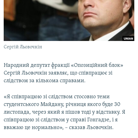
МУЛЬТИМЕДІА
ФОТО
СПЕЦПРОЄКТИ
ПОДКАСТИ
Сергій Льовочкін
КРИМ РЕАЛІЇ
РУС
Народний депутат фракції «Опозиційний блок»
Сергій Льовочкін заявляє, що співпрацює зі
УКР
слідством за кількома справами.
КТАТ
«Я співпрацюю зі слідством стосовно теми
ДОЛУЧАЙСЯ!
студентського Майдану, річниця якого буде 30
листопада, через який я пішов тоді у відставку. Я
співпрацюю зі слідством у справі Гонгадзе, і я
вважаю це нормально», – сказав Льовочкін.