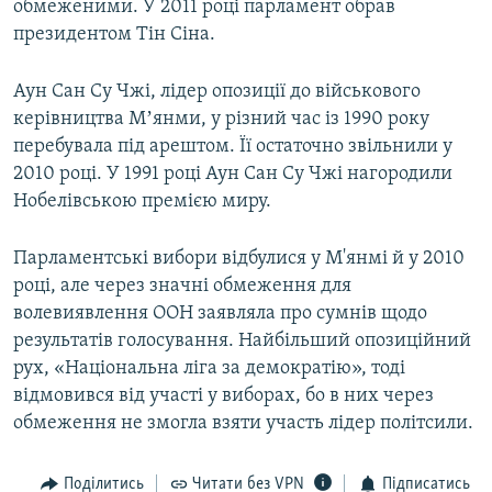
обмеженими. У 2011 році парламент обрав
президентом Тін Сіна.
Аун Сан Су Чжі, лідер опозиції до військового
керівництва Мʼянми, у різний час із 1990 року
перебувала під арештом. Її остаточно звільнили у
2010 році. У 1991 році Аун Сан Су Чжі нагородили
Нобелівською премією миру.
Парламентські вибори відбулися у М'янмі й у 2010
році, але через значні обмеження для
волевиявлення ООН заявляла про сумнів щодо
результатів голосування. Найбільший опозиційний
рух, «Національна ліга за демократію», тоді
відмовився від участі у виборах, бо в них через
обмеження не змогла взяти участь лідер політсили.
Поділитись
Читати без VPN
Підписатись