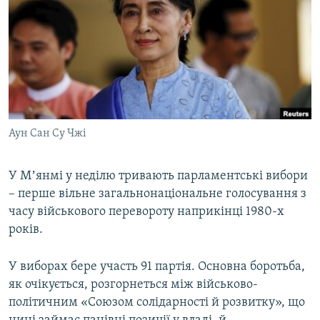
МУЛЬТИМЕДІА
ФОТО
СПЕЦПРОЄКТИ
ПОДКАСТИ
КРИМ РЕАЛІЇ
Аун Сан Су Чжі
РУС
УКР
У Мʼянмі у неділю тривають парламентські вибори
– перше вільне загальнонаціональне голосування з
КТАТ
часу військового перевороту наприкінці 1980-х
років.
ДОЛУЧАЙСЯ!
У виборах бере участь 91 партія. Основна боротьба,
як очікується, розгорнеться між військово-
політичним «Союзом солідарності й розвитку», що