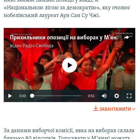
нині займає панівні позиції у владі, й
Усі сайти RFE/RL
«Національною лігою за демократію», яку очолює
нобелівський лауреат Аун Сан Су Чжі.
Прихильники опозиції на виборах у М’янмі оточили офіс демократів на знак підтримки (відео)
відео
Радіо Свобода
No media source currently available
0:00
0:51
ЗАВАНТАЖИТИ
За даними виборчої комісії, явка на виборах склала
близько 80 відсотків. Голосувати у Мʼянмі можуть