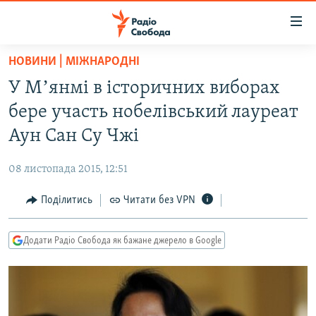
Доступність
посилання
Перейти
НОВИНИ | МІЖНАРОДНІ
до
РАДІО СВОБОДА – 70 РОКІВ
У Мʼянмі в історичних виборах
основного
ВСЕ ЗА ДОБУ
матеріалу
бере участь нобелівський лауреат
СТАТТІ
Перейти
Аун Сан Су Чжі
до
ВІЙНА
ПОЛІТИКА
основної
08 листопада 2015, 12:51
РОСІЙСЬКА «ФІЛЬТРАЦІЯ»
ЕКОНОМІКА
навігації
Перейти
Поділитись
Читати без VPN
ДОНБАС.РЕАЛІЇ
СУСПІЛЬСТВО
до
КРИМ.РЕАЛІЇ
КУЛЬТУРА
пошуку
Додати Радіо Свобода як бажане джерело в Google
ТИ ЯК?
СПОРТ
СХЕМИ
УКРАЇНА
КИТАЙ.ВИКЛИКИ
СВІТ