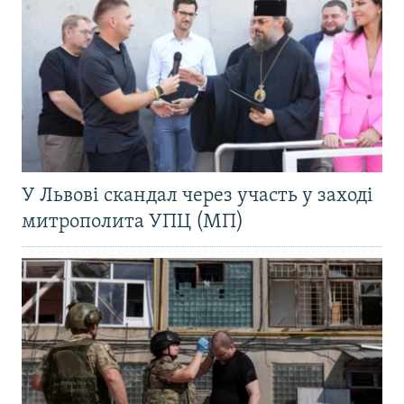
У Львові скандал через участь у заході
митрополита УПЦ (МП)