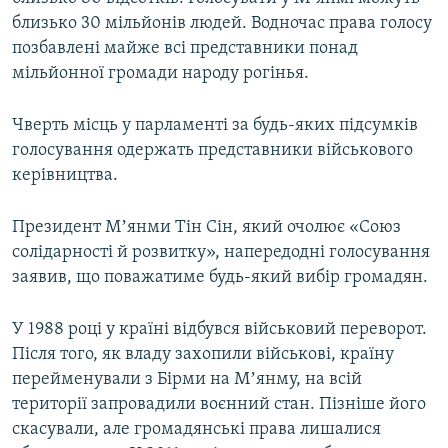
близько 30 мільйонів людей. Водночас права голосу
позбавлені майже всі представники понад
мільйонної громади народу рогінья.
Чверть місць у парламенті за будь-яких підсумків
голосування одержать представники військового
керівництва.
Президент Мʼянми Тін Сін, який очолює «Союз
солідарності й розвитку», напередодні голосування
заявив, що поважатиме будь-який вибір громадян.
У 1988 році у країні відбувся військовий переворот.
Після того, як владу захопили військові, країну
перейменували з Бірми на Мʼянму, на всій
території запровадили воєнний стан. Пізніше його
скасували, але громадянські права лишалися