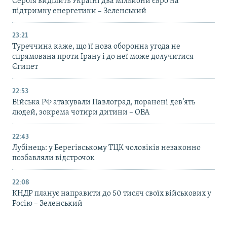
Сербія виділить Україні два мільйони євро на
підтримку енергетики – Зеленський
23:21
Туреччина каже, що її нова оборонна угода не
спрямована проти Ірану і до неї може долучитися
Єгипет
22:53
Війська РФ атакували Павлоград, поранені дев’ять
людей, зокрема чотири дитини – ОВА
22:43
Лубінець: у Берегівському ТЦК чоловіків незаконно
позбавляли відстрочок
22:08
КНДР планує направити до 50 тисяч своїх військових у
Росію – Зеленський