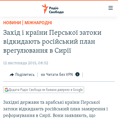
Доступність
посилання
Перейти
НОВИНИ | МІЖНАРОДНІ
до
РАДІО СВОБОДА – 70 РОКІВ
Захід і країни Перської затоки
основного
ВСЕ ЗА ДОБУ
матеріалу
відкидають російський план
СТАТТІ
Перейти
врегулювання в Сирії
до
ВІЙНА
ПОЛІТИКА
основної
12 листопада 2015, 08:52
РОСІЙСЬКА «ФІЛЬТРАЦІЯ»
ЕКОНОМІКА
навігації
Перейти
Поділитись
Читати без VPN
ДОНБАС.РЕАЛІЇ
СУСПІЛЬСТВО
до
КРИМ.РЕАЛІЇ
КУЛЬТУРА
пошуку
Додати Радіо Свобода як бажане джерело в Google
ТИ ЯК?
СПОРТ
Західні держави та арабські країни Перської
СХЕМИ
УКРАЇНА
затоки відкидають російський план замирення і
ПРИАЗОВ’Я
СВІТ
реформування в Сирії. Вони заявляють, що