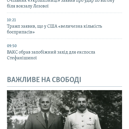
Очільник «Укрзалізниці» заявив про удар по вагону
біля вокзалу Лозової
10:21
Трамп заявив, що у США «величезна кількість
боєприпасів»
09:50
ВАКС обрав запобіжний захід для експосла
Стефанішиної
ВАЖЛИВЕ НА СВОБОДІ