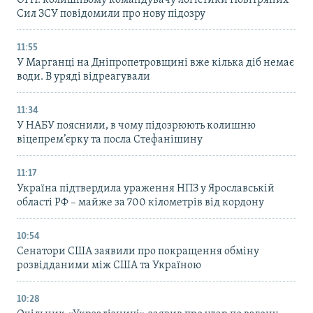
ОГП: колишньому командувачу логістики Повітряних
Сил ЗСУ повідомили про нову підозру
11:55
У Марганці на Дніпропетровщині вже кілька діб немає
води. В уряді відреагували
11:34
У НАБУ пояснили, в чому підозрюють колишню
віцепрем’єрку та посла Стефанішину
11:17
Україна підтвердила ураження НПЗ у Ярославській
області РФ – майже за 700 кілометрів від кордону
10:54
Сенатори США заявили про покращення обміну
розвідданими між США та Україною
10:28