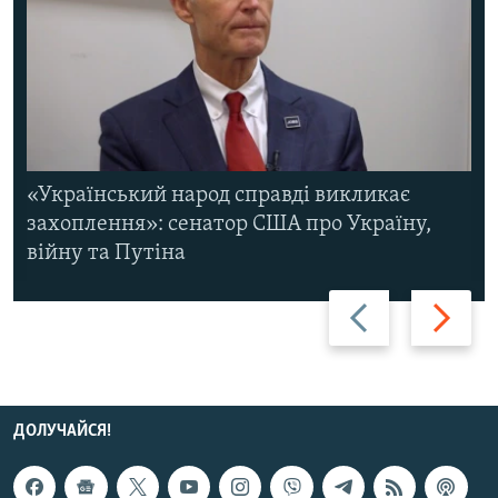
«Український народ справді викликає
захоплення»: сенатор США про Україну,
війну та Путіна
Назад
Вперед
ДОЛУЧАЙСЯ!