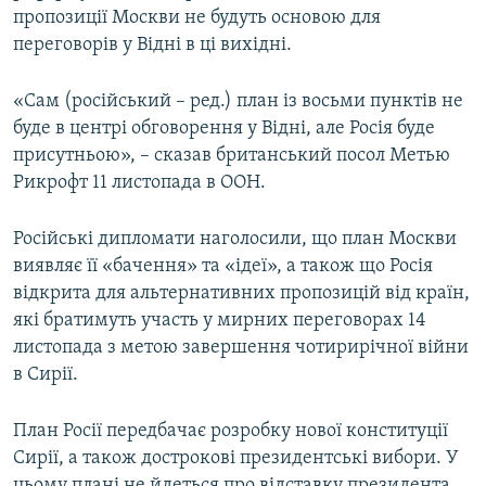
пропозиції Москви не будуть основою для
КИТАЙ.ВИКЛИКИ
переговорів у Відні в ці вихідні.
МУЛЬТИМЕДІА
ФОТО
«Сам (російський – ред.) план із восьми пунктів не
буде в центрі обговорення у Відні, але Росія буде
СПЕЦПРОЄКТИ
присутньою», – сказав британський посол Метью
ПОДКАСТИ
Рикрофт 11 листопада в ООН.
КРИМ РЕАЛІЇ
Російські дипломати наголосили, що план Москви
РУС
виявляє її «бачення» та «ідеї», а також що Росія
відкрита для альтернативних пропозицій від країн,
УКР
які братимуть участь у мирних переговорах 14
КТАТ
листопада з метою завершення чотирирічної війни
в Сирії.
ДОЛУЧАЙСЯ!
План Росії передбачає розробку нової конституції
Сирії, а також дострокові президентські вибори. У
цьому плані не йдеться про відставку президента