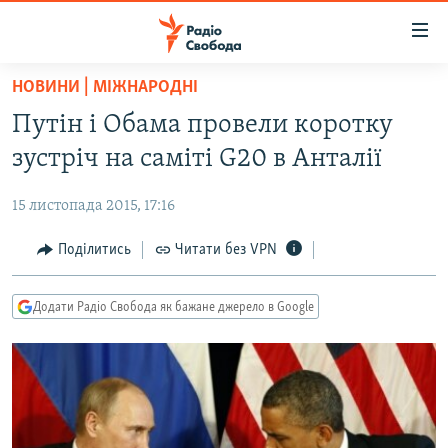
Доступність
посилання
Перейти
НОВИНИ | МІЖНАРОДНІ
до
РАДІО СВОБОДА – 70 РОКІВ
Путін і Обама провели коротку
основного
ВСЕ ЗА ДОБУ
матеріалу
зустріч на саміті G20 в Анталії
СТАТТІ
Перейти
до
15 листопада 2015, 17:16
ВІЙНА
ПОЛІТИКА
основної
РОСІЙСЬКА «ФІЛЬТРАЦІЯ»
Поділитись
Читати без VPN
ЕКОНОМІКА
навігації
Перейти
ДОНБАС.РЕАЛІЇ
СУСПІЛЬСТВО
до
Додати Радіо Свобода як бажане джерело в Google
КРИМ.РЕАЛІЇ
КУЛЬТУРА
пошуку
ТИ ЯК?
СПОРТ
СХЕМИ
УКРАЇНА
КИТАЙ.ВИКЛИКИ
СВІТ