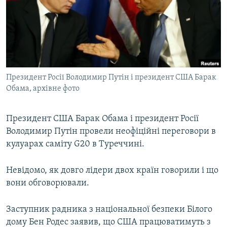
МУЛЬТИМЕДІА
ФОТО
СПЕЦПРОЄКТИ
ПОДКАСТИ
Президент Росії Володимир Путін і президент США Барак
Обама, архівне фото
КРИМ РЕАЛІЇ
РУС
Президент США Барак Обама і президент Росії
УКР
Володимир Путін провели неофіційні переговори в
КТАТ
кулуарах саміту G20 в Туреччині.
ДОЛУЧАЙСЯ!
Невідомо, як довго лідери двох країн говорили і що
вони обговорювали.
Заступник радника з національної безпеки Білого
дому Бен Родес заявив, що США працюватимуть з