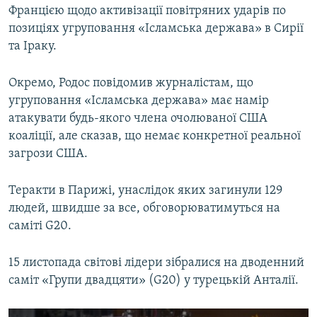
Францією щодо активізації повітряних ударів по
Усі сайти RFE/RL
позиціях угруповання «Ісламська держава» в Сирії
та Іраку.
Окремо, Родос повідомив журналістам, що
угруповання «Ісламська держава» має намір
атакувати будь-якого члена очолюваної США
коаліції, але сказав, що немає конкретної реальної
загрози США.
Теракти в Парижі, унаслідок яких загинули 129
людей, швидше за все, обговорюватимуться на
саміті G20.
15 листопада світові лідери зібралися на дводенний
саміт «Групи двадцяти» (G20) у турецькій Анталії.