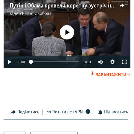
Путін і Обама провели коротку зустріч на саміті G20 в Анталії (відео)
відео
Радіо Свобода
No media source currently available
0:00
0:31
ЗАВАНТАЖИТИ
Поділитись
Читати без VPN
Підписатись