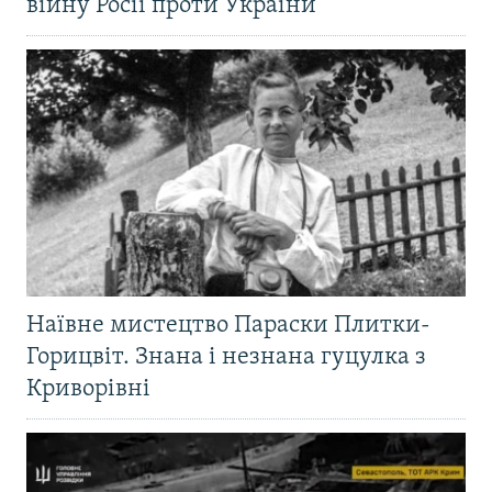
війну Росії проти України
Наївне мистецтво Параски Плитки-
Горицвіт. Знана і незнана гуцулка з
Криворівні