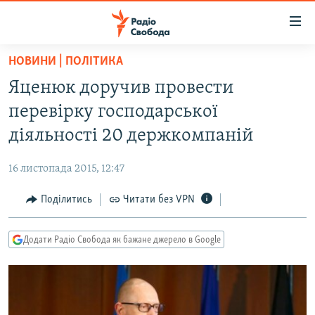
Доступність
посилання
Перейти
НОВИНИ | ПОЛІТИКА
до
РАДІО СВОБОДА – 70 РОКІВ
Яценюк доручив провести
основного
ВСЕ ЗА ДОБУ
матеріалу
перевірку господарської
СТАТТІ
Перейти
діяльності 20 держкомпаній
до
ВІЙНА
ПОЛІТИКА
основної
16 листопада 2015, 12:47
РОСІЙСЬКА «ФІЛЬТРАЦІЯ»
ЕКОНОМІКА
навігації
Перейти
Поділитись
Читати без VPN
ДОНБАС.РЕАЛІЇ
СУСПІЛЬСТВО
до
КРИМ.РЕАЛІЇ
КУЛЬТУРА
пошуку
Додати Радіо Свобода як бажане джерело в Google
ТИ ЯК?
СПОРТ
СХЕМИ
УКРАЇНА
КИТАЙ.ВИКЛИКИ
СВІТ