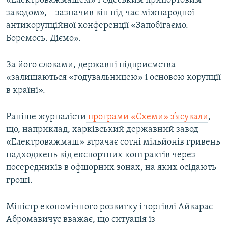
«Електроважмашем» і Одеським припортовим
Усі сайти RFE/RL
заводом», – зазначив він під час міжнародної
антикорупційної конференції «Запобігаємо.
Боремось. Діємо».
За його словами, державні підприємства
«залишаються «годувальницею» і основою корупції
в країні».
Раніше журналісти
програми «Схеми» з’ясували
,
що, наприклад, харківський державний завод
«Електроважмаш» втрачає сотні мільйонів гривень
надходжень від експортних контрактів через
посередників в офшорних зонах, на яких осідають
гроші.
Міністр економічного розвитку і торгівлі Айварас
Абромавичус вважає, що ситуація із