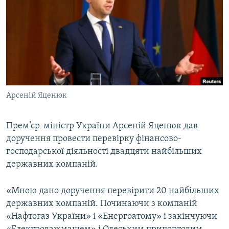
МУЛЬТИМЕДІА
ФОТО
СПЕЦПРОЄКТИ
ПОДКАСТИ
КРИМ РЕАЛІЇ
Арсеній Яценюк
РУС
УКР
Прем’єр-міністр України Арсеній Яценюк дав
доручення провести перевірку фінансово-
КТАТ
господарської діяльності двадцяти найбільших
державних компаній.
ДОЛУЧАЙСЯ!
«Мною дано доручення перевірити 20 найбільших
державних компаній. Починаючи з компаній
«Нафтогаз України» і «Енергоатому» і закінчуючи