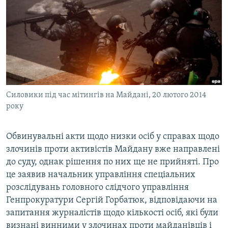
МУЛЬТИМЕДІА
ФОТО
СПЕЦПРОЄКТИ
ПОДКАСТИ
КРИМ РЕАЛІЇ
Силовики під час мітингів на Майдані, 20 лютого 2014
РУС
року
УКР
Обвинувальні акти щодо низки осіб у справах щодо
КТАТ
злочинів проти активістів Майдану вже направлені
до суду, однак рішення по них ще не прийняті. Про
ДОЛУЧАЙСЯ!
це заявив начальник управління спеціальних
розслідувань головного слідчого управління
Генпрокуратури Сергій Горбатюк, відповідаючи на
запитання журналістів щодо кількості осіб, які були
визнані винними у злочинах проти майданівців і