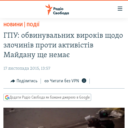
Доступність
посилання
Перейти
НОВИНИ | ПОДІЇ
до
РАДІО СВОБОДА – 70 РОКІВ
ГПУ: обвинувальних вироків щодо
основного
ВСЕ ЗА ДОБУ
матеріалу
злочинів проти активістів
СТАТТІ
Перейти
Майдану ще немає
до
ВІЙНА
ПОЛІТИКА
основної
17 листопада 2015, 13:57
РОСІЙСЬКА «ФІЛЬТРАЦІЯ»
ЕКОНОМІКА
навігації
Перейти
Поділитись
Читати без VPN
ДОНБАС.РЕАЛІЇ
СУСПІЛЬСТВО
до
КРИМ.РЕАЛІЇ
КУЛЬТУРА
пошуку
Додати Радіо Свобода як бажане джерело в Google
ТИ ЯК?
СПОРТ
СХЕМИ
УКРАЇНА
КИТАЙ.ВИКЛИКИ
СВІТ