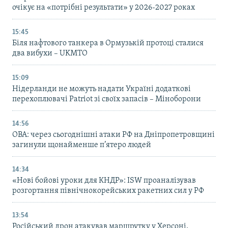
очікує на «потрібні результати» у 2026-2027 роках
15:45
Біля нафтового танкера в Ормузькій протоці сталися
два вибухи – UKMTO
15:09
Нідерланди не можуть надати Україні додаткові
перехоплювачі Patriot зі своїх запасів – Міноборони
14:56
ОВА: через сьогоднішні атаки РФ на Дніпропетровщині
загинули щонайменше п’ятеро людей
14:34
«Нові бойові уроки для КНДР»: ISW проаналізував
розгортання північнокорейських ракетних сил у РФ
13:54
Російський дрон атакував маршрутку у Херсоні,