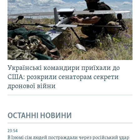
Українські командири приїхали до
США: розкрили сенаторам секрети
дронової війни
ОСТАННІ НОВИНИ
23:54
В Ізюмі сім людей постраждали через російський удар