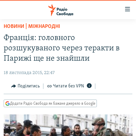
Доступність
посилання
Перейти
НОВИНИ | МІЖНАРОДНІ
до
РАДІО СВОБОДА – 70 РОКІВ
Франція: головного
основного
ВСЕ ЗА ДОБУ
матеріалу
розшукуваного через теракти в
СТАТТІ
Перейти
Парижі ще не знайшли
до
ВІЙНА
ПОЛІТИКА
основної
18 листопада 2015, 22:47
РОСІЙСЬКА «ФІЛЬТРАЦІЯ»
ЕКОНОМІКА
навігації
Перейти
Поділитись
Читати без VPN
ДОНБАС.РЕАЛІЇ
СУСПІЛЬСТВО
до
КРИМ.РЕАЛІЇ
КУЛЬТУРА
пошуку
Додати Радіо Свобода як бажане джерело в Google
ТИ ЯК?
СПОРТ
СХЕМИ
УКРАЇНА
КИТАЙ.ВИКЛИКИ
СВІТ