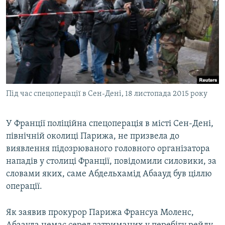
МУЛЬТИМЕДІА
ФОТО
СПЕЦПРОЄКТИ
ПОДКАСТИ
КРИМ РЕАЛІЇ
Під час спецоперації в Сен-Дені, 18 листопада 2015 року
РУС
УКР
У Франції поліційна спецоперація в місті Сен-Дені,
північній околиці Парижа, не призвела до
КТАТ
виявлення підозрюваного головного організатора
нападів у столиці Франції, повідомили силовики, за
ДОЛУЧАЙСЯ!
словами яких, саме Абдельхамід Абаауд був ціллю
операції.
Як заявив прокурор Парижа Франсуа Моленc,