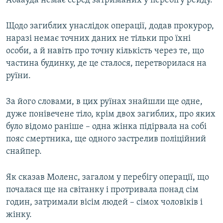
Абаауда немає серед затриманих у перебігу рейду.
Усі сайти RFE/RL
Щодо загиблих унаслідок операції, додав прокурор,
наразі немає точних даних не тільки про їхні
особи, а й навіть про точну кількість через те, що
частина будинку, де це сталося, перетворилася на
руїни.
За його словами, в цих руїнах знайшли ще одне,
дуже понівечене тіло, крім двох загиблих, про яких
було відомо раніше – одна жінка підірвала на собі
пояс смертника, ще одного застрелив поліційний
снайпер.
Як сказав Моленc, загалом у перебігу операції, що
почалася ще на світанку і протривала понад сім
годин, затримали вісім людей – сімох чоловіків і
жінку.