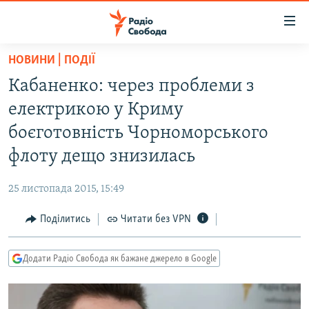
Доступність
посилання
Перейти
НОВИНИ | ПОДІЇ
до
РАДІО СВОБОДА – 70 РОКІВ
Кабаненко: через проблеми з
основного
ВСЕ ЗА ДОБУ
матеріалу
електрикою у Криму
СТАТТІ
Перейти
боєготовність Чорноморського
до
ВІЙНА
ПОЛІТИКА
флоту дещо знизилась
основної
РОСІЙСЬКА «ФІЛЬТРАЦІЯ»
ЕКОНОМІКА
навігації
25 листопада 2015, 15:49
Перейти
ДОНБАС.РЕАЛІЇ
СУСПІЛЬСТВО
до
Поділитись
Читати без VPN
КРИМ.РЕАЛІЇ
КУЛЬТУРА
пошуку
ТИ ЯК?
СПОРТ
Додати Радіо Свобода як бажане джерело в Google
СХЕМИ
УКРАЇНА
КИТАЙ.ВИКЛИКИ
СВІТ