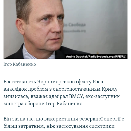
МУЛЬТИМЕДІА
ФОТО
СПЕЦПРОЄКТИ
ПОДКАСТИ
КРИМ РЕАЛІЇ
РУС
Ігор Кабаненко
УКР
КТАТ
Боєготовність Чорноморського флоту Росії
внаслідок проблем з енергопостачанням Криму
знизилась, вважає адмірал ВМСУ, екс-заступник
ДОЛУЧАЙСЯ!
міністра оборони Ігор Кабаненко.
Він зазначає, що використання резервної енергії є
більш затратним, ніж застосування електрики