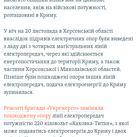
набагато більший вплив має на цивільне
населення, аніж на військові потужності,
розташовані в Криму.
У ніч на 20 листопада в Херсонській області
внаслідок підривів електричних опор були виведені
з ладу дві з чотирьох магістральних ліній
електропередач, через які здійснюється
енергопостачання до території Криму, а також
частини Херсонської і Миколаївської областей.
Пізніше були пошкоджені опори інших ліній
електропередач, подача електроенергії до Криму
зупинилася.
Ремонті бригади «Укренерго» замінили
пошкоджену опору
лінії електропередач
потужністю 220 кіловольт «Каховка-Титан», з якої
може подаватись електроенергія до Криму і двох