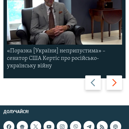
«Поразка [України] неприпустима» –
сенатор США Кертіс про російсько-
українську війну
Назад
Вперед
ДОЛУЧАЙСЯ!