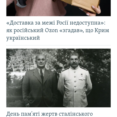
«Доставка за межі Росії недоступна»:
як російський Ozon «згадав», що Крим
український
День пам'яті жертв сталінського