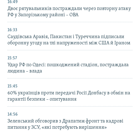
16:49
Двоє рятувальників постраждали через повторну атаку
РФ у Запорізькому районі – ОВА
16:33
Саудівська Аравія, Пакистан і Туреччина підписали
оборонну угоду на тлі напруженості між США й Іраном
15:57
Удар РФ по Одесі: пошкоджений стадіон, постраждала
людина – влада
15:45
60% українців проти передачі Росії Донбасу в обмін на
гарантії безпеки – опитування
14:56
Зеленський обговорив з Драпатим фронт та кадрові
питання у ЗСУ, «які потребують вирішення»