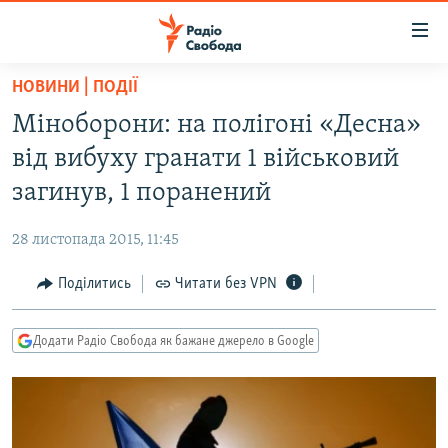
Доступність
посилання
Перейти
НОВИНИ | ПОДІЇ
до
РАДІО СВОБОДА – 70 РОКІВ
Міноборони: на полігоні «Десна»
основного
ВСЕ ЗА ДОБУ
матеріалу
від вибуху гранати 1 військовий
СТАТТІ
Перейти
загинув, 1 поранений
до
ВІЙНА
ПОЛІТИКА
основної
28 листопада 2015, 11:45
РОСІЙСЬКА «ФІЛЬТРАЦІЯ»
ЕКОНОМІКА
навігації
Перейти
Поділитись
Читати без VPN
ДОНБАС.РЕАЛІЇ
СУСПІЛЬСТВО
до
КРИМ.РЕАЛІЇ
КУЛЬТУРА
пошуку
Додати Радіо Свобода як бажане джерело в Google
ТИ ЯК?
СПОРТ
СХЕМИ
УКРАЇНА
КИТАЙ.ВИКЛИКИ
СВІТ