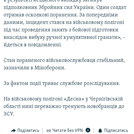
в результаті нещасного випадку загинув
Усі сайти RFE/RL
підполковник Збройних сил України. Один солдат
отримав осколкові поранення. За попередніми
даними, інцидент стався на військовому полігоні
під час проведення занять з бойової підготовки
внаслідок вибуху ручної кумулятивної гранати», –
йдеться в повідомленні.
Стан пораненого військовослужбовця стабільний,
зазначили в Міноборони.
За фактом події триває службове розслідування.
На військовому полігоні «Десна» у Чернігівській
області нині переважно тренують новобранців до
ЗСУ.
Поділитись
Читати без VPN
Підписатись