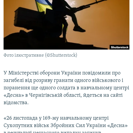
МУЛЬТИМЕДІА
ФОТО
СПЕЦПРОЄКТИ
ПОДКАСТИ
КРИМ РЕАЛІЇ
Фото ілюстративне (©Shutterstock)
РУС
УКР
У Міністерстві оборони України повідомили про
загибелі від розриву гранати одного військового і
КТАТ
поранення ще одного солдата в навчальному центрі
«Десна» в Чернігівській області, йдеться на сайті
ДОЛУЧАЙСЯ!
відомства.
«26 листопада у 169-му навчальному центрі
Сухопутних військ Збройних Сил України «Десна»