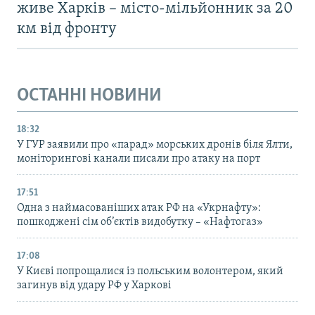
живе Харків – місто-мільйонник за 20
км від фронту
ОСТАННІ НОВИНИ
18:32
У ГУР заявили про «парад» морських дронів біля Ялти,
моніторингові канали писали про атаку на порт
17:51
Одна з наймасованіших атак РФ на «Укрнафту»:
пошкоджені сім об’єктів видобутку – «Нафтогаз»
17:08
У Києві попрощалися із польським волонтером, який
загинув від удару РФ у Харкові