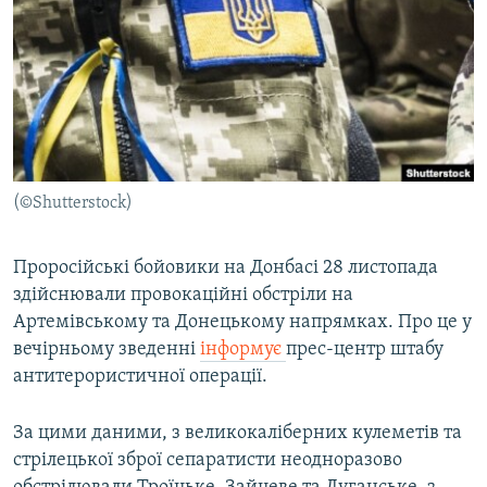
МУЛЬТИМЕДІА
ФОТО
СПЕЦПРОЄКТИ
ПОДКАСТИ
КРИМ РЕАЛІЇ
(©Shutterstock)
РУС
УКР
Проросійські бойовики на Донбасі 28 листопада
здійснювали провокаційні обстріли на
КТАТ
Артемівському та Донецькому напрямках. Про це у
вечірньому зведенні
інформує
прес-центр штабу
ДОЛУЧАЙСЯ!
антитерористичної операції.
За цими даними, з великокаліберних кулеметів та
стрілецької зброї сепаратисти неодноразово