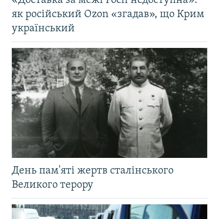
«Доставка за межі Росії недоступна»:
як російський Ozon «згадав», що Крим
український
День пам'яті жертв сталінського
Великого терору