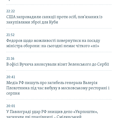
22:22
США запровадили санкції проти осіб, пов’язаних із
закупівлями зброї для Куби
21:52
Федоров щодо можливості повернутися на посаду
міністра оборони: на сьогодні немає чіткого «ні»
21:16
В офісі Вучича анонсували візит Зеленського до Сербії
20:41
Медіа РФ пишуть про загибель генерала Валерія
Плохотнюка під час вибуху в московському ресторані 1
серпня
20:01
У Павлограді удар РФ знищив депо «Укрпошти»,
загинули дві працівниці – Смілянський