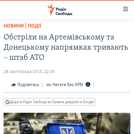
Доступність
посилання
Перейти
НОВИНИ | ПОДІЇ
до
РАДІО СВОБОДА – 70 РОКІВ
Обстріли на Артемівському та
основного
ВСЕ ЗА ДОБУ
матеріалу
Донецькому напрямках тривають
СТАТТІ
Перейти
– штаб АТО
до
ВІЙНА
ПОЛІТИКА
основної
28 листопада 2015, 22:35
РОСІЙСЬКА «ФІЛЬТРАЦІЯ»
ЕКОНОМІКА
навігації
Перейти
Поділитись
Читати без VPN
ДОНБАС.РЕАЛІЇ
СУСПІЛЬСТВО
до
КРИМ.РЕАЛІЇ
КУЛЬТУРА
пошуку
Додати Радіо Свобода як бажане джерело в Google
ТИ ЯК?
СПОРТ
СХЕМИ
УКРАЇНА
КИТАЙ.ВИКЛИКИ
СВІТ