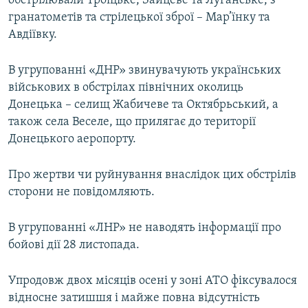
обстрілювали Троїцьке, Зайцеве та Луганське, з
Усі сайти RFE/RL
гранатометів та стрілецької зброї – Мар’їнку та
Авдіївку.
В угрупованні «ДНР» звинувачують українських
військових в обстрілах північних околиць
Донецька – селищ Жабичеве та Октябрьський, а
також села Веселе, що прилягає до території
Донецького аеропорту.
Про жертви чи руйнування внаслідок цих обстрілів
сторони не повідомляють.
В угрупованні «ЛНР» не наводять інформації про
бойові дії 28 листопада.
Упродовж двох місяців осені у зоні АТО фіксувалося
відносне затишшя і майже повна відсутність