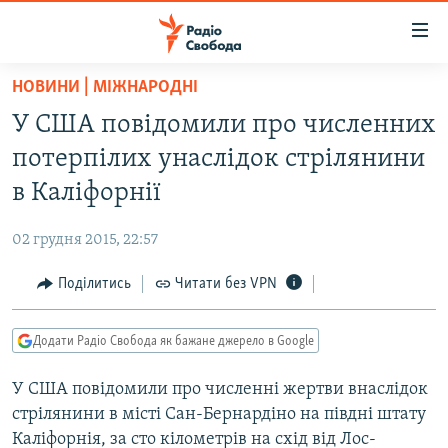
Доступність
посилання
Перейти
НОВИНИ | МІЖНАРОДНІ
до
РАДІО СВОБОДА – 70 РОКІВ
У США повідомили про численних
основного
ВСЕ ЗА ДОБУ
матеріалу
потерпілих унаслідок стрілянини
СТАТТІ
Перейти
в Каліфорнії
до
ВІЙНА
ПОЛІТИКА
основної
02 грудня 2015, 22:57
РОСІЙСЬКА «ФІЛЬТРАЦІЯ»
ЕКОНОМІКА
навігації
Перейти
Поділитись
Читати без VPN
ДОНБАС.РЕАЛІЇ
СУСПІЛЬСТВО
до
КРИМ.РЕАЛІЇ
КУЛЬТУРА
пошуку
Додати Радіо Свобода як бажане джерело в Google
ТИ ЯК?
СПОРТ
У США повідомили про численні жертви внаслідок
СХЕМИ
УКРАЇНА
стрілянини в місті Сан-Бернардіно на півдні штату
КИТАЙ.ВИКЛИКИ
СВІТ
Каліфорнія, за сто кілометрів на схід від Лос-