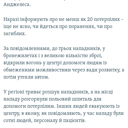
Анджелеса.
МУЛЬТИМЕДІА
ФОТО
Наразі інформують про не менш як 20 потерпілих –
СПЕЦПРОЄКТИ
іще не ясно, чи йдеться про поранених, чи про
загиблих.
ПОДКАСТИ
За повідомленнями, до трьох нападників, у
КРИМ РЕАЛІЇ
бронежилетах і з великою кількістю зброї,
РУС
відкрили вогонь у центрі допомоги людям із
УКР
обмеженими можливостями через вади розвитку, а
потім утекли автом.
КТАТ
У регіоні триває розшук нападників, а на місці
ДОЛУЧАЙСЯ!
нападу розгорнули польовий шпиталь для
допомоги потерпілим. Інших людей евакуюють із
центру, в якому, як повідомляють, у час нападу були
сотні людей, персоналу й пацієнтів.