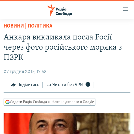
Доступність
посилання
Перейти
НОВИНИ | ПОЛІТИКА
до
РАДІО СВОБОДА – 70 РОКІВ
Анкара викликала посла Росії
основного
ВСЕ ЗА ДОБУ
матеріалу
через фото російського моряка з
СТАТТІ
Перейти
ПЗРК
до
ВІЙНА
ПОЛІТИКА
основної
07 грудня 2015, 17:58
РОСІЙСЬКА «ФІЛЬТРАЦІЯ»
ЕКОНОМІКА
навігації
Перейти
Поділитись
Читати без VPN
ДОНБАС.РЕАЛІЇ
СУСПІЛЬСТВО
до
КРИМ.РЕАЛІЇ
КУЛЬТУРА
пошуку
Додати Радіо Свобода як бажане джерело в Google
ТИ ЯК?
СПОРТ
СХЕМИ
УКРАЇНА
ПРИАЗОВ’Я
СВІТ