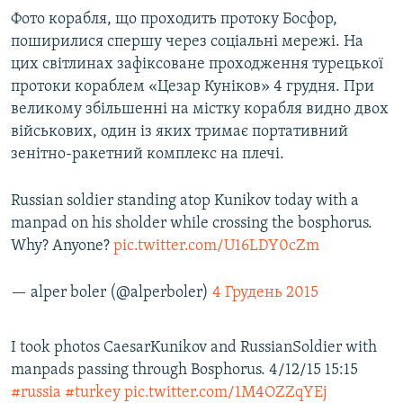
Фото корабля, що проходить протоку Босфор,
поширилися спершу через соціальні мережі. На
Усі сайти RFE/RL
цих світлинах зафіксоване проходження турецької
протоки кораблем «Цезар Куніков» 4 грудня. При
великому збільшенні на містку корабля видно двох
військових, один із яких тримає портативний
зенітно-ракетний комплекс на плечі.
Russian soldier standing atop Kunikov today with a
manpad on his sholder while crossing the bosphorus.
Why? Anyone?
pic.twitter.com/U16LDY0cZm
— alper boler (@alperboler)
4 Грудень 2015
I took photos CaesarKunikov and RussianSoldier with
manpads passing through Bosphorus. 4/12/15 15:15
#russia
#turkey
pic.twitter.com/1M4OZZqYEj