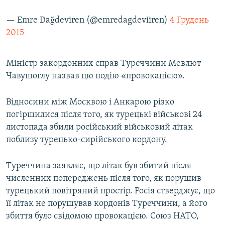
— Emre Dağdeviren (@emredagdeviiren)
4 Грудень
2015
Міністр закордонних справ Туреччини Мевлют
Чавушоглу назвав цю подію «провокацією».
Відносини між Москвою і Анкарою різко
погіршилися після того, як турецькі військові 24
листопада збили російський військовий літак
поблизу турецько-сирійського кордону.
Туреччина заявляє, що літак був збитий після
численних попереджень після того, як порушив
турецький повітряний простір. Росія стверджує, що
її літак не порушував кордонів Туреччини, а його
збиття було свідомою провокацією. Союз НАТО,