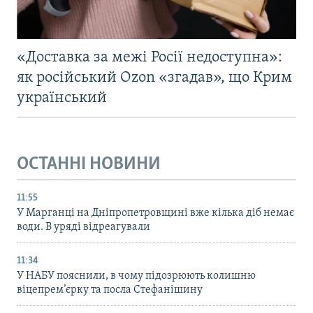
«Доставка за межі Росії недоступна»:
як російський Ozon «згадав», що Крим
український
ОСТАННІ НОВИНИ
11:55
У Марганці на Дніпропетровщині вже кілька діб немає
води. В уряді відреагували
11:34
У НАБУ пояснили, в чому підозрюють колишню
віцепрем’єрку та посла Стефанішину