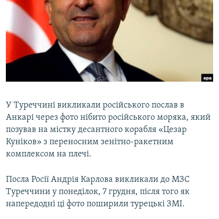
КИТАЙ.ВИКЛИКИ
МУЛЬТИМЕДІА
ФОТО
СПЕЦПРОЄКТИ
ПОДКАСТИ
У Туреччині викликали російського послав в
КРИМ РЕАЛІЇ
Анкарі через фото нібито російського моряка, який
РУС
позував на містку десантного корабля «Цезар
УКР
Куніков» з переносним зенітно-ракетним
КТАТ
комплексом на плечі.
Посла Росії Андрія Карлова викликали до МЗС
ДОЛУЧАЙСЯ!
Туреччини у понеділок, 7 грудня, після того як
напередодні ці фото поширили турецькі ЗМІ.