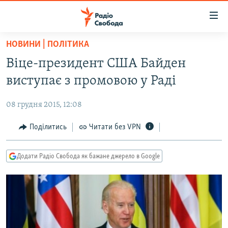
Доступність
посилання
Перейти
НОВИНИ | ПОЛІТИКА
до
РАДІО СВОБОДА – 70 РОКІВ
Віце-президент США Байден
основного
ВСЕ ЗА ДОБУ
матеріалу
виступає з промовою у Раді
СТАТТІ
Перейти
до
08 грудня 2015, 12:08
ВІЙНА
ПОЛІТИКА
основної
РОСІЙСЬКА «ФІЛЬТРАЦІЯ»
Поділитись
Читати без VPN
ЕКОНОМІКА
навігації
Перейти
ДОНБАС.РЕАЛІЇ
СУСПІЛЬСТВО
до
Додати Радіо Свобода як бажане джерело в Google
КРИМ.РЕАЛІЇ
КУЛЬТУРА
пошуку
ТИ ЯК?
СПОРТ
СХЕМИ
УКРАЇНА
КИТАЙ.ВИКЛИКИ
СВІТ