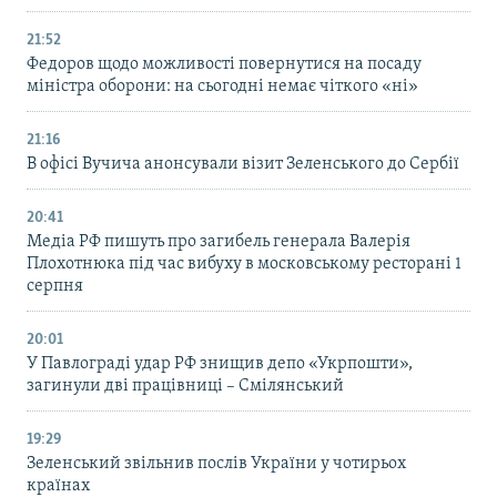
21:52
Федоров щодо можливості повернутися на посаду
міністра оборони: на сьогодні немає чіткого «ні»
21:16
В офісі Вучича анонсували візит Зеленського до Сербії
20:41
Медіа РФ пишуть про загибель генерала Валерія
Плохотнюка під час вибуху в московському ресторані 1
серпня
20:01
У Павлограді удар РФ знищив депо «Укрпошти»,
загинули дві працівниці – Смілянський
19:29
Зеленський звільнив послів України у чотирьох
країнах