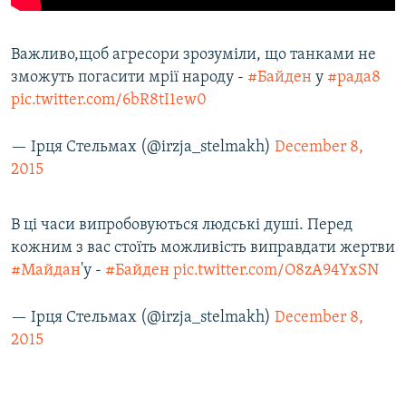
Важливо,щоб агресори зрозуміли, що танками не
зможуть погасити мрії народу -
#Байден
у
#рада8
pic.twitter.com/6bR8tI1ew0
— Ірця Стельмах (@irzja_stelmakh)
December 8,
2015
В ці часи випробовуються людські душі. Перед
кожним з вас стоїть можливість виправдати жертви
#Майдан
'у -
#Байден
pic.twitter.com/O8zA94YxSN
— Ірця Стельмах (@irzja_stelmakh)
December 8,
2015