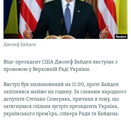
МУЛЬТИМЕДІА
ФОТО
СПЕЦПРОЄКТИ
ПОДКАСТИ
Джозеф Байден
КРИМ РЕАЛІЇ
РУС
Віце-президент США Джозеф Байден виступає з
промовою у Верховній Раді України.
УКР
КТАТ
Виступ був запланований на 11:00, проте Байден
запізнився майже на годину. За словами народного
ДОЛУЧАЙСЯ!
депутата Степана Семерака, причина в тому, що
затягнулася спільна зустріч президента Україна,
українського прем’єра, спікера Ради та Байдена.