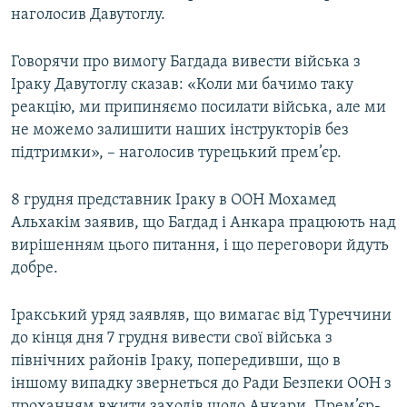
наголосив Давутоглу.
Усі сайти RFE/RL
Говорячи про вимогу Багдада вивести війська з
Іраку Давутоглу сказав: «Коли ми бачимо таку
реакцію, ми припиняємо посилати війська, але ми
не можемо залишити наших інструкторів без
підтримки», – наголосив турецький прем’єр.
8 грудня представник Іраку в ООН Мохамед
Альхакім заявив, що Багдад і Анкара працюють над
вирішенням цього питання, і що переговори йдуть
добре.
Іракський уряд заявляв, що вимагає від Туреччини
до кінця дня 7 грудня вивести свої війська з
північних районів Іраку, попередивши, що в
іншому випадку звернеться до Ради Безпеки ООН з
проханням вжити заходів щодо Анкари. Прем’єр-