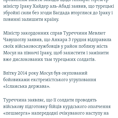
міністр Іраку Хайдер аль-Абаді заявив, що турецькі
збройні сили без згоди Багдада вторглися до Іраку і
повинні залишити країну.
Міністр закордонних справ Туреччини Мевлют
Чавушоглу заявив, що Анкара 3 грудня відправила
своїх військовослужбовців у район поблизу міста
Мосул на півночі Іраку, щоб захистити і замінити
вже дислокованих там турецьких солдатів.
Влітку 2014 року Мосул був окупований
бойовиками екстремістського угруповання
«Ісламська держава».
Туреччина заявляє, що її солдати проводять
військову підготовку бійців курдського ополчення
«пешмерга» напередодні очікуваного наступу на