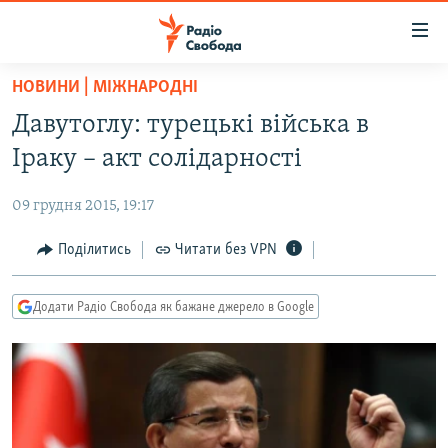
Доступність
посилання
Перейти
НОВИНИ | МІЖНАРОДНІ
до
РАДІО СВОБОДА – 70 РОКІВ
Давутоглу: турецькі війська в
основного
ВСЕ ЗА ДОБУ
матеріалу
Іраку – акт солідарності
СТАТТІ
Перейти
до
09 грудня 2015, 19:17
ВІЙНА
ПОЛІТИКА
основної
РОСІЙСЬКА «ФІЛЬТРАЦІЯ»
Поділитись
Читати без VPN
ЕКОНОМІКА
навігації
Перейти
ДОНБАС.РЕАЛІЇ
СУСПІЛЬСТВО
до
Додати Радіо Свобода як бажане джерело в Google
КРИМ.РЕАЛІЇ
КУЛЬТУРА
пошуку
ТИ ЯК?
СПОРТ
СХЕМИ
УКРАЇНА
КИТАЙ.ВИКЛИКИ
СВІТ