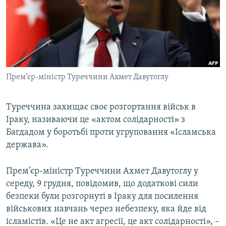
МУЛЬТИМЕДІА
ФОТО
СПЕЦПРОЄКТИ
ПОДКАСТИ
Прем’єр-міністр Туреччини Ахмет Давутоглу
КРИМ РЕАЛІЇ
РУС
Туреччина захищає своє розгортання військ в
Іраку, називаючи це «актом солідарності» з
УКР
Багдадом у боротьбі проти угруповання «Ісламська
КТАТ
держава».
ДОЛУЧАЙСЯ!
Прем’єр-міністр Туреччини Ахмет Давутоглу у
середу, 9 грудня, повідомив, що додаткові сили
безпеки були розгорнуті в Іраку для посилення
військових навчань через небезпеку, яка йде від
ісламістів. «Це не акт агресії, це акт солідарності», –