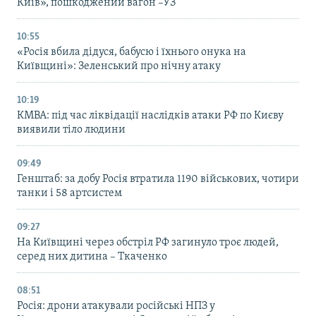
Київ», пошкоджений вагон –УЗ
10:55
«Росія вбила дідуся, бабусю і їхнього онука на
Київщині»: Зеленський про нічну атаку
10:19
КМВА: під час ліквідації наслідків атаки РФ по Києву
виявили тіло людини
09:49
Генштаб: за добу Росія втратила 1190 військових, чотири
танки і 58 артсистем
09:27
На Київщині через обстріл РФ загинуло троє людей,
серед них дитина – Ткаченко
08:51
Росія: дрони атакували російські НПЗ у