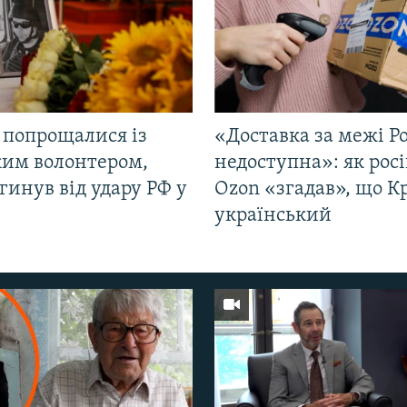
 попрощалися із
«Доставка за межі Ро
ким волонтером,
недоступна»: як рос
гинув від удару РФ у
Ozon «згадав», що 
і
український