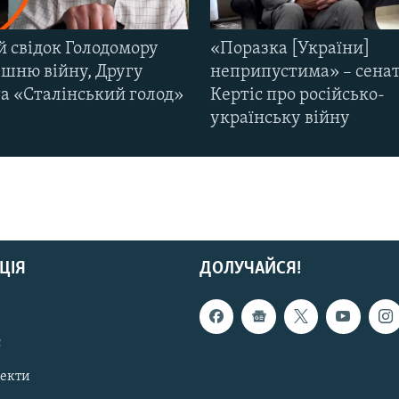
й свідок Голодомору
«Поразка [України]
ішню війну, Другу
неприпустима» – сена
та «Сталінський голод»
Кертіс про російсько-
українську війну
ЦІЯ
ДОЛУЧАЙСЯ!
с
пекти