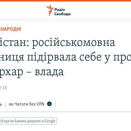
ЖНАРОДНІ
істан: російськомовна
иця підірвала себе у про
рхар – влада
7:18
ь
Читати без VPN
обода як бажане джерело в Google