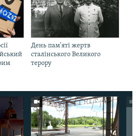
сії
День пам'яті жертв
ійський
сталінського Великого
Крим
терору