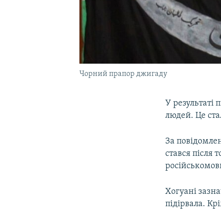
Чорний прапор джигаду
У результаті 
людей. Це ста
За повідомле
стався після 
російськомовн
Хогуані зазна
підірвала. Кр