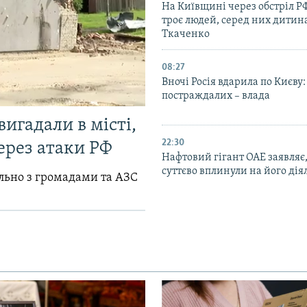
На Київщині через обстріл Р
троє людей, серед них дитина
Ткаченко
08:27
Вночі Росія вдарила по Києву:
постраждалих – влада
вигадали в місті,
22:30
ерез атаки РФ
Нафтовий гігант ОАЕ заявляє
суттєво вплинули на його дія
ільно з громадами та АЗС