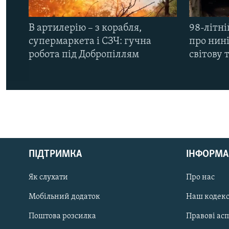
В артилерію – з корабля,
98-літні
супермаркета і СЗЧ: гучна
про нин
робота під Добропіллям
світову 
КРИМ РЕАЛІЇ
РУС
ПІДТРИМКА
ІНФОРМА
УКР
КТАТ
Як слухати
Про нас
Мобільний додаток
Наш кодек
ДОЛУЧАЙСЯ!
Поштова розсилка
Правові ас