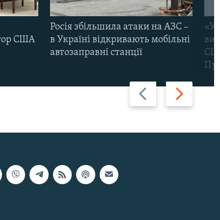
Росія збільшила атаки на АЗС –
«Ук
тор США
в Україні відкривають мобільні
вик
автозаправні станції
США
Пут
Назад
Вперед