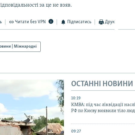
ідповідальності за це не взяв.
ь
Читати без VPN
Підписатись
Друк
овини | Міжнародні
ОСТАННІ НОВИНИ
10:19
КМВА: під час ліквідації насл
РФ по Києву виявили тіло лю
09:27