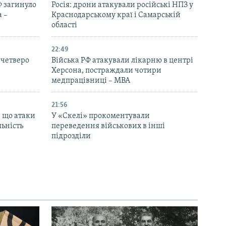
Ф загинуло
Росія: дрони атакували російські НПЗ у
 –
Краснодарському краї і Самарській
області
22:49
 четверо
Війська РФ атакували лікарню в центрі
Херсона, постраждали чотири
медпрацівниці – МВА
21:56
, що атаки
У «Скелі» прокоментували
льність
переведення військових в інші
підрозділи