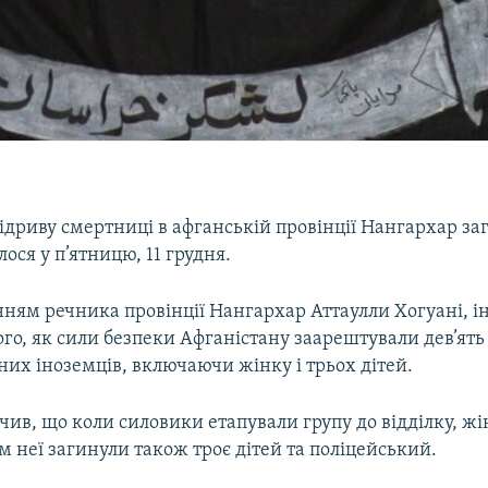
підриву смертниці в афганській провінції Нангархар за
лося у п’ятницю, 11 грудня.
нням речника провінції Нангархар Аттаулли Хогуані, і
того, як сили безпеки Афганістану заарештували дев’ять
их іноземців, включаючи жінку і трьох дітей.
чив, що коли силовики етапували групу до відділку, жі
ім неї загинули також троє дітей та поліцейський.