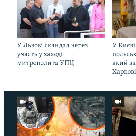
У Львові скандал через
У Києві
участь у заході
польсь
митрополита УПЦ
який за
Харков