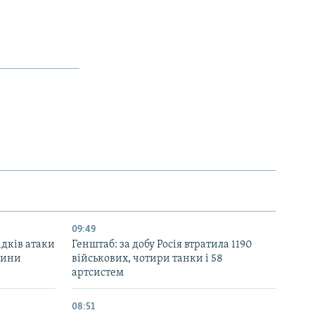
09:49
ідків атаки
Генштаб: за добу Росія втратила 1190
дини
військових, чотири танки і 58
артсистем
08:51