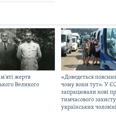
м'яті жертв
«Доведеться поясню
ького Великого
чому вони тут». У Є
запрацювали нові п
тимчасового захисту
українських чоловік