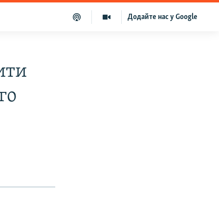
Додайте нас у Google
ити
го