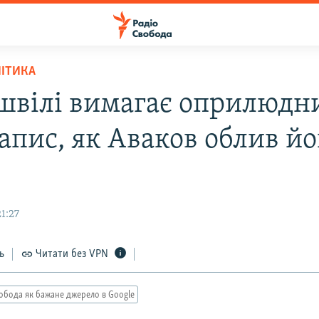
ЛІТИКА
швілі вимагає оприлюдн
апис, як Аваков облив йо
21:27
ь
Читати без VPN
обода як бажане джерело в Google