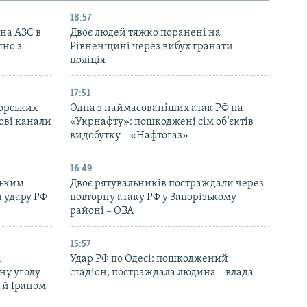
18:57
 на АЗС в
Двоє людей тяжко поранені на
яно з
Рівненщині через вибух гранати –
поліція
17:51
морських
Одна з наймасованіших атак РФ на
ові канали
«Укрнафту»: пошкоджені сім об’єктів
видобутку – «Нафтогаз»
16:49
ським
Двоє рятувальників постраждали через
д удару РФ
повторну атаку РФ у Запорізькому
районі – ОВА
15:57
і
Удар РФ по Одесі: пошкоджений
ну угоду
стадіон, постраждала людина – влада
 й Іраном