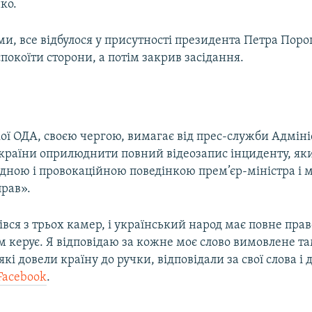
ко.
ми, все відбулося у присутності президента Петра Пор
покоїти сторони, а потім закрив засідання.
ої ОДА, своєю чергою, вимагає від прес-служби Адміні
країни оприлюднити повний відеозапис інциденту, яки
дною і провокаційною поведінкою прем’єр-міністра і м
прав».
івся з трьох камер, і український народ має повне прав
м керує. Я відповідаю за кожне моє слово вимовлене та
які довели країну до ручки, відповідали за свої слова і д
Facebook
.