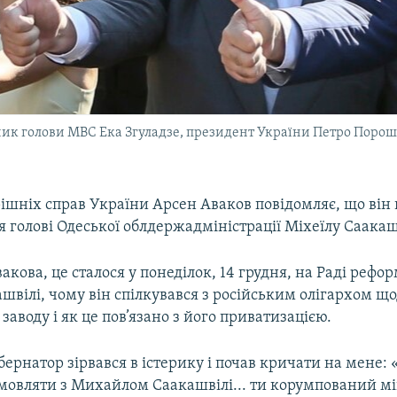
ник голови МВС Ека Згуладзе, президент України Петро Пороше
рішніх справ України Арсен Аваков повідомляє, що він
я голові Одеської облдержадміністрації Міхеїлу Саакаш
акова, це сталося у понеділок, 14 грудня, на Раді рефор
швілі, чому він спілкувався з російським олігархом щ
заводу і як це пов’язано з його приватизацією.
ернатор зірвався в істерику і почав кричати на мене: 
мовляти з Михайлом Саакашвілі... ти корумпований міні