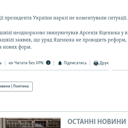
ії президента України наразі не коментували ситуації.
швілі неодноразово звинувачував Арсенія Яценюка у в
швілі заявив, що уряд Яценюка не проводить реформ, 
а нових форм.
ь
Читати без VPN
Підписатись
Друк
овини | Політика
ОСТАННІ НОВИНИ