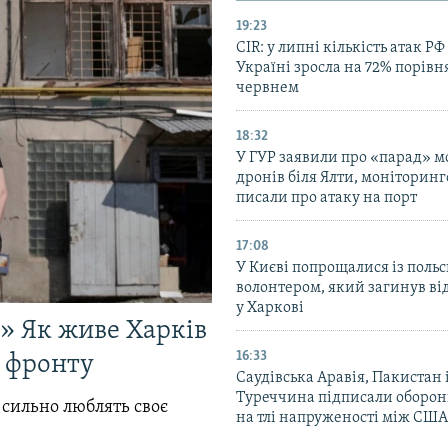
19:23
CIR: у липні кількість атак РФ
Україні зросла на 72% порівн
червнем
18:32
У ГУР заявили про «парад» 
дронів біля Ялти, моніторинг
писали про атаку на порт
17:08
У Києві попрощалися із поль
волонтером, який загинув ві
у Харкові
!» Як живе Харків
16:33
д фронту
Саудівська Аравія, Пакистан 
Туреччина підписали оборон
 сильно люблять своє
на тлі напруженості між США