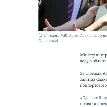
(Л-П) голова МВС Арсен Аваков, заступ
Саакашвілі
Міністр внут
воду в обличч
За словами Ав
запитав Саака
припортового 
«Одеський губ
права так роз