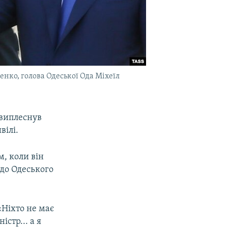
нко, голова Одеської Ода Міхеїл
 виплеснув
вілі.
м, коли він
одо Одеського
«Ніхто не має
стр... а я