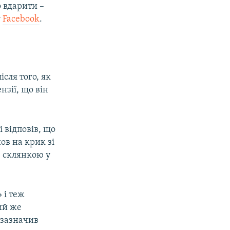
 вдарити –
у
Facebook
.
сля того, як
нзії, що він
 відповів, що
ов на крик зі
в склянкою у
 і теж
ий же
 зазначив