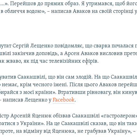
…». Перейшов до прямих образ. Я утримався, щоб його
в обличчя водою», – написав Аваков на своїй сторінці 
тат Сергій Лещенко повідомляє, що сварка почалася пі
вілі закінчив доповідь, а Арсен Аваков висловив прете
ак жваво, як під час телевізійних ефірів.
ватив Саакашвілі, що він сам злодій. На що Саакашвілі
о немає, крім чесного імені. Після цього Аваков перейш
ирайся з моєї країни». Втративши рівновагу, він кину
 – написав Лещенко у
Facebook
.
істр Арсеній Яценюк обізвав Саакашвілі «гастролером»
атися з України». На це Саакашвілі сказав, що він так
роте, на відміну від Яценюка, не грабував Україну», –