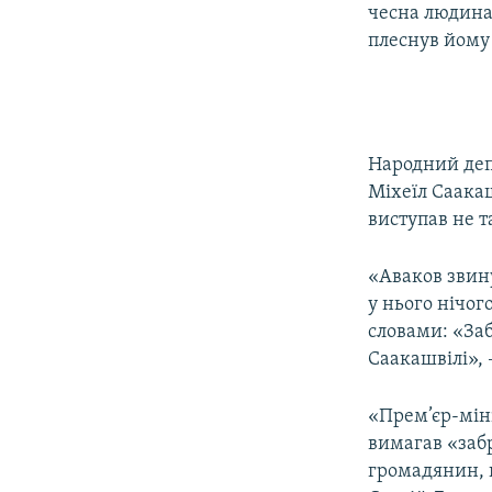
чесна людина
плеснув йому 
Народний депу
Міхеїл Саакаш
виступав не т
«Аваков звину
у нього нічог
словами: «Заб
Саакашвілі»,
«Прем’єр-мін
вимагав «забр
громадянин, п