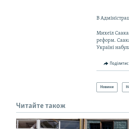
В Адміністрац
Михеїл Саака
реформ. Саака
Україні набул
Поділитис
Новини
Н
Читайте також