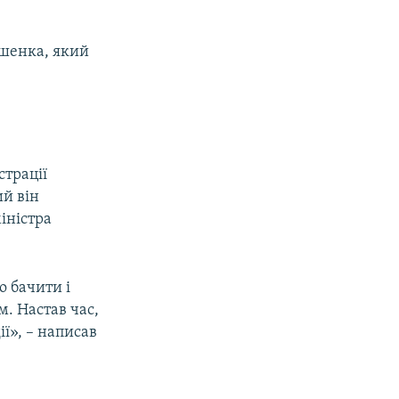
ошенка, який
страції
й він
іністра
о бачити і
м. Настав час,
ії», – написав