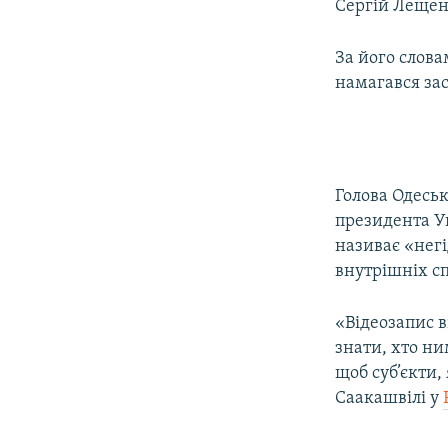
Сергій Лещен
За його слова
намагався зас
Голова Одеськ
президента У
називає «негі
внутрішніх с
«Відеозапис в
знати, хто ни
щоб суб’єкти, 
Саакашвілі у