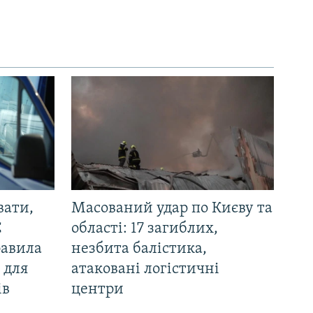
вати,
Масований удар по Києву та
С
області: 17 загиблих,
равила
незбита балістика,
 для
атаковані логістичні
ів
центри