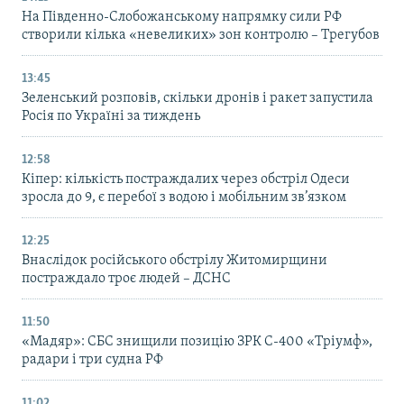
На Південно-Слобожанському напрямку сили РФ
створили кілька «невеликих» зон контролю – Трегубов
13:45
Зеленський розповів, скільки дронів і ракет запустила
Росія по Україні за тиждень
12:58
Кіпер: кількість постраждалих через обстріл Одеси
зросла до 9, є перебої з водою і мобільним зв’язком
12:25
Внаслідок російського обстрілу Житомирщини
постраждало троє людей – ДСНС
11:50
«Мадяр»: СБС знищили позицію ЗРК С-400 «Тріумф»,
радари і три судна РФ
11:02