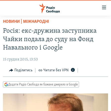
Доступність
посилання
Перейти
НОВИНИ | МІЖНАРОДНІ
до
РАДІО СВОБОДА – 70 РОКІВ
Росія: екс-дружина заступника
основного
ВСЕ ЗА ДОБУ
матеріалу
Чайки подала до суду на Фонд
СТАТТІ
Перейти
Навального і Google
до
ВІЙНА
ПОЛІТИКА
основної
15 грудня 2015, 13:53
РОСІЙСЬКА «ФІЛЬТРАЦІЯ»
ЕКОНОМІКА
навігації
Перейти
Поділитись
Читати без VPN
ДОНБАС.РЕАЛІЇ
СУСПІЛЬСТВО
до
КРИМ.РЕАЛІЇ
КУЛЬТУРА
пошуку
Додати Радіо Свобода як бажане джерело в Google
ТИ ЯК?
СПОРТ
СХЕМИ
УКРАЇНА
КИТАЙ.ВИКЛИКИ
СВІТ