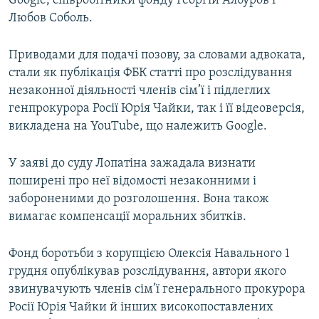
Google, співробітники фонду Георгій Албуров і
Усі сайти RFE/RL
Любов Соболь.
Приводами для подачі позову, за словами адвоката,
стали як публікація ФБК статті про розслідування
незаконної діяльності членів сім’ї і підлеглих
генпрокурора Росії Юрія Чайки, так і її відеоверсія,
викладена на YouTube, що належить Google.
У заяві до суду Лопатіна зажадала визнати
поширені про неї відомості незаконними і
забороненими до розголошення. Вона також
вимагає компенсації моральних збитків.
Фонд боротьби з корупцією Олексія Навального 1
грудня опублікував розслідування, автори якого
звинувачують членів сім’ї генерального прокурора
Росії Юрія Чайки й інших високопоставлених