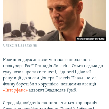
МУЛЬТИМЕДІА
ФОТО
СПЕЦПРОЄКТИ
ПОДКАСТИ
КРИМ РЕАЛІЇ
Олексій Навальний
РУС
УКР
Колишня дружина заступника генерального
прокурора Росії Геннадія Лопатіна Ольга подала до
КТАТ
суду позов про захист честі, гідності і ділової
репутації до опозиціонера Олексія Навального і
ДОЛУЧАЙСЯ!
Фонду боротьби з корупцією, повідомив агенції
«Інтерфакс»
адвокат Владислав Гриб.
Серед відповідачів також значиться корпорація