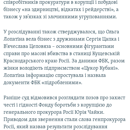
співробітників прокуратури в корупції і побудові
бізнесу «на здирництві, відкатах і рейдерстві», а
також у зв’язках зі злочинними угрупованнями.
У розслідуванні також стверджувалося, що Ольга
Лопатіна вела бізнес з дружинами Сергія Цапка і
В’ячеслава Цеповяза – основними фігурантами
справи про масові вбивства в станиці Кущевській
Краснодарського краю Росії. За даними ФБК, разом
жінки володіють підприємством «Цукор Кубані».
Лопатіна інформацію спростувала і назвала
документи ФБК «підробленими».
Раніше суд відмовився розглядати позов про захист
честі і гідності Фонду боротьби з корупцією до
генерального прокурора Росії Юрія Чайки.
Приводом для звернення стали слова генпрокурора
Росії, який назвав результати розслідування