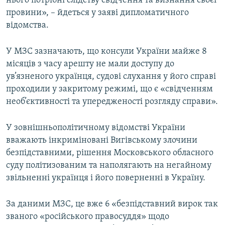
нього потрібні слідству свідчення та визнання своєї
Усі сайти RFE/RL
провини», – йдеться у заяві дипломатичного
відомства.
У МЗС зазначають, що консули України майже 8
місяців з часу арешту не мали доступу до
ув’язненого українця, судові слухання у його справі
проходили у закритому режимі, що є «свідченням
необ’єктивності та упередженості розгляду справи».
У зовнішньополітичному відомстві України
вважають інкриміновані Вигівському злочини
безпідставними, рішення Московського обласного
суду політизованим та наполягають на негайному
звільненні українця і його поверненні в Україну.
За даними МЗС, це вже 6 «безпідставний вирок так
званого «російського правосуддя» щодо