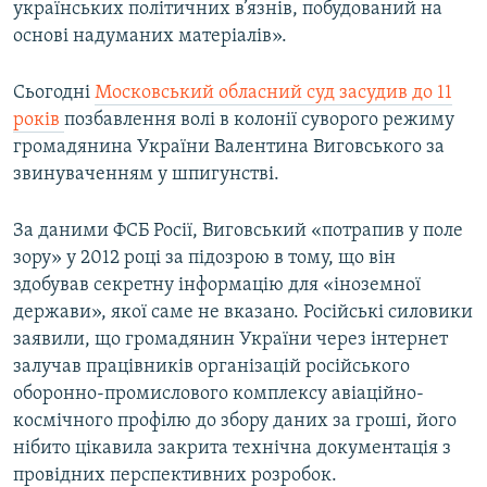
українських політичних в’язнів, побудований на
основі надуманих матеріалів».
Сьогодні
Московський обласний суд засудив до 11
років
позбавлення волі в колонії суворого режиму
громадянина України Валентина Виговського за
звинуваченням у шпигунстві.
За даними ФСБ Росії, Виговський «потрапив у поле
зору» у 2012 році за підозрою в тому, що він
здобував секретну інформацію для «іноземної
держави», якої саме не вказано. Російські силовики
заявили, що громадянин України через інтернет
залучав працівників організацій російського
оборонно-промислового комплексу авіаційно-
космічного профілю до збору даних за гроші, його
нібито цікавила закрита технічна документація з
провідних перспективних розробок.