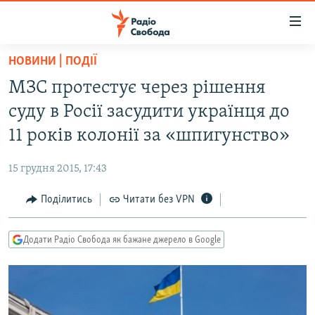
Доступність
посилання
Перейти
НОВИНИ | ПОДІЇ
до
РАДІО СВОБОДА – 70 РОКІВ
МЗС протестує через рішення
основного
ВСЕ ЗА ДОБУ
матеріалу
суду в Росії засудити українця до
СТАТТІ
Перейти
11 років колонії за «шпигунство»
до
ВІЙНА
ПОЛІТИКА
основної
15 грудня 2015, 17:43
РОСІЙСЬКА «ФІЛЬТРАЦІЯ»
ЕКОНОМІКА
навігації
Перейти
Поділитись
Читати без VPN
ДОНБАС.РЕАЛІЇ
СУСПІЛЬСТВО
до
КРИМ.РЕАЛІЇ
КУЛЬТУРА
пошуку
Додати Радіо Свобода як бажане джерело в Google
ТИ ЯК?
СПОРТ
СХЕМИ
УКРАЇНА
КИТАЙ.ВИКЛИКИ
СВІТ