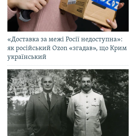
«Доставка за межі Росії недоступна»:
як російський Ozon «згадав», що Крим
український