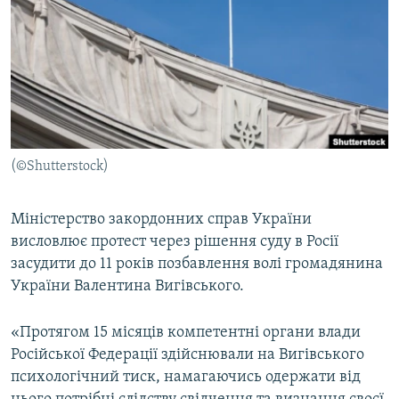
МУЛЬТИМЕДІА
ФОТО
СПЕЦПРОЄКТИ
ПОДКАСТИ
КРИМ РЕАЛІЇ
(©Shutterstock)
РУС
УКР
Міністерство закордонних справ України
висловлює протест через рішення суду в Росії
КТАТ
засудити до 11 років позбавлення волі громадянина
України Валентина Вигівського.
ДОЛУЧАЙСЯ!
«Протягом 15 місяців компетентні органи влади
Російської Федерації здійснювали на Вигівського
психологічний тиск, намагаючись одержати від