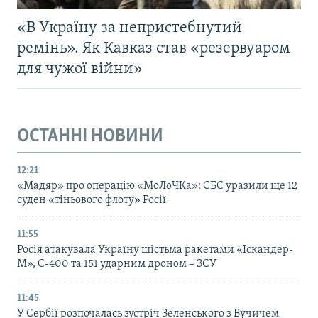
«В Україну за непристебнутий
ремінь». Як Кавказ став «резервуаром
для чужої війни»
ОСТАННІ НОВИНИ
12:21
«Мадяр» про операцію «МоЛоЧКа»: СБС уразили ще 12
суден «тіньового флоту» Росії
11:55
Росія атакувала Україну шістьма ракетами «Іскандер-
М», С-400 та 151 ударним дроном – ЗСУ
11:45
У Сербії розпочалась зустріч Зеленського з Вучичем