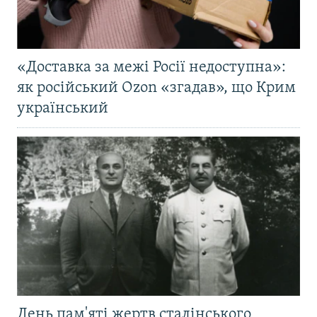
«Доставка за межі Росії недоступна»:
як російський Ozon «згадав», що Крим
український
День пам'яті жертв сталінського