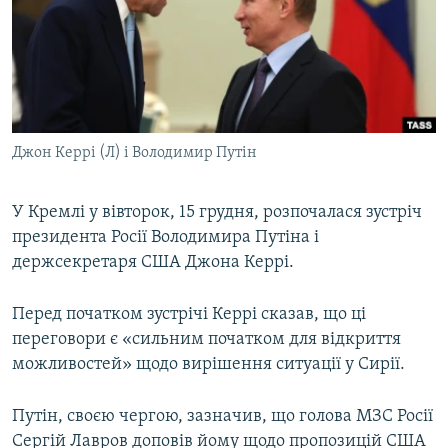
МУЛЬТИМЕДІА
ФОТО
СПЕЦПРОЄКТИ
ПОДКАСТИ
Джон Керрі (Л) і Володимир Путін
КРИМ РЕАЛІЇ
РУС
У Кремлі у вівторок, 15 грудня, розпочалася зустріч
президента Росії Володимира Путіна і
УКР
держсекретаря США Джона Керрі.
КТАТ
Перед початком зустрічі Керрі сказав, що ці
ДОЛУЧАЙСЯ!
переговори є «сильним початком для відкриття
можливостей» щодо вирішення ситуації у Сирії.
Путін, своєю чергою, зазначив, що голова МЗС Росії
Сергій Лавров доповів йому щодо пропозицій США