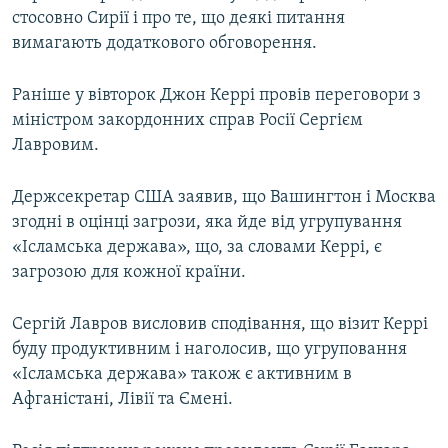
стосовно Сирії і про те, що деякі питання
Усі сайти RFE/RL
вимагають додаткового обговорення.
Раніше у вівторок Джон Керрі провів переговори з
міністром закордонних справ Росії Сергієм
Лавровим.
Держсекретар США заявив, що Вашингтон і Москва
згодні в оцінці загрози, яка йде від угрупування
«Ісламська держава», що, за словами Керрі, є
загрозою для кожної країни.
Сергій Лавров висловив сподівання, що візит Керрі
буду продуктивним і наголосив, що угруповання
«Ісламська держава» також є активним в
Афганістані, Лівії та Ємені.