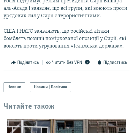
Росія підтримує режим президента Сирії Башара
аль-Асада і заявляє, що всі групи, які воюють проти
урядових сил у Сирії є терористичними.
США і НАТО заявляють, що російські літаки
бомблять позиції поміркованої опозиції у Сирії, які
воюють проти угруповання «Ісламська держава».
Поділитись
Читати без VPN
Підписатись
Новини
Новини | Політика
Читайте також