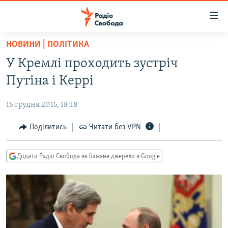
Доступність
посилання
Перейти
НОВИНИ | ПОЛІТИКА
до
РАДІО СВОБОДА – 70 РОКІВ
У Кремлі проходить зустріч
основного
ВСЕ ЗА ДОБУ
матеріалу
Путіна і Керрі
СТАТТІ
Перейти
до
15 грудня 2015, 18:18
ВІЙНА
ПОЛІТИКА
основної
РОСІЙСЬКА «ФІЛЬТРАЦІЯ»
Поділитись
Читати без VPN
ЕКОНОМІКА
навігації
Перейти
ДОНБАС.РЕАЛІЇ
СУСПІЛЬСТВО
до
Додати Радіо Свобода як бажане джерело в Google
КРИМ.РЕАЛІЇ
КУЛЬТУРА
пошуку
ТИ ЯК?
СПОРТ
СХЕМИ
УКРАЇНА
КИТАЙ.ВИКЛИКИ
СВІТ