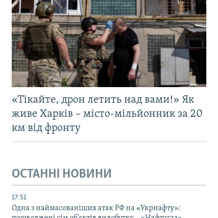
«Тікайте, дрон летить над вами!» Як
живе Харків – місто-мільйонник за 20
км від фронту
ОСТАННІ НОВИНИ
17:51
Одна з наймасованіших атак РФ на «Укрнафту»:
пошкоджені сім об’єктів видобутку – «Нафтогаз»