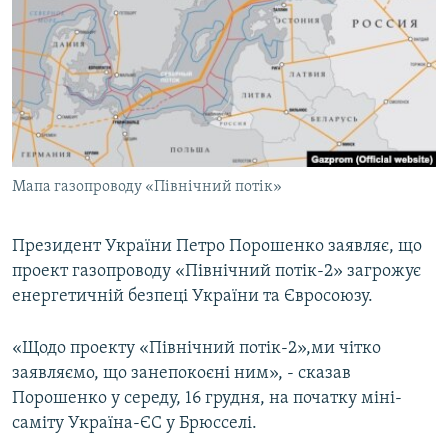
МУЛЬТИМЕДІА
ФОТО
СПЕЦПРОЄКТИ
ПОДКАСТИ
КРИМ РЕАЛІЇ
Мапа газопроводу «Північний потік»
РУС
УКР
Президент України Петро Порошенко заявляє, що
проект газопроводу «Північний потік-2» загрожує
КТАТ
енергетичній безпеці України та Євросоюзу.
ДОЛУЧАЙСЯ!
«Щодо проекту «Північний потік-2»,ми чітко
заявляємо, що занепокоєні ним», - сказав
Порошенко у середу, 16 грудня, на початку міні-
саміту Україна-ЄС у Брюсселі.