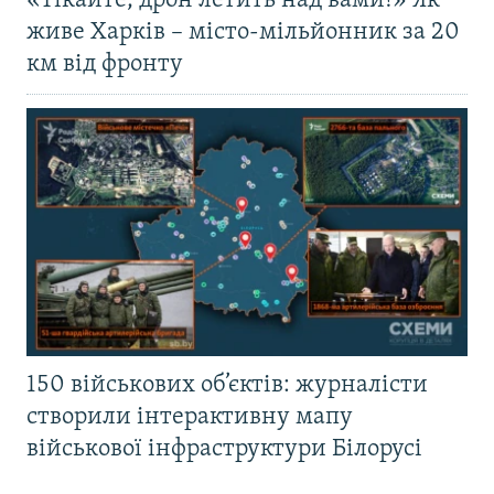
«Тікайте, дрон летить над вами!» Як
живе Харків – місто-мільйонник за 20
км від фронту
150 військових об’єктів: журналісти
створили інтерактивну мапу
військової інфраструктури Білорусі