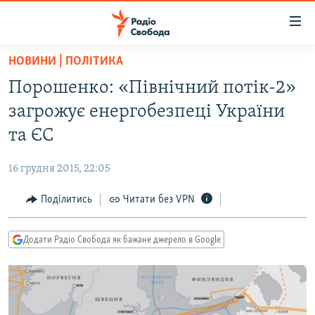
Доступність
посилання
Перейти
НОВИНИ | ПОЛІТИКА
до
РАДІО СВОБОДА – 70 РОКІВ
Порошенко: «Північний потік-2»
основного
ВСЕ ЗА ДОБУ
матеріалу
загрожує енергобезпеці України
СТАТТІ
Перейти
та ЄС
до
ВІЙНА
ПОЛІТИКА
основної
16 грудня 2015, 22:05
РОСІЙСЬКА «ФІЛЬТРАЦІЯ»
ЕКОНОМІКА
навігації
Перейти
Поділитись
Читати без VPN
ДОНБАС.РЕАЛІЇ
СУСПІЛЬСТВО
до
КРИМ.РЕАЛІЇ
КУЛЬТУРА
пошуку
Додати Радіо Свобода як бажане джерело в Google
ТИ ЯК?
СПОРТ
СХЕМИ
УКРАЇНА
КИТАЙ.ВИКЛИКИ
СВІТ