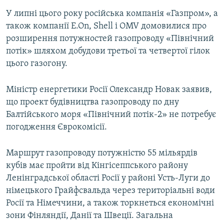
Усі сайти RFE/RL
У липні цього року російська компанія «Газпром», а
також компанії E.On, Shell і OMV домовилися про
розширення потужностей газопроводу «Північний
потік» шляхом добудови третьої та четвертої гілок
цього газогону.
Міністр енергетики Росії Олександр Новак заявив,
що проект будівництва газопроводу по дну
Балтійського моря «Північний потік-2» не потребує
погодження Єврокомісії.
Маршрут газопроводу потужністю 55 мільярдів
кубів має пройти від Кінгісеппського району
Ленінградської області Росії у районі Усть-Луги до
німецького Грайфсвальда через територіальні води
Росії та Німеччини, а також торкнеться економічні
зони Фінляндії, Данії та Швеції. Загальна