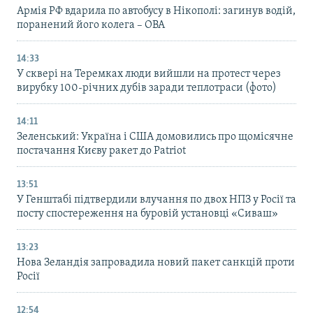
Армія РФ вдарила по автобусу в Нікополі: загинув водій,
поранений його колега – ОВА
14:33
У сквері на Теремках люди вийшли на протест через
вирубку 100-річних дубів заради теплотраси (фото)
14:11
Зеленський: Україна і США домовились про щомісячне
постачання Києву ракет до Patriot
13:51
У Генштабі підтвердили влучання по двох НПЗ у Росії та
посту спостереження на буровій установці «Сиваш»
13:23
Нова Зеландія запровадила новий пакет санкцій проти
Росії
12:54