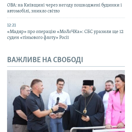
ОВА: на Київщині через негоду пошкоджені будинки і
автомобілі, зникло світло
12:21
«Мадяр» про операцію «МоЛоЧКа»: СБС уразили ще 12
суден «тіньового флоту» Росії
ВАЖЛИВЕ НА СВОБОДІ