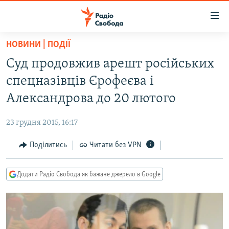
Доступність
посилання
Перейти
НОВИНИ | ПОДІЇ
до
РАДІО СВОБОДА – 70 РОКІВ
Суд продовжив арешт російських
основного
ВСЕ ЗА ДОБУ
матеріалу
спецназівців Єрофеєва і
СТАТТІ
Перейти
Александрова до 20 лютого
до
ВІЙНА
ПОЛІТИКА
основної
23 грудня 2015, 16:17
РОСІЙСЬКА «ФІЛЬТРАЦІЯ»
ЕКОНОМІКА
навігації
Перейти
Поділитись
Читати без VPN
ДОНБАС.РЕАЛІЇ
СУСПІЛЬСТВО
до
КРИМ.РЕАЛІЇ
КУЛЬТУРА
пошуку
Додати Радіо Свобода як бажане джерело в Google
ТИ ЯК?
СПОРТ
СХЕМИ
УКРАЇНА
КИТАЙ.ВИКЛИКИ
СВІТ