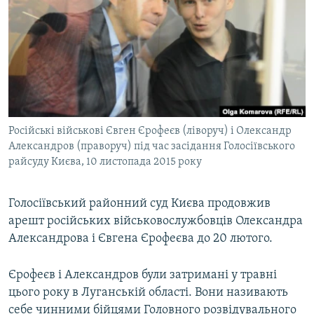
МУЛЬТИМЕДІА
ФОТО
СПЕЦПРОЄКТИ
ПОДКАСТИ
КРИМ РЕАЛІЇ
Російські військові Євген Єрофеєв (ліворуч) і Олександр
РУС
Александров (праворуч) під час засідання Голосіївського
райсуду Києва, 10 листопада 2015 року
УКР
КТАТ
Голосіївський районний суд Києва продовжив
арешт російських військовослужбовців Олександра
ДОЛУЧАЙСЯ!
Александрова і Євгена Єрофеєва до 20 лютого.
Єрофеєв і Александров були затримані у травні
цього року в Луганській області. Вони називають
себе чинними бійцями Головного розвідувального