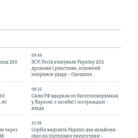
09:46
онад 230
ЗСУ: Росія атакувала Україну 202
дронами і ракетами, основний
напрямок удару – Одещина
08:22
130
Сили РФ вдарили по багатоповерхівках
д 40
у Харкові: є загиблі і постраждалі –
влада
23:38
ли через
Сербія виділить Україні два мільйони
ВА
євро на підтримку енергетики –