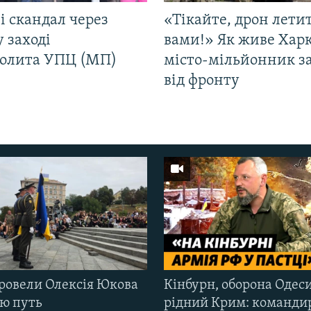
і скандал через
«Тікайте, дрон лети
у заході
вами!» Як живе Харк
олита УПЦ (МП)
місто-мільйонник з
від фронту
ровели Олексія Юкова
Кінбурн, оборона Одеси
ню путь
рідний Крим: команди