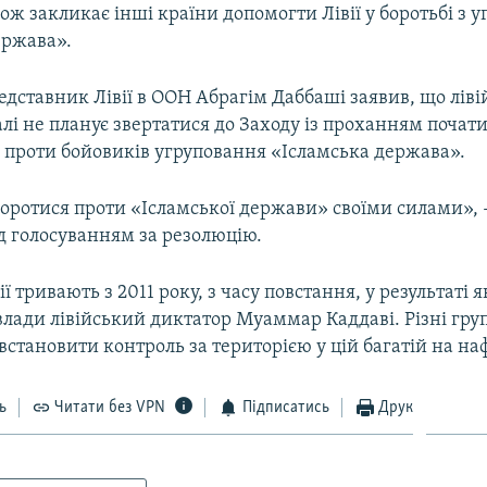
ож закликає інші країни допомогти Лівії у боротьбі з 
ержава».
дставник Лівії в ООН Абрагім Даббаші заявив, що ліві
галі не планує звертатися до Заходу із проханням почат
 проти бойовиків угруповання «Ісламська держава».
оротися проти «Ісламської держави» своїми силами», -
д голосуванням за резолюцію.
ї тривають з 2011 року, з часу повстання, у результаті я
влади лівійський диктатор Муаммар Каддаві. Різні гру
становити контроль за територією у цій багатій на наф
ь
Читати без VPN
Підписатись
Друк