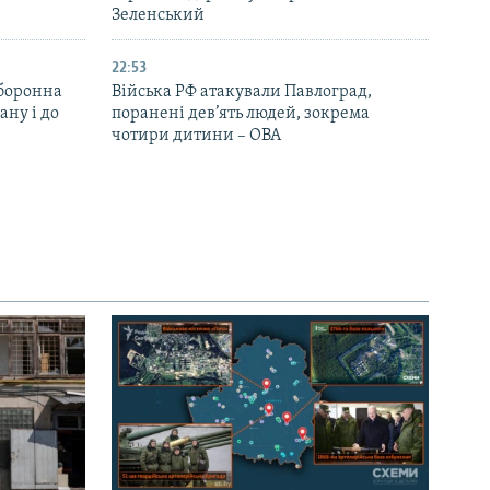
Зеленський
22:53
оборонна
Війська РФ атакували Павлоград,
ану і до
поранені дев’ять людей, зокрема
чотири дитини – ОВА