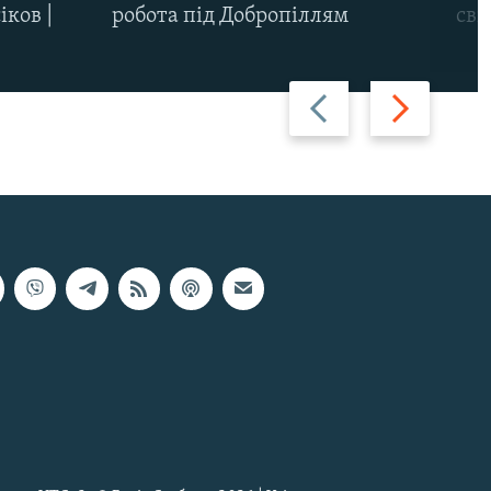
іков |
робота під Добропіллям
сві
Назад
Вперед