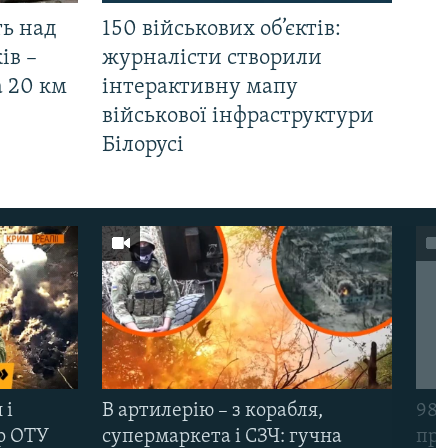
ть над
150 військових об’єктів:
ів –
журналісти створили
а 20 км
інтерактивну мапу
військової інфраструктури
Білорусі
 і
В артилерію – з корабля,
98-
р ОТУ
супермаркета і СЗЧ: гучна
про