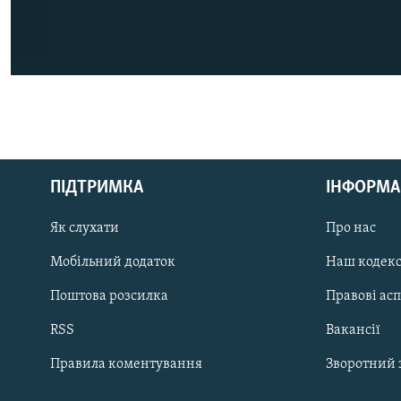
КРИМ РЕАЛІЇ
РУС
ПІДТРИМКА
ІНФОРМА
УКР
КТАТ
Як слухати
Про нас
Мобільний додаток
Наш кодек
ДОЛУЧАЙСЯ!
Поштова розсилка
Правові ас
RSS
Вакансії
Правила коментування
Зворотний 
Усі сайти RFE/RL