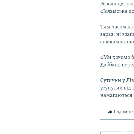
Резолюція так
«Ісламська д
Тим часом пре
зараз, ні вза
авіакампанію
«Ми хочемо б
Даббаші пере
Сутички у Ліві
усунутий від 
намагаються в
Поділитис