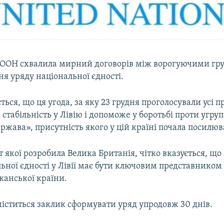
 ООН схвалила мирний договорів між ворогуючими груп
я уряду національної єдності.
ється, що ця угода, за яку 23 грудня проголосували усі 
стабільність у Лівію і допоможе у боротьбі проти угру
ржава», присутність якого у цій країні почала посилюв
кт якої розробила Велика Британія, чітко вказується, щ
ьної єдності у Лівії має бути ключовим представником 
канської країни.
іститься заклик сформувати уряд упродовж 30 днів.