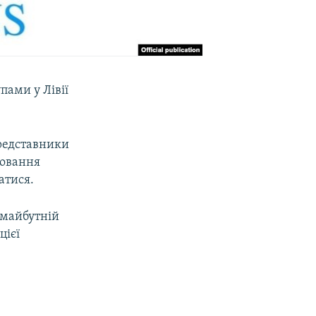
ами у Лівії
представники
повання
атися.
о майбутній
цієї