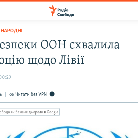
ЖНАРОДНІ
безпеки ООН схвалила
юцію щодо Лівії
 00:29
ь
Читати без VPN
обода як бажане джерело в Google