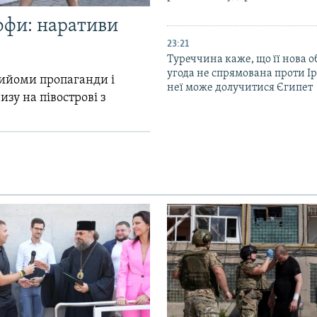
офи: наративи
23:21
Туреччина каже, що її нова 
угода не спрямована проти Ір
прийоми пропаганди і
неї може долучитися Єгипет
зу на півострові з