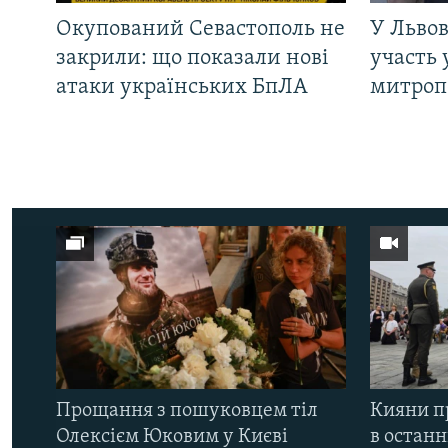
Окупований Севастополь не
У Львов
закрили: що показали нові
участь 
атаки українських БпЛА
митроп
Прощання з пошуковцем тіл
Кияни п
Олексієм Юковим у Києві
в остан