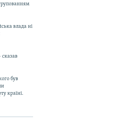
угрупованням
йська влада ні
и
 сказав
кого був
пи
ту країні.