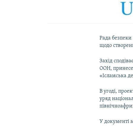
Рада безпеки
щодо створенн
Захід сподіва
ООН, принесе 
«Ісламська де
В угоді, прое
уряд націонал
північноафри
У документі м