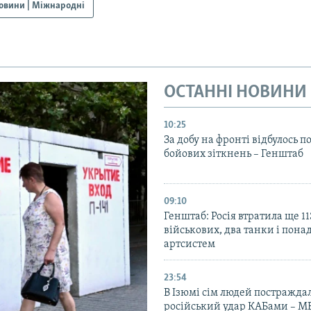
овини | Міжнародні
ОСТАННІ НОВИНИ
10:25
За добу на фронті відбулось п
бойових зіткнень – Генштаб
09:10
Генштаб: Росія втратила ще 1
військових, два танки і пона
артсистем
23:54
В Ізюмі сім людей постражда
російський удар КАБами – М