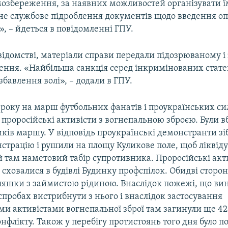
мозбереження, за наявних можливостей організувати ї
не службове підроблення документів щодо введення о
, – йдеться в повідомленні ГПУ.
відомстві, матеріали справи передали підозрюваному і
ення. «Найбільша санкція серед інкримінованих стате
озбавлення волі», – додали в ГПУ.
 року на марш футбольних фанатів і проукраїнських сил
проросійські активісти з вогнепальною зброєю. Були в
ків маршу. У відповідь проукраїнські демонстранти зі
страцію і рушили на площу Куликове поле, щоб ліквід
там наметовий табір супротивника. Проросійські акти
сховалися в будівлі Будинку профспілок. Обидві сторо
пляшки з займистою рідиною. Внаслідок пожежі, що ви
спробах вистрибнути з нього і внаслідок застосування
ми активістами вогнепальної зброї там загинули ще 4
онфлікту. Також у перебігу протистоянь того дня було 