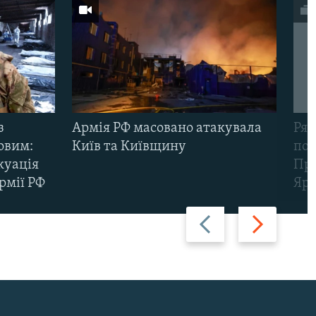
з
Армія РФ масовано атакувала
Рят
овим:
Київ та Київщину
пов
куація
Про
рмії РФ
Яр
Назад
Вперед