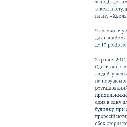
заходів до са
також наступ
плану «Хвиля»
Як заявили у 
для ознайомл
до 10 років п
2 травня 2014
Одеси напали 
людей-учасни
на нову демон
розташований 
прихильники 
одна в одну 
будинку, при 
проросійськи
обох сторін к