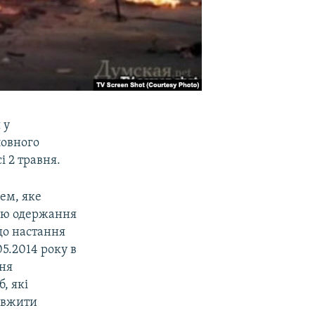
 у
ловного
і 2 травня.
ем, яке
тою одержання
до настання
05.2014 року в
ння
, які
і вжити