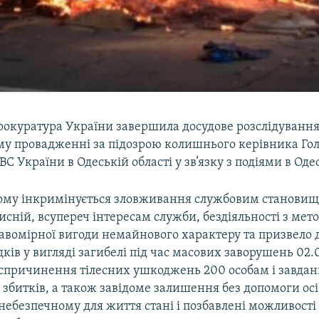
рокуратура України завершила досудове розслідування
у провадженні за підозрою колишнього керівника Го
С України в Одеській області у зв’язку з подіями в Одес
му інкримінується зловживання службовим становищ
исній, всупереч інтересам служби, бездіяльності з ме
равомірної вигоди немайнового характеру та призвело 
ків у вигляді загибелі під час масових заворушень 02.
, спричинення тілесних ушкоджень 200 особам і завда
збитків, а також завідоме залишення без допомоги осіб
небезпечному для життя стані і позбавлені можливост