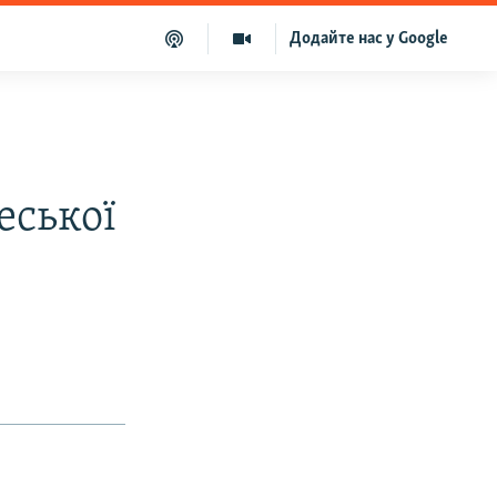
Додайте нас у Google
еської