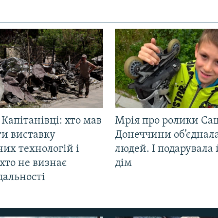
 Капітанівці: хто мав
Мрія про ролики Са
ти виставку
Донеччини об’єднала
их технологій і
людей. І подарувала
хто не визнає
дім
дальності