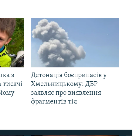
шка з
Детонація боєприпасів у
 тисячі
Хмельницькому: ДБР
 йому
заявляє про виявлення
фрагментів тіл