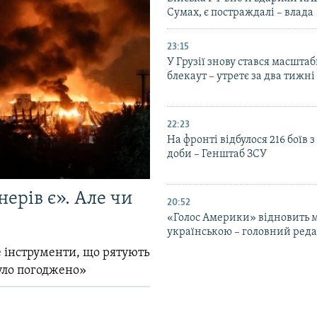
Сумах, є постраждалі – влада
23:15
У Грузії знову стався масшта
блекаут – утретє за два тижні
22:23
На фронті відбулося 216 боїв 
доби – Генштаб ЗСУ
ерів є». Але чи
20:52
«Голос Америки» відновить 
українською – головний ред
 інструменти, що рятують
уло погоджено»