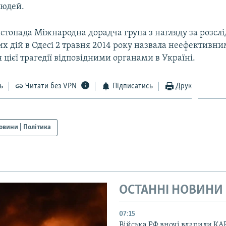
людей.
истопада Міжнародна дорадча група з нагляду за розсл
х дій в Одесі 2 травня 2014 року назвала неефективни
 цієї трагедії відповідними органами в Україні.
ь
Читати без VPN
Підписатись
Друк
овини | Політика
ОСТАННІ НОВИНИ
07:15
Війська РФ вночі вдарили КА