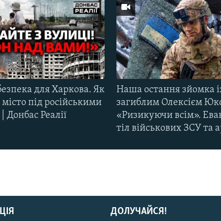
езпека для Харкова. Як
Наша остання зйомка і
 місто під російськими
загиблим Олексієм Юк
| Донбас Реалії
«Ризикуючи всім». Ева
тіл військових ЗСУ та а
ЦІЯ
ДОЛУЧАЙСЯ!