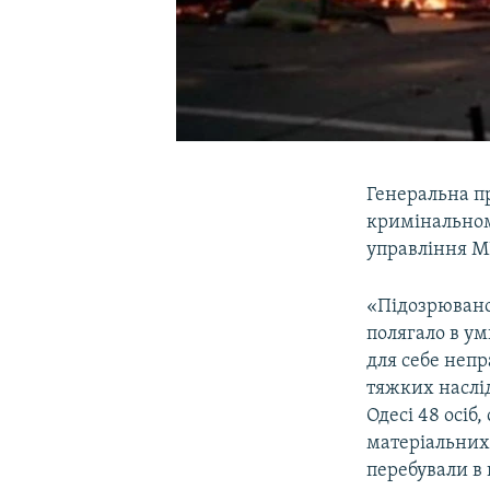
Генеральна п
кримінальном
управління МВ
«Підозрювано
полягало в ум
для себе неп
тяжких наслід
Одесі 48 осіб
матеріальних 
перебували в 