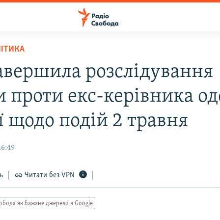
ЛІТИКА
авершила розслідування
и проти екс-керівника од
ї щодо подій 2 травня
16:49
ь
Читати без VPN
обода як бажане джерело в Google