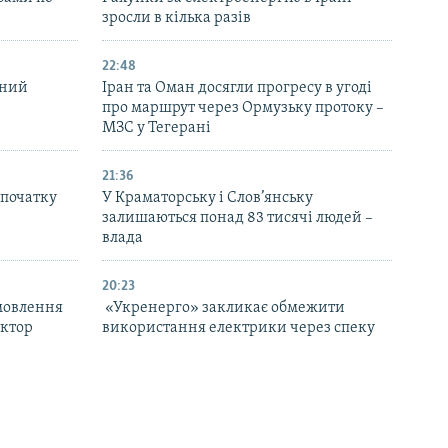
зросли в кілька разів
22:48
бний
Іран та Оман досягли прогресу в угоді
про маршрут через Ормузьку протоку –
МЗС у Тегерані
21:36
з початку
У Краматорську і Слов’янську
залишаються понад 83 тисячі людей –
влада
20:23
мовлення
«Укренерго» закликає обмежити
актор
використання електрики через спеку