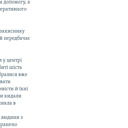
м допомогу, а
перативного
 захиснику
й передбачає
 у центрі
биті шість
бралися вже
увати
вісти й їхні
ни кидали
никла в
2 людини з
поранено