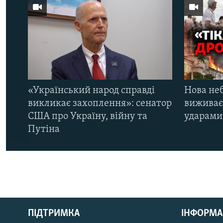
«Український народ справді
Нова неб
викликає захоплення»: сенатор
виживає
США про Україну, війну та
ударами 
Путіна
КРИМ РЕАЛІЇ
РУС
ПІДТРИМКА
ІНФОРМА
УКР