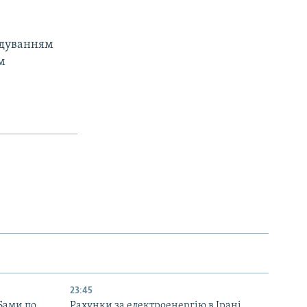
ідуванням
м
23:45
Бами по
Рахунки за електроенергію в Ірані