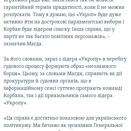
Верховної ради вже закінчився так би мовити
Усі сайти RFE/RL
гарантійний термін придатності, коли її не можна
розпускати. Тому я думаю, що «Укроп» буде дуже
активно йти на дострокові парламентські вибори і
Корбан буде лідером списку. Інша справа, що у
партії не так багато помітних персонажів», –
зазначив Магда.
За його словами, зараз з лідера «Укропу» в перебігу
судового процесу формують образ «незламного
борця». Цьому, за словами Магди, сприяють як дії
прокуратури й судових органів, що в
інформаційному сенсі суттєво програють команді
Корбана, так і дії прихильників самого лідера
«Укропу».
«Ця справа є достатньо показовою для українського
політикуму. Ми бачимо як зусиллями Генеральної