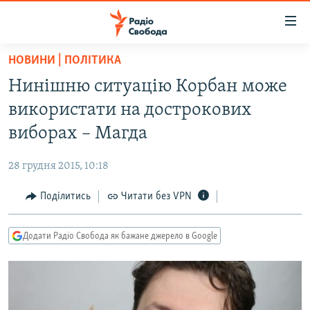
Доступність
посилання
Перейти
НОВИНИ | ПОЛІТИКА
до
РАДІО СВОБОДА – 70 РОКІВ
Нинішню ситуацію Корбан може
основного
ВСЕ ЗА ДОБУ
матеріалу
використати на дострокових
СТАТТІ
Перейти
виборах – Магда
до
ВІЙНА
ПОЛІТИКА
основної
28 грудня 2015, 10:18
РОСІЙСЬКА «ФІЛЬТРАЦІЯ»
ЕКОНОМІКА
навігації
Перейти
Поділитись
Читати без VPN
ДОНБАС.РЕАЛІЇ
СУСПІЛЬСТВО
до
КРИМ.РЕАЛІЇ
КУЛЬТУРА
пошуку
Додати Радіо Свобода як бажане джерело в Google
ТИ ЯК?
СПОРТ
СХЕМИ
УКРАЇНА
КИТАЙ.ВИКЛИКИ
СВІТ