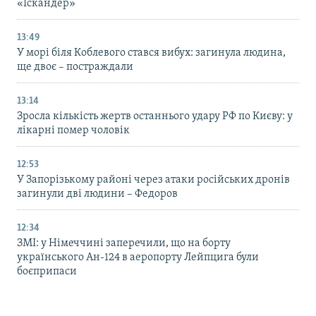
«Іскандер»
13:49
У морі біля Коблевого стався вибух: загинула людина,
ще двоє – постраждали
13:14
Зросла кількість жертв останнього удару РФ по Києву: у
лікарні помер чоловік
12:53
У Запорізькому районі через атаки російських дронів
загинули дві людини – Федоров
12:34
ЗМІ: у Німеччині заперечили, що на борту
українського Ан-124 в аеропорту Лейпцига були
боєприпаси