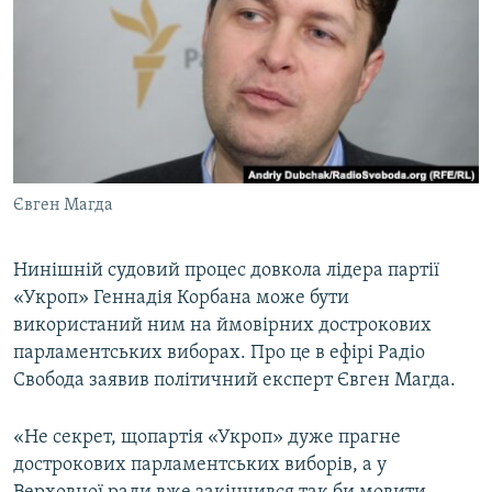
МУЛЬТИМЕДІА
ФОТО
СПЕЦПРОЄКТИ
ПОДКАСТИ
КРИМ РЕАЛІЇ
Євген Магда
РУС
УКР
Нинішній судовий процес довкола лідера партії
«Укроп» Геннадія Корбана може бути
КТАТ
використаний ним на ймовірних дострокових
парламентських виборах. Про це в ефірі Радіо
ДОЛУЧАЙСЯ!
Свобода заявив політичний експерт Євген Магда.
«Не секрет, щопартія «Укроп» дуже прагне
дострокових парламентських виборів, а у