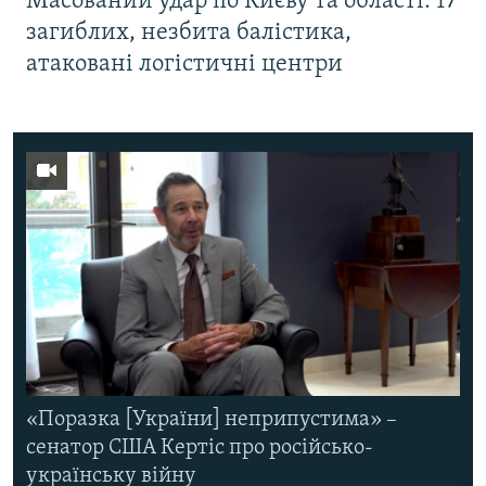
Масований удар по Києву та області: 17
загиблих, незбита балістика,
атаковані логістичні центри
«Поразка [України] неприпустима» –
сенатор США Кертіс про російсько-
українську війну