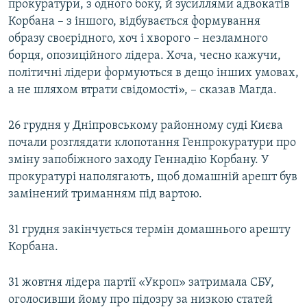
прокуратури, з одного боку, й зусиллями адвокатів
Корбана – з іншого, відбувається формування
образу своєрідного, хоч і хворого – незламного
борця, опозиційного лідера. Хоча, чесно кажучи,
політичні лідери формуються в дещо інших умовах,
а не шляхом втрати свідомості», – сказав Магда.
26 грудня у Дніпровському районному суді Києва
почали розглядати клопотання Генпрокуратури про
зміну запобіжного заходу Геннадію Корбану. У
прокуратурі наполягають, щоб домашній арешт був
замінений триманням під вартою.
31 грудня закінчується термін домашнього арешту
Корбана.
31 жовтня лідера партії «Укроп» затримала СБУ,
оголосивши йому про підозру за низкою статей