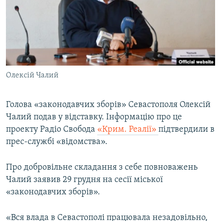
МУЛЬТИМЕДІА
ФОТО
СПЕЦПРОЄКТИ
ПОДКАСТИ
Олексій Чалий
КРИМ РЕАЛІЇ
РУС
Голова «законодавчих зборів» Севастополя Олексій
Чалий подав у відставку. Інформацію про це
УКР
проекту Радіо Свобода
«Крим. Реалії»
підтвердили в
КТАТ
прес-службі «відомства».
ДОЛУЧАЙСЯ!
Про добровільне складання з себе повноважень
Чалий заявив 29 грудня на сесії міської
«законодавчих зборів».
«Вся влада в Севастополі працювала незадовільно,