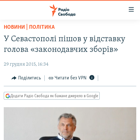
Доступність
посилання
Перейти
НОВИНИ | ПОЛІТИКА
до
РАДІО СВОБОДА – 70 РОКІВ
У Севастополі пішов у відставку
основного
ВСЕ ЗА ДОБУ
матеріалу
голова «законодавчих зборів»
СТАТТІ
Перейти
до
29 грудня 2015, 16:34
ВІЙНА
ПОЛІТИКА
основної
РОСІЙСЬКА «ФІЛЬТРАЦІЯ»
Поділитись
Читати без VPN
ЕКОНОМІКА
навігації
Перейти
ДОНБАС.РЕАЛІЇ
СУСПІЛЬСТВО
до
Додати Радіо Свобода як бажане джерело в Google
КРИМ.РЕАЛІЇ
КУЛЬТУРА
пошуку
ТИ ЯК?
СПОРТ
СХЕМИ
УКРАЇНА
КИТАЙ.ВИКЛИКИ
СВІТ