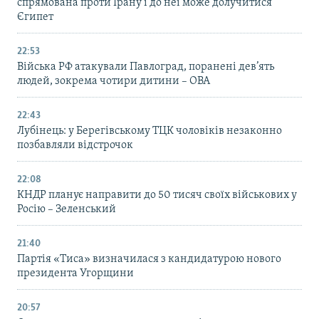
спрямована проти Ірану і до неї може долучитися
Єгипет
22:53
Війська РФ атакували Павлоград, поранені дев’ять
людей, зокрема чотири дитини – ОВА
22:43
Лубінець: у Берегівському ТЦК чоловіків незаконно
позбавляли відстрочок
22:08
КНДР планує направити до 50 тисяч своїх військових у
Росію – Зеленський
21:40
Партія «Тиса» визначилася з кандидатурою нового
президента Угорщини
20:57