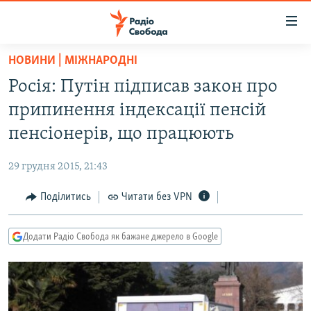
Доступність
посилання
Перейти
НОВИНИ | МІЖНАРОДНІ
до
РАДІО СВОБОДА – 70 РОКІВ
Росія: Путін підписав закон про
основного
ВСЕ ЗА ДОБУ
матеріалу
припинення індексації пенсій
СТАТТІ
Перейти
пенсіонерів, що працюють
до
ВІЙНА
ПОЛІТИКА
основної
29 грудня 2015, 21:43
РОСІЙСЬКА «ФІЛЬТРАЦІЯ»
ЕКОНОМІКА
навігації
Перейти
Поділитись
Читати без VPN
ДОНБАС.РЕАЛІЇ
СУСПІЛЬСТВО
до
КРИМ.РЕАЛІЇ
КУЛЬТУРА
пошуку
Додати Радіо Свобода як бажане джерело в Google
ТИ ЯК?
СПОРТ
СХЕМИ
УКРАЇНА
КИТАЙ.ВИКЛИКИ
СВІТ