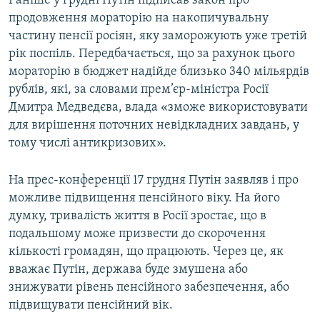
Раніше у грудні Путін підписав закон про
Усі сайти RFE/RL
продовження мораторію на накопичувальну
частину пенсії росіян, яку заморожують уже третій
рік поспіль. Передбачається, що за рахунок цього
мораторію в бюджет надійде близько 340 мільярдів
рублів, які, за словами прем’єр-міністра Росії
Дмитра Медведєва, влада «зможе використовувати
для вирішення поточних невідкладних завдань, у
тому числі антикризових».
На прес-конференції 17 грудня Путін заявляв і про
можливе підвищення пенсійного віку. На його
думку, тривалість життя в Росії зростає, що в
подальшому може призвести до скорочення
кількості громадян, що працюють. Через це, як
вважає Путін, держава буде змушена або
знижувати рівень пенсійного забезпечення, або
підвищувати пенсійний вік.