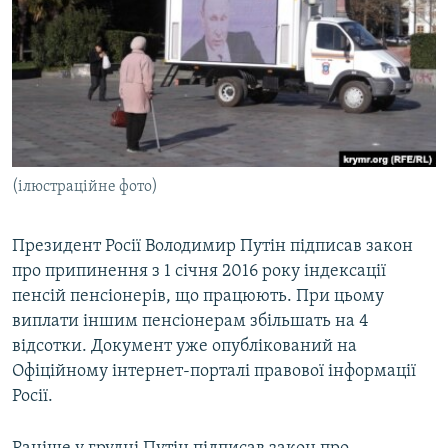
МУЛЬТИМЕДІА
ФОТО
СПЕЦПРОЄКТИ
ПОДКАСТИ
КРИМ РЕАЛІЇ
(ілюстраційне фото)
РУС
УКР
Президент Росії Володимир Путін підписав закон
про припинення з 1 січня 2016 року індексації
КТАТ
пенсій пенсіонерів, що працюють. При цьому
виплати іншим пенсіонерам збільшать на 4
ДОЛУЧАЙСЯ!
відсотки. Документ уже опублікований на
Офіційному інтернет-порталі правової інформації
Росії.