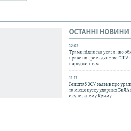
ОСТАННІ НОВИНИ
12:02
Трамп підписав укази, що о
право на громадянство США 
народженням
11:17
Генштаб ЗСУ заявив про ура
та місця пуску ударних БпЛА 
окупованому Криму
09:55
ОВА: російський дрон вдарив
на Сумщині, постраждали 10