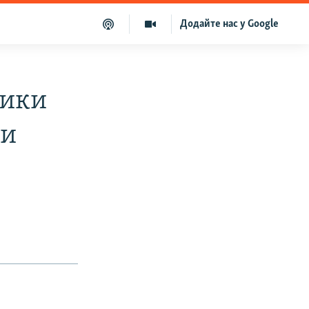
Додайте нас у Google
ники
ли