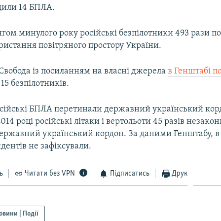
или 14 БПЛА.
ягом минулого року російські безпілотники 493 рази 
ристання повітряного простору України.
 Свобода із посиланням на власні джерела
в Генштабі п
15 безпілотників.
осійські БПЛА перетинали державний український корд
2014 році російські літаки і вертольоти 45 разів незако
ержавний український кордон. За даними Генштабу, в 
дентів не зафіксували.
ь
Читати без VPN
Підписатись
Друк
овини | Події