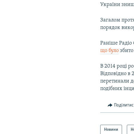
України знищ
Загалом прот
порядок вико
Раніше Радіо
що було
збито 
В 2014 році р
Відповідно в 
перетинали д
подібних інци
Поділитис
Новини
Н