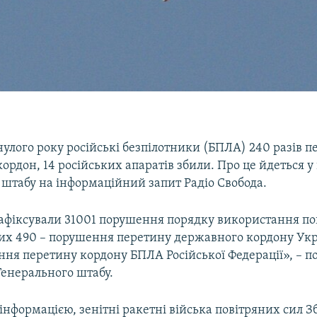
улого року російські безпілотники (БПЛА) 240 разів 
ордон, 14 російських апаратів збили. Про це йдеться у 
 штабу на інформаційний запит Радіо Свобода.
 зафіксували 31001 порушення порядку використання по
ких 490 – порушення перетину державного кордону Укр
ння перетину кордону БПЛА Російської Федерації», – п
Генерального штабу.
інформацією, зенітні ракетні війська повітряних сил 