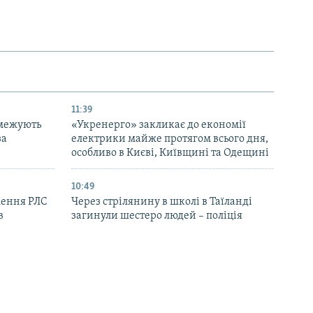
11:39
бмежують
«Укренерго» закликає до економії
за
електрики майже протягом всього дня,
особливо в Києві, Київщині та Одещині
10:49
ження РЛС
Через стрілянину в школі в Таїланді
в
загинули шестеро людей – поліція
09:39
 по ринку
Росія: у Єкатеринбурзі після атаки
 людей
дронів почалася пожежа на складі
Wildberries