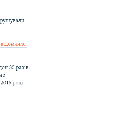
порушували
овідомляло,
он 35 разів.
нно
2015 році