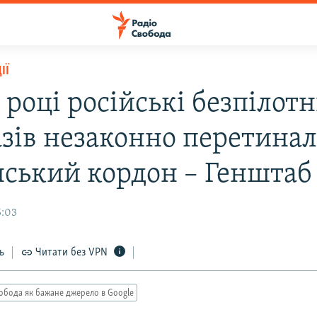
ІЇ
 році російські безпілот
азів незаконно перетина
нський кордон – Генштаб
5:03
ь
Читати без VPN
обода як бажане джерело в Google