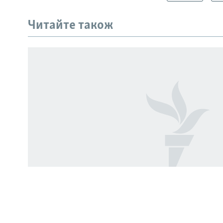
КРИМ РЕАЛІЇ
РУС
Читайте також
УКР
КТАТ
ДОЛУЧАЙСЯ!
Усі сайти RFE/RL