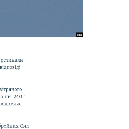
перетинали
відповіді
вітряного
аїни. 240 з
овідомляє
Збройних Сил