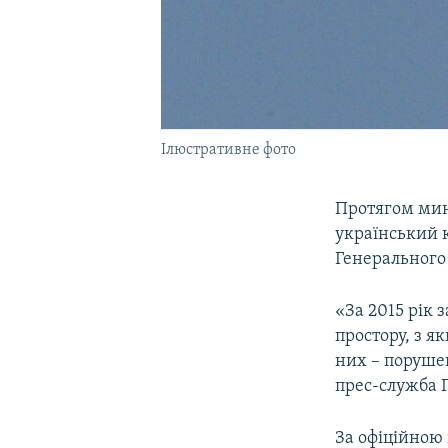
Ілюстративне фото
Протягом мин
український к
Генерального
«За 2015 рік
простору, з я
них – поруше
прес-служба 
За офіційною 