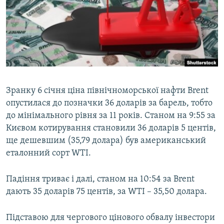
МУЛЬТИМЕДІА
ФОТО
СПЕЦПРОЄКТИ
ПОДКАСТИ
КРИМ РЕАЛІЇ
Зранку 6 січня ціна північноморської нафти Brent
РУС
опустилася до позначки 36 доларів за барель, тобто
до мінімального рівня за 11 років. Станом на 9:55 за
УКР
Києвом котирування становили 36 доларів 5 центів,
КТАТ
ще дешевшим (35,79 долара) був американський
еталонний сорт WTI.
ДОЛУЧАЙСЯ!
Падіння триває і далі, станом на 10:54 за Brent
дають 35 доларів 75 центів, за WTI – 35,50 долара.
Підставою для чергового цінового обвалу інвестори