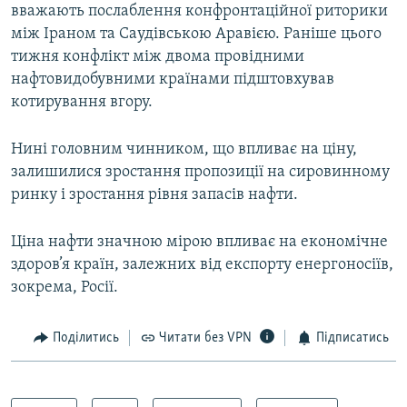
вважають послаблення конфронтаційної риторики
Усі сайти RFE/RL
між Іраном та Саудівською Аравією. Раніше цього
тижня конфлікт між двома провідними
нафтовидобувними країнами підштовхував
котирування вгору.
Нині головним чинником, що впливає на ціну,
залишилися зростання пропозиції на сировинному
ринку і зростання рівня запасів нафти.
Ціна нафти значною мірою впливає на економічне
здоров’я країн, залежних від експорту енергоносіїв,
зокрема, Росії.
Поділитись
Читати без VPN
Підписатись