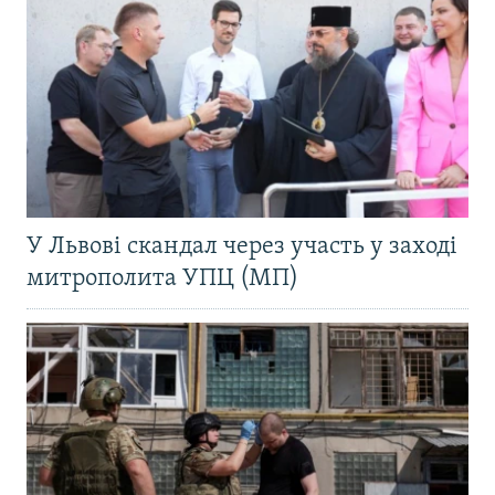
У Львові скандал через участь у заході
митрополита УПЦ (МП)