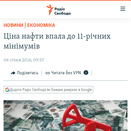
Доступність
посилання
Перейти
НОВИНИ | ЕКОНОМІКА
до
РАДІО СВОБОДА – 70 РОКІВ
Ціна нафти впала до 11-річних
основного
ВСЕ ЗА ДОБУ
матеріалу
мінімумів
СТАТТІ
Перейти
до
06 січня 2016, 09:57
ВІЙНА
ПОЛІТИКА
основної
РОСІЙСЬКА «ФІЛЬТРАЦІЯ»
Поділитись
Читати без VPN
ЕКОНОМІКА
навігації
Перейти
ДОНБАС.РЕАЛІЇ
СУСПІЛЬСТВО
до
Додати Радіо Свобода як бажане джерело в Google
КРИМ.РЕАЛІЇ
КУЛЬТУРА
пошуку
ТИ ЯК?
СПОРТ
СХЕМИ
УКРАЇНА
КИТАЙ.ВИКЛИКИ
СВІТ