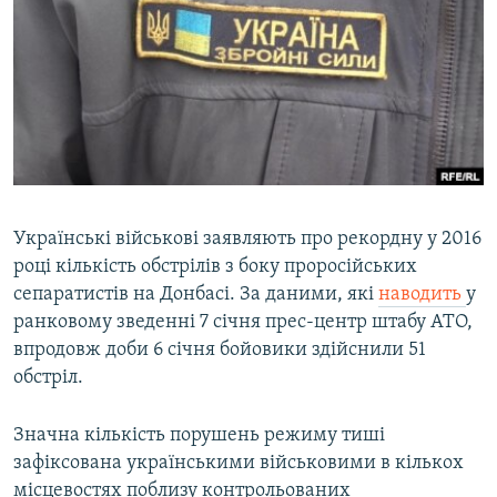
МУЛЬТИМЕДІА
ФОТО
СПЕЦПРОЄКТИ
ПОДКАСТИ
КРИМ РЕАЛІЇ
РУС
Українські військові заявляють про рекордну у 2016
році кількість обстрілів з боку проросійських
УКР
сепаратистів на Донбасі. За даними, які
наводить
у
КТАТ
ранковому зведенні 7 січня прес-центр штабу АТО,
впродовж доби 6 січня бойовики здійснили 51
ДОЛУЧАЙСЯ!
обстріл.
Значна кількість порушень режиму тиші
зафіксована українськими військовими в кількох
місцевостях поблизу контрольованих