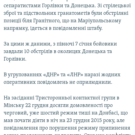
сепаратистами Горлівки та Донецька. Зі стрілецької
Усі сайти RFE/RL
зброї та підствольних гранатометів були обстріляні
позиції біля Гранітного, що на Маріупольському
напрямку, ідеться в повідомленні штабу.
За цими ж даними, з півночі 7 січня бойовики
завдали 10 обстрілів в околицях Донецька та
Горлівки.
В угрупованнях «ДНР» та «ЛНР» наразі жодних
оперативних повідомлень не оприлюднили.
На засіданні Тристоронньої контактної групи в
Мінську 22 грудня досягли домовленості про
черговий, уже шостий режим тиші на Донбасі, що
мав почати діяти в ніч на 23 грудня 2015 року, але
повідомлення про порушення режиму припинення