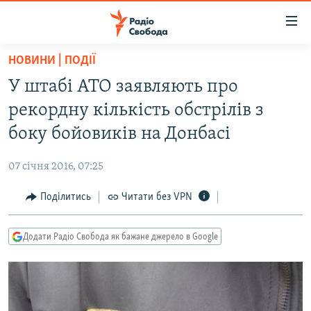
Доступність
посилання
Перейти
НОВИНИ | ПОДІЇ
до
РАДІО СВОБОДА – 70 РОКІВ
У штабі АТО заявляють про
основного
ВСЕ ЗА ДОБУ
матеріалу
рекордну кількість обстрілів з
СТАТТІ
Перейти
боку бойовиків на Донбасі
до
ВІЙНА
ПОЛІТИКА
основної
07 січня 2016, 07:25
РОСІЙСЬКА «ФІЛЬТРАЦІЯ»
ЕКОНОМІКА
навігації
Перейти
Поділитись
Читати без VPN
ДОНБАС.РЕАЛІЇ
СУСПІЛЬСТВО
до
КРИМ.РЕАЛІЇ
КУЛЬТУРА
пошуку
Додати Радіо Свобода як бажане джерело в Google
ТИ ЯК?
СПОРТ
СХЕМИ
УКРАЇНА
КИТАЙ.ВИКЛИКИ
СВІТ