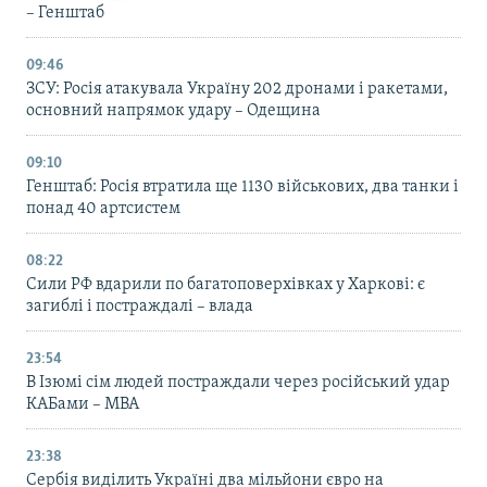
– Генштаб
09:46
ЗСУ: Росія атакувала Україну 202 дронами і ракетами,
основний напрямок удару – Одещина
09:10
Генштаб: Росія втратила ще 1130 військових, два танки і
понад 40 артсистем
08:22
Сили РФ вдарили по багатоповерхівках у Харкові: є
загиблі і постраждалі – влада
23:54
В Ізюмі сім людей постраждали через російський удар
КАБами – МВА
23:38
Сербія виділить Україні два мільйони євро на