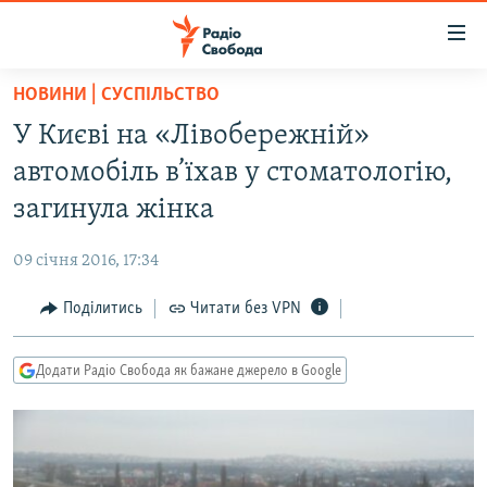
Доступність
посилання
Перейти
НОВИНИ | СУСПІЛЬСТВО
до
РАДІО СВОБОДА – 70 РОКІВ
У Києві на «Лівобережній»
основного
ВСЕ ЗА ДОБУ
матеріалу
автомобіль в’їхав у стоматологію,
СТАТТІ
Перейти
загинула жінка
до
ВІЙНА
ПОЛІТИКА
основної
09 січня 2016, 17:34
РОСІЙСЬКА «ФІЛЬТРАЦІЯ»
ЕКОНОМІКА
навігації
Перейти
Поділитись
Читати без VPN
ДОНБАС.РЕАЛІЇ
СУСПІЛЬСТВО
до
КРИМ.РЕАЛІЇ
КУЛЬТУРА
пошуку
Додати Радіо Свобода як бажане джерело в Google
ТИ ЯК?
СПОРТ
СХЕМИ
УКРАЇНА
КИТАЙ.ВИКЛИКИ
СВІТ