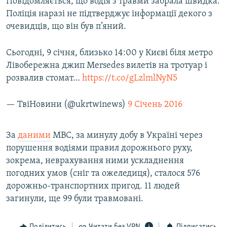
Повідомляється, що водія з травми забрала швидка.
Усі сайти RFE/RL
Поліція наразі не підтверджує інформації декого з
очевидців, що він був п’яний.
Сьогодні, 9 січня, близько 14:00 у Києві біля метро
Лівобережна джип Mersedes вилетів на тротуар і
розвалив стомат…
https://t.co/gLzlmlNyN5
— ТвіНовини (@ukrtwinews)
9 Січень 2016
За
даними
МВС, за минулу добу в Україні через
порушення водіями правил дорожнього руху,
зокрема, неврахування ними ускладнення
погодних умов (сніг та ожеледиця), сталося 576
дорожньо-транспортних пригод. 11 людей
загинули, ще 99 були травмовані.