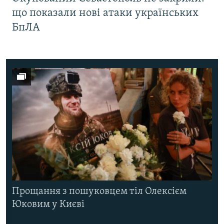
що показали нові атаки українських
БпЛА
Прощання з пошуковцем тіл Олексієм
Юковим у Києві