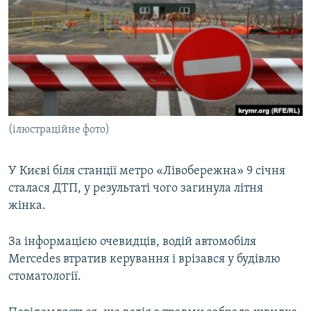
МУЛЬТИМЕДІА
ФОТО
СПЕЦПРОЄКТИ
ПОДКАСТИ
КРИМ РЕАЛІЇ
(ілюстраційне фото)
РУС
УКР
У Києві біля станції метро «Лівобережна» 9 січня
сталася ДТП, у результаті чого загинула літня
КТАТ
жінка.
ДОЛУЧАЙСЯ!
За інформацією очевидців, водій автомобіля
Mercedes втратив керування і врізався у будівлю
стоматології.