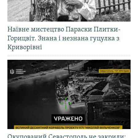
Наївне мистецтво Параски Плитки-
Горицвіт. Знана і незнана гуцулка з
Криворівні
Окупований Севастополь не закрили: