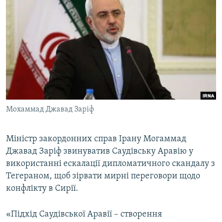
МУЛЬТИМЕДІА
ФОТО
СПЕЦПРОЄКТИ
ПОДКАСТИ
КРИМ РЕАЛІЇ
РУС
Мохаммад Джавад Заріф
УКР
КТАТ
Міністр закордонних справ Ірану Могаммад
Джавад Заріф звинуватив Саудівську Аравію у
використанні ескалації дипломатичного скандалу з
ДОЛУЧАЙСЯ!
Тегераном, щоб зірвати мирні переговори щодо
конфлікту в Сирії.
«Підхід Саудівської Аравії – створення