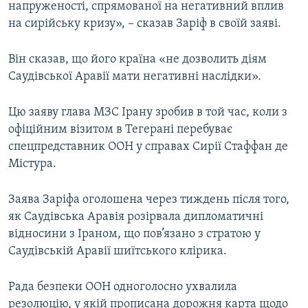
напруженості, спрямованої на негативний вплив
Усі сайти RFE/RL
на сирійську кризу», – сказав Заріф в своїй заяві.
Він сказав, що його країна «не дозволить діям
Саудівської Аравії мати негативні наслідки».
Цю заяву глава МЗС Ірану зробив в той час, коли з
офіційним візитом в Тегерані перебуває
спецпредставник ООН у справах Сирії Стаффан де
Містура.
Заява Заріфа оголошена через тиждень після того,
як Саудівська Аравія розірвала дипломатичні
відносини з Іраном, що пов’язано з стратою у
Саудівській Аравії шиїтського клірика.
Рада безпеки ООН одноголосно ухвалила
резолюцію, у якій прописана дорожня карта щодо