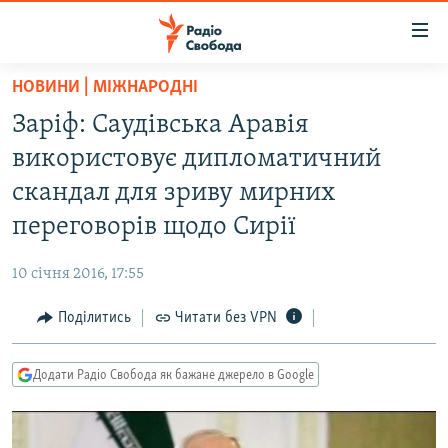
Доступність
посилання
Перейти
НОВИНИ | МІЖНАРОДНІ
до
РАДІО СВОБОДА – 70 РОКІВ
Заріф: Саудівська Аравія
основного
ВСЕ ЗА ДОБУ
матеріалу
використовує дипломатичний
СТАТТІ
Перейти
скандал для зриву мирних
до
ВІЙНА
ПОЛІТИКА
переговорів щодо Сирії
основної
РОСІЙСЬКА «ФІЛЬТРАЦІЯ»
ЕКОНОМІКА
навігації
10 січня 2016, 17:55
Перейти
ДОНБАС.РЕАЛІЇ
СУСПІЛЬСТВО
до
Поділитись
Читати без VPN
КРИМ.РЕАЛІЇ
КУЛЬТУРА
пошуку
ТИ ЯК?
СПОРТ
Додати Радіо Свобода як бажане джерело в Google
СХЕМИ
УКРАЇНА
КИТАЙ.ВИКЛИКИ
СВІТ