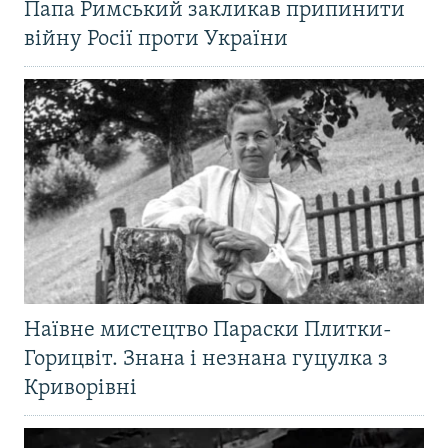
Папа Римський закликав припинити
війну Росії проти України
Наївне мистецтво Параски Плитки-
Горицвіт. Знана і незнана гуцулка з
Криворівні