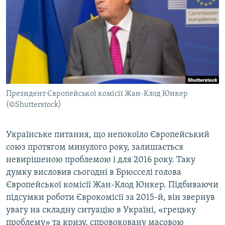
МУЛЬТИМЕДІА
ФОТО
СПЕЦПРОЄКТИ
ПОДКАСТИ
КРИМ РЕАЛІЇ
Президент Європейської комісії Жан-Клод Юнкер
РУС
(©Shutterstock)
УКР
Українське питання, що непокоїло Європейський
КТАТ
союз протягом минулого року, залишається
невирішеною проблемою і для 2016 року. Таку
ДОЛУЧАЙСЯ!
думку висловив сьогодні в Брюсселі голова
Європейської комісії Жан-Клод Юнкер. Підбиваючи
підсумки роботи Єврокомісії за 2015-й, він звернув
увагу на складну ситуацію в Україні, «грецьку
проблему» та кризу, спровоковану масовою