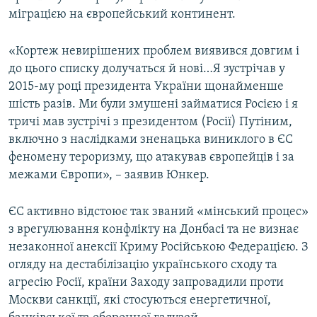
Усі сайти RFE/RL
міграцією на європейський континент.
«Кортеж невирішених проблем виявився довгим і
до цього списку долучаться й нові…Я зустрічав у
2015-му році президента України щонайменше
шість разів. Ми були змушені займатися Росією і я
тричі мав зустрічі з президентом (Росії) Путіним,
включно з наслідками зненацька виниклого в ЄС
феномену тероризму, що атакував європейців і за
межами Європи», – заявив Юнкер.
ЄС активно відстоює так званий «мінський процес»
з врегулювання конфлікту на Донбасі та не визнає
незаконної анексії Криму Російською Федерацією. З
огляду на дестабілізацію українського сходу та
агресію Росії, країни Заходу запровадили проти
Москви санкції, які стосуються енергетичної,