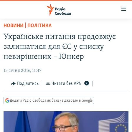
Доступність
посилання
Перейти
НОВИНИ | ПОЛІТИКА
до
РАДІО СВОБОДА – 70 РОКІВ
Українське питання продовжує
основного
ВСЕ ЗА ДОБУ
матеріалу
залишатися для ЄС у списку
СТАТТІ
Перейти
невирішених – Юнкер
до
ВІЙНА
ПОЛІТИКА
основної
15 січня 2016, 11:47
РОСІЙСЬКА «ФІЛЬТРАЦІЯ»
ЕКОНОМІКА
навігації
Перейти
Поділитись
Читати без VPN
ДОНБАС.РЕАЛІЇ
СУСПІЛЬСТВО
до
КРИМ.РЕАЛІЇ
КУЛЬТУРА
пошуку
Додати Радіо Свобода як бажане джерело в Google
ТИ ЯК?
СПОРТ
СХЕМИ
УКРАЇНА
КИТАЙ.ВИКЛИКИ
СВІТ