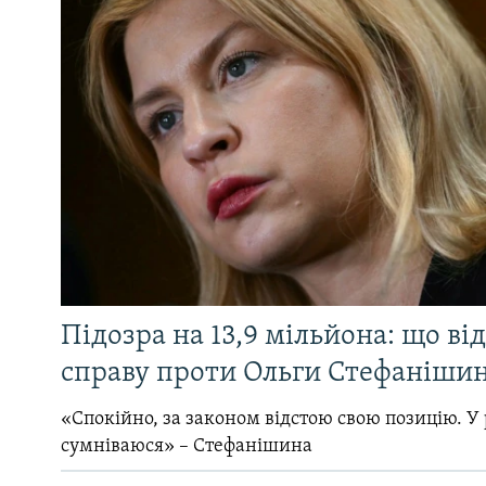
Підозра на 13,9 мільйона: що ві
справу проти Ольги Стефанішин
«Спокійно, за законом відстою свою позицію. У 
сумніваюся» – Стефанішина