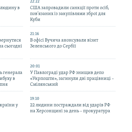
22:22
 людину в
США запровадили санкції проти осіб,
пов’язаних із закупівлями зброї для
Куби
21:16
вернутися
В офісі Вучича анонсували візит
на сьогодні
Зеленського до Сербії
20:01
ь генерала
У Павлограді удар РФ знищив депо
ибуху в
«Укрпошти», загинули дві працівниці –
рпня
Смілянський
19:10
України у
22 людини постраждали від ударів РФ
на Херсонщині за день – прокуратура