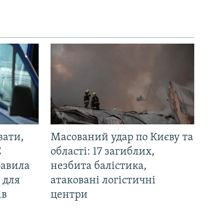
вати,
Масований удар по Києву та
С
області: 17 загиблих,
равила
незбита балістика,
 для
атаковані логістичні
ів
центри