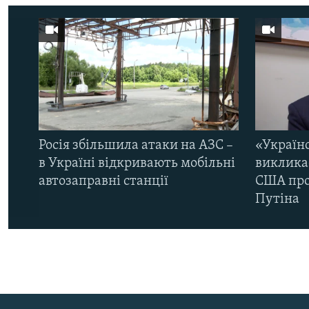
Росія збільшила атаки на АЗС –
«Україн
в Україні відкривають мобільні
виклика
автозаправні станції
США про 
Путіна
КРИМ РЕАЛІЇ
РУС