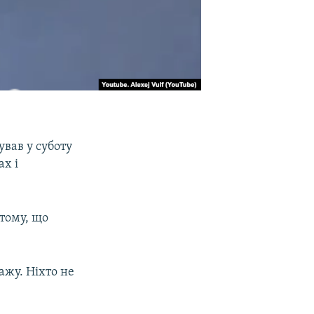
ував у суботу
ах і
 тому, що
ажу. Ніхто не