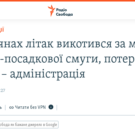
ІЇ
янах літак викотився за 
о-посадкової смуги, поте
 – адміністрація
:27
ь
Читати без VPN
обода як бажане джерело в Google