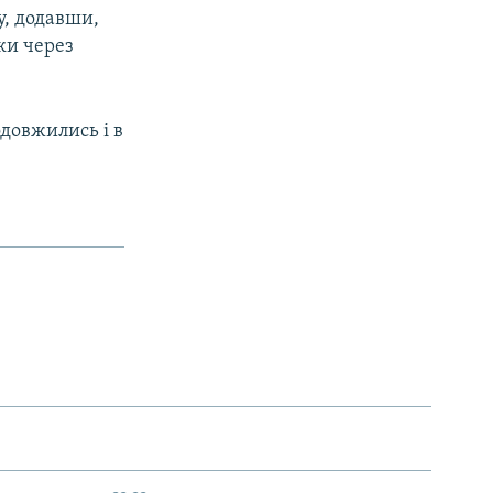
у, додавши,
ки через
одовжились і в