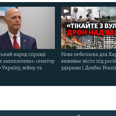
ський народ справді
Нова небезпека для Ха
є захоплення»: сенатор
виживає місто під рос
Україну, війну та
ударами | Донбас Реалі