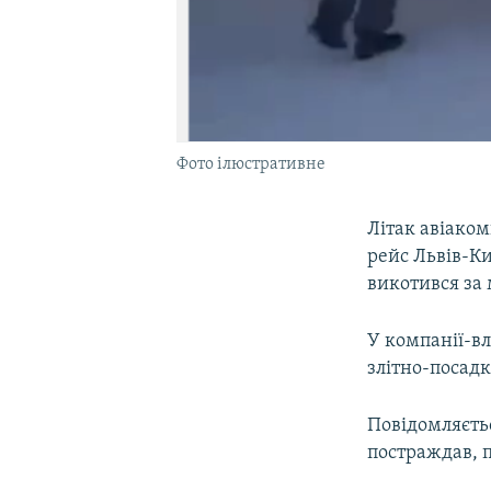
Фото ілюстративне
Літак авіаком
рейс Львів-Ки
викотився за 
У компанії-вл
злітно-посадк
Повідомляєтьс
постраждав, 