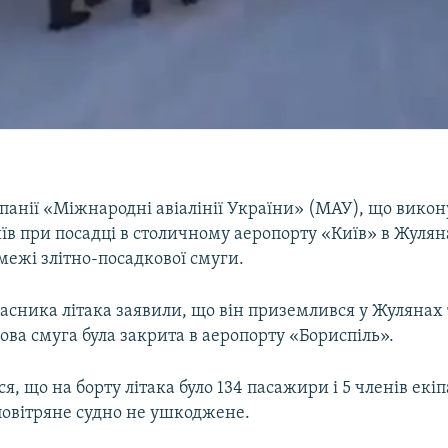
панії «Міжнародні авіалінії України» (МАУ), що викон
їв при посадці в столичному аеропорту «Київ» в Жулян
межі злітно-посадкової смуги.
асника літака заявили, що він приземлився у Жулянах
ова смуга була закрита в аеропорту «Бориспіль».
я, що на борту літака було 134 пасажири і 5 членів екіп
повітряне судно не ушкоджене.