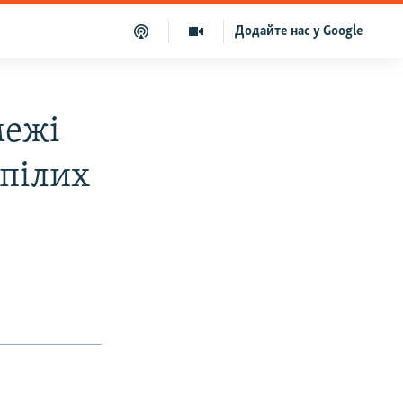
Додайте нас у Google
межі
рпілих