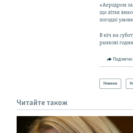
«Аеродром зак
що літак вик
погодні умови
В ніч на субо
ранкові годи
Поділитис
Новини
Н
Читайте також