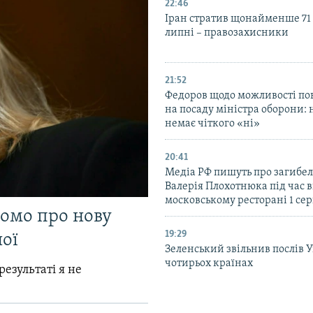
22:46
Іран стратив щонайменше 71
липні – правозахисники
21:52
Федоров щодо можливості по
на посаду міністра оборони: 
немає чіткого «ні»
20:41
Медіа РФ пишуть про загибел
Валерія Плохотнюка під час в
московському ресторані 1 се
домо про нову
19:29
ої
Зеленський звільнив послів 
чотирьох країнах
результаті я не