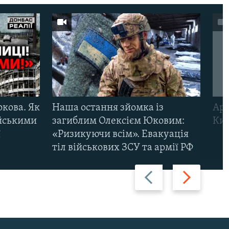
ркова. Як
Наша остання зйомка із
Арм
ійськими
загиблим Олексієм Юковим:
Киї
ї
«Ризикуючи всім». Евакуація
тіл військових ЗСУ та армії РФ
Назад
Вперед