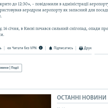
рито до 12:30», – повідомили в адміністрації аеропорт
ористовував аеродром аеропорту як запасний для посад
.
ту, 16 січня, в Києві почався сильний снігопад, опади пр
ни.
ь
Читати без VPN
Підписатись
Друк
овини | Події
ОСТАННІ НОВИНИ