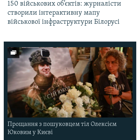
150 військових об’єктів: журналісти
створили інтерактивну мапу
військової інфраструктури Білорусі
Прощання з пошуковцем тіл Олексієм
Юковим у Києві