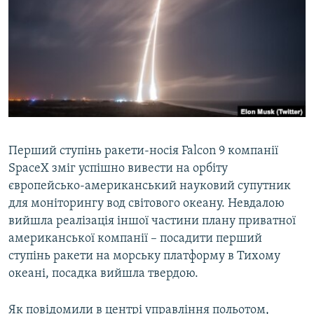
МУЛЬТИМЕДІА
ФОТО
СПЕЦПРОЄКТИ
ПОДКАСТИ
КРИМ РЕАЛІЇ
РУС
Перший ступінь ракети-носія Falcon 9 компанії
SpaceX зміг успішно вивести на орбіту
УКР
європейсько-американський науковий супутник
КТАТ
для моніторингу вод світового океану. Невдалою
вийшла реалізація іншої частини плану приватної
ДОЛУЧАЙСЯ!
американської компанії – посадити перший
ступінь ракети на морську платформу в Тихому
океані, посадка вийшла твердою.
Як повідомили в центрі управління польотом,