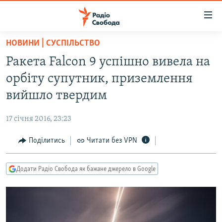
Доступність
посилання
Перейти
НОВИНИ | СУСПІЛЬСТВО
до
РАДІО СВОБОДА – 70 РОКІВ
Ракета Falcon 9 успішно вивела на
основного
ВСЕ ЗА ДОБУ
матеріалу
орбіту супутник, приземлення
СТАТТІ
Перейти
вийшло твердим
до
ВІЙНА
ПОЛІТИКА
основної
17 січня 2016, 23:23
РОСІЙСЬКА «ФІЛЬТРАЦІЯ»
ЕКОНОМІКА
навігації
Перейти
Поділитись
Читати без VPN
ДОНБАС.РЕАЛІЇ
СУСПІЛЬСТВО
до
КРИМ.РЕАЛІЇ
КУЛЬТУРА
пошуку
Додати Радіо Свобода як бажане джерело в Google
ТИ ЯК?
СПОРТ
СХЕМИ
УКРАЇНА
КИТАЙ.ВИКЛИКИ
СВІТ