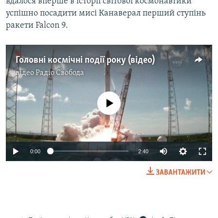
вдалося вперше в історії світової космонавтики
успішно посадити мисі Канаверал перший ступінь
ракети Falcon 9.
Головні космічні події року (відео)
відео
Радіо Свобода
No media source currently available
0:00
2:40
ЗАВАНТАЖИТИ