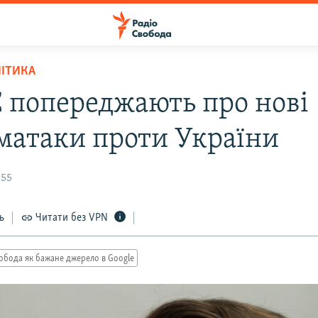
ЛІТИКА
 попереджають про нові
матаки проти України
:55
ь
Читати без VPN
обода як бажане джерело в Google