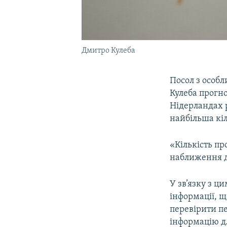
Дмитро Кулеба
Посол з особ
Кулеба прогно
Нідерландах 
найбільша кі
«Кількість пр
наближення д
У зв’язку з ц
інформації, щ
перевірити пе
інформацію д