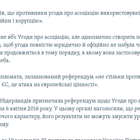
вів, що противники угоди про асоціацію використовува
ійни і корупцію».
е вб’є Угоди про асоціацію, але однозначно створить п
 щоб угода повністю юридично й офіційно не набула ч
ня продовжиться в тому порядку, в якому вона застосову
еба.
ипломата, запланований референдум «не стільки проти
 ЄС, це атака на європейські цінності».
 Нідерландів призначила референдум щодо Угоди про 
на 6 квітня 2016 року. У цьому органі наголосили, що 
ючого характеру, його результати не можуть змусити у
оду.