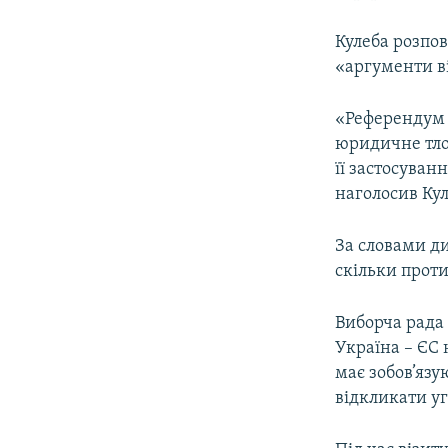
Кулеба розпо
«аргументи в
«Референдум н
юридичне тло,
її застосуван
наголосив Кул
За словами д
скільки проти
Виборча рада
Україна – ЄС 
має зобов’язу
відкликати уг