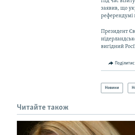
Під час візи
заявив, що у
референдумі щ
Президент Єв
нідерландськ
вигідний Росі
Поділитис
Новини
Н
Читайте також