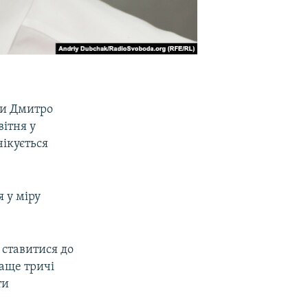
ни Дмитро
вітня у
ікується
 у міру
 ставитися до
раще тричі
ти