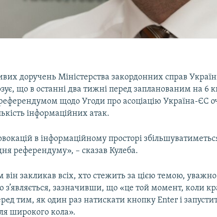
ливих доручень Міністерства закордонних справ Украї
зує, що в останні два тижні перед запланованим на 6 к
референдумом щодо Угоди про асоціацію Україна-ЄС оч
лькість інформаційних атак.
овокацій в інформаційному просторі збільшуватиметься
ня референдуму», – сказав Кулеба.
им він закликав всіх, хто стежить за цією темою, уважно
о з’являється, зазначивши, що «це той момент, коли к
ред тим, як один раз натискати кнопку Enter і запусти
ля широкого кола».