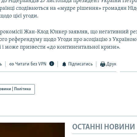
ту до Нідерландів 27 листопада президент України Пет
країнці сподіваються на «мудре рішення» громадян Нід
одо цієї угоди.
рокомісії Жан-Клод Юнкер заявляв, що негативний ре
ого референдуму щодо Угоди про асоціацію з Україною
ї і може призвести «до континентальної кризи».
ь
Читати без VPN
Підписатись
Друк
овини | Політика
ОСТАННІ НОВИНИ