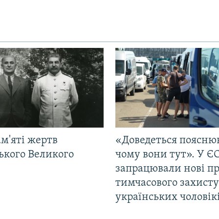
м'яті жертв
«Доведеться поясню
ького Великого
чому вони тут». У Є
запрацювали нові п
тимчасового захисту
українських чоловік