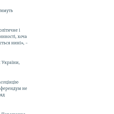
тимуть
олітичне і
инності, хоча
ється нині», –
 України,
асоціацію
референдум не
ряд