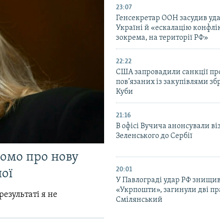
23:07
Генсекретар ООН засудив уда
Україні й «ескалацію конфлік
зокрема, на території РФ»
22:22
США запровадили санкції про
пов’язаних із закупівлями зб
Куби
21:16
В офісі Вучича анонсували ві
Зеленського до Сербії
домо про нову
20:01
ої
У Павлограді удар РФ знищив
«Укрпошти», загинули дві пр
результаті я не
Смілянський