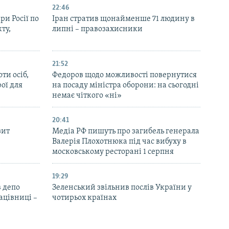
22:46
ри Росії по
Іран стратив щонайменше 71 людину в
ту,
липні – правозахисники
21:52
ти осіб,
Федоров щодо можливості повернутися
рої для
на посаду міністра оборони: на сьогодні
немає чіткого «ні»
20:41
зит
Медіа РФ пишуть про загибель генерала
Валерія Плохотнюка під час вибуху в
московському ресторані 1 серпня
19:29
 депо
Зеленський звільнив послів України у
ацівниці –
чотирьох країнах