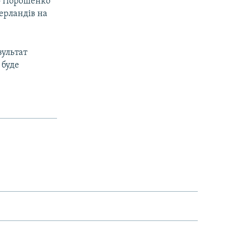
ро Порошенко
ерландів на
зультат
 буде