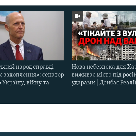
ський народ справді
Нова небезпека для Ха
є захоплення»: сенатор
виживає місто під рос
Україну, війну та
ударами | Донбас Реалі