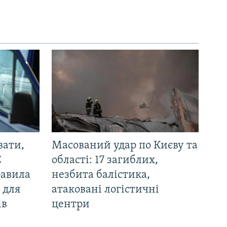
вати,
Масований удар по Києву та
С
області: 17 загиблих,
равила
незбита балістика,
 для
атаковані логістичні
ів
центри