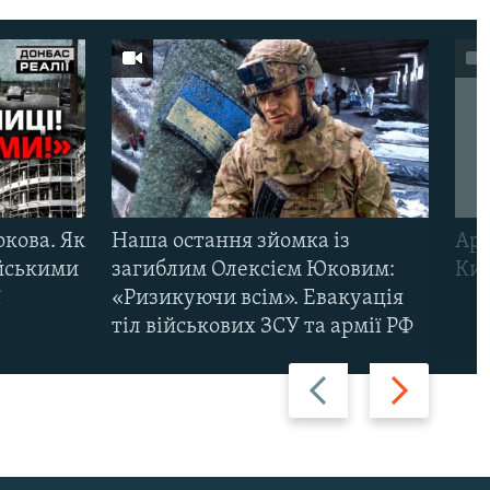
ркова. Як
Наша остання зйомка із
Арм
ійськими
загиблим Олексієм Юковим:
Киї
ї
«Ризикуючи всім». Евакуація
тіл військових ЗСУ та армії РФ
Назад
Вперед