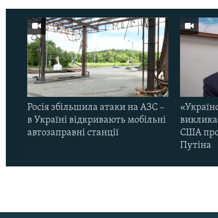
Росія збільшила атаки на АЗС –
«Україн
в Україні відкривають мобільні
виклика
автозаправні станції
США про 
Путіна
КРИМ РЕАЛІЇ
РУС