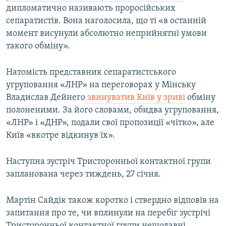
дипломатично називають проросійських
сепаратистів. Вона наголосила, що ті «в останній
момент висунули абсолютно неприйнятні умови
такого обміну».
Натомість представник сепаратистського
угруповання «ЛНР» на переговорах у Мінську
Владислав Дейнего
звинуватив Київ у зриві
обміну
полоненими. За його словами, обидва угруповання,
«ЛНР» і «ДНР», подали свої пропозиції «чітко», але
Київ «вкотре відкинув їх».
Наступна зустріч Тристоронньої контактної групи
запланована через тиждень, 27 січня.
Мартін Сайдік також коротко і ствердно відповів на
запитання про те, чи вплинули на перебіг зустрічі
Тристоронньої контактної групи нещодавні