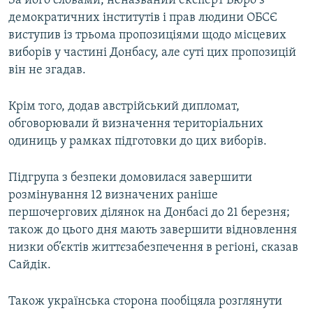
За його словами, неназваний експерт Бюро з
Усі сайти RFE/RL
демократичних інститутів і прав людини ОБСЄ
виступив із трьома пропозиціями щодо місцевих
виборів у частині Донбасу, але суті цих пропозицій
він не згадав.
Крім того, додав австрійський дипломат,
обговорювали й визначення територіальних
одиниць у рамках підготовки до цих виборів.
Підгрупа з безпеки домовилася завершити
розмінування 12 визначених раніше
першочергових ділянок на Донбасі до 21 березня;
також до цього дня мають завершити відновлення
низки об’єктів життєзабезпечення в регіоні, сказав
Сайдік.
Також українська сторона пообіцяла розглянути