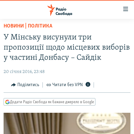
Доступність
посилання
Перейти
НОВИНИ | ПОЛІТИКА
до
РАДІО СВОБОДА – 70 РОКІВ
У Мінську висунули три
основного
ВСЕ ЗА ДОБУ
матеріалу
пропозиції щодо місцевих виборів
СТАТТІ
Перейти
у частині Донбасу – Сайдік
до
ВІЙНА
ПОЛІТИКА
основної
20 січня 2016, 23:48
РОСІЙСЬКА «ФІЛЬТРАЦІЯ»
ЕКОНОМІКА
навігації
Перейти
Поділитись
Читати без VPN
ДОНБАС.РЕАЛІЇ
СУСПІЛЬСТВО
до
КРИМ.РЕАЛІЇ
КУЛЬТУРА
пошуку
Додати Радіо Свобода як бажане джерело в Google
ТИ ЯК?
СПОРТ
СХЕМИ
УКРАЇНА
КИТАЙ.ВИКЛИКИ
СВІТ