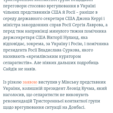
переговори стосовно врегулювання в Україні
чільних представників США й Росії – раніше в
середу державного секретаря США Джона Керрі і
міністра закордонних справ Росії Сергія Лаврова, а
перед тим наприкінці минулого тижня помічника
держсекретаря США Вікторії Нуланд, яка
відповідає, зокрема, за Україну і Росію, і помічника
президента Росії Владислава Суркова, якого
називають «кремлівським куратором
сепаратистів». Але ніяких дальших подробиць
Сайдік не навів.
Із різкою
заявою
виступив у Мінську представник
України, колишній президент Леонід Кучма, який
наголосив, що сепаратисти не виконують
рекомендацій Тристоронньої контактної групи
щодо врегулювання ситуації на Донбасі.