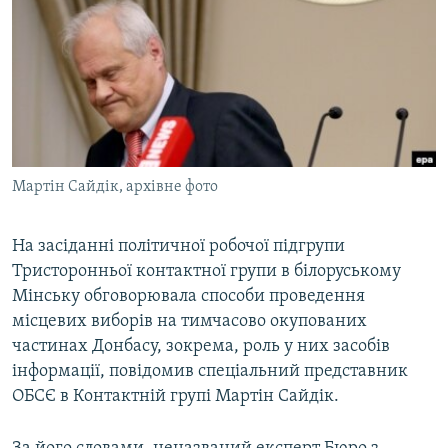
МУЛЬТИМЕДІА
ФОТО
СПЕЦПРОЄКТИ
ПОДКАСТИ
КРИМ РЕАЛІЇ
Мартін Сайдік, архівне фото
РУС
УКР
На засіданні політичної робочої підгрупи
Тристоронньої контактної групи в білоруському
КТАТ
Мінську обговорювала способи проведення
місцевих виборів на тимчасово окупованих
ДОЛУЧАЙСЯ!
частинах Донбасу, зокрема, роль у них засобів
інформації, повідомив спеціальний представник
ОБСЄ в Контактній групі Мартін Сайдік.