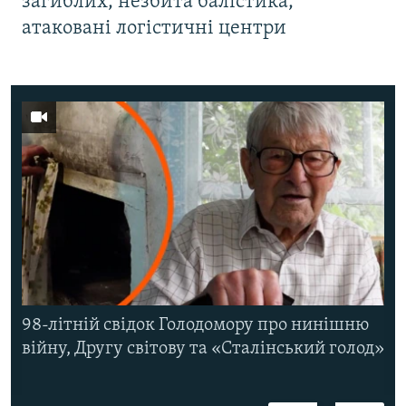
загиблих, незбита балістика,
атаковані логістичні центри
98-літній свідок Голодомору про нинішню
війну, Другу світову та «Сталінський голод»