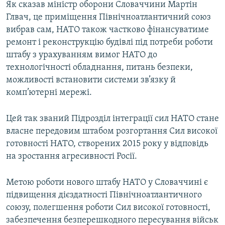
Як сказав міністр оборони Словаччини Мартін
Усі сайти RFE/RL
Глвач, це приміщення Північноатлантичний союз
вибрав сам, НАТО також частково фінансуватиме
ремонт і реконструкцію будівлі під потреби роботи
штабу з урахуванням вимог НАТО до
технологічності обладнання, питань безпеки,
можливості встановити системи зв’язку й
комп’ютерні мережі.
Цей так званий Підрозділ інтеграції сил НАТО стане
власне передовим штабом розгортання Сил високої
готовності НАТО, створених 2015 року у відповідь
на зростання агресивності Росії.
Метою роботи нового штабу НАТО у Словаччині є
підвищення дієздатності Північноатлантичного
союзу, полегшення роботи Сил високої готовності,
забезпечення безперешкодного пересування військ