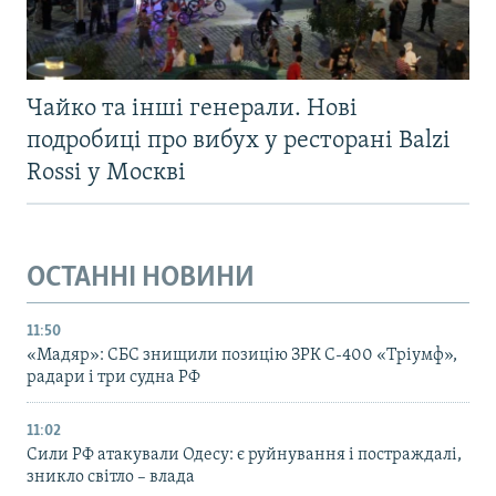
Чайко та інші генерали. Нові
подробиці про вибух у ресторані Balzi
Rossi у Москві
ОСТАННІ НОВИНИ
11:50
«Мадяр»: СБС знищили позицію ЗРК С-400 «Тріумф»,
радари і три судна РФ
11:02
Сили РФ атакували Одесу: є руйнування і постраждалі,
зникло світло – влада