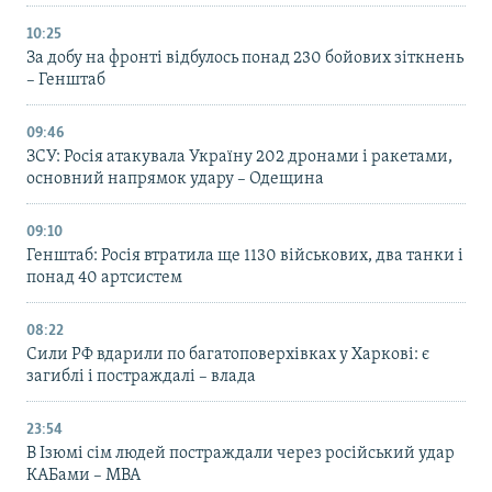
10:25
За добу на фронті відбулось понад 230 бойових зіткнень
– Генштаб
09:46
ЗСУ: Росія атакувала Україну 202 дронами і ракетами,
основний напрямок удару – Одещина
09:10
Генштаб: Росія втратила ще 1130 військових, два танки і
понад 40 артсистем
08:22
Сили РФ вдарили по багатоповерхівках у Харкові: є
загиблі і постраждалі – влада
23:54
В Ізюмі сім людей постраждали через російський удар
КАБами – МВА