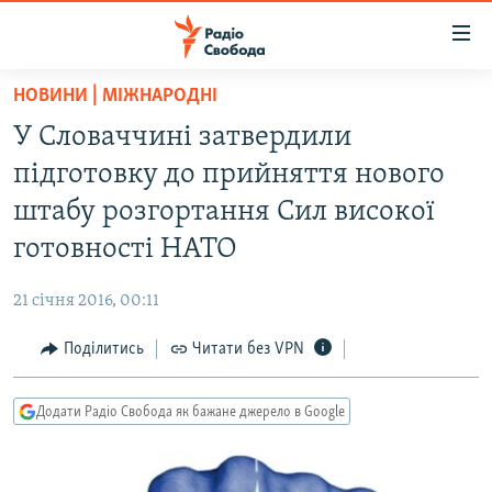
Доступність
посилання
Перейти
НОВИНИ | МІЖНАРОДНІ
до
РАДІО СВОБОДА – 70 РОКІВ
У Словаччині затвердили
основного
ВСЕ ЗА ДОБУ
матеріалу
підготовку до прийняття нового
СТАТТІ
Перейти
штабу розгортання Сил високої
до
ВІЙНА
ПОЛІТИКА
готовності НАТО
основної
РОСІЙСЬКА «ФІЛЬТРАЦІЯ»
ЕКОНОМІКА
навігації
21 січня 2016, 00:11
Перейти
ДОНБАС.РЕАЛІЇ
СУСПІЛЬСТВО
до
Поділитись
Читати без VPN
КРИМ.РЕАЛІЇ
КУЛЬТУРА
пошуку
ТИ ЯК?
СПОРТ
Додати Радіо Свобода як бажане джерело в Google
СХЕМИ
УКРАЇНА
КИТАЙ.ВИКЛИКИ
СВІТ