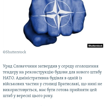
МУЛЬТИМЕДІА
ФОТО
СПЕЦПРОЄКТИ
ПОДКАСТИ
КРИМ РЕАЛІЇ
РУС
©Shutterstock
УКР
КТАТ
Уряд Словаччини затвердив у середу оголошення
тендеру на реконструкцію будови для нового штабу
НАТО. Адміністративна будівля в одній із
ДОЛУЧАЙСЯ!
військових частин у столиці Братиславі, що нині не
використовується, має бути готова прийняти цей
штаб у вересні цього року.