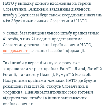
НАТО у випадку їхнього входження на терени
Словаччини. Важливим завданням діяльності
штабу у Братиславі буде також координація навчань
між Збройними силами Словаччини і НАТО.
У складі багатонаціонального штабу працюватиме
41 особа, з них 21 людина представлятиме
Словаччину, решта – інші країни-члени НАТО,
повідомляють
словацькі засоби інформації.
Такі штаби у вересні минулого року вже
запрацювали у трьох країнах Балтії – Литві, Латвії й
Естонії, – а також у Польщі, Румунії й Болгарії.
Наступними країнами-членами НАТО, де будуть
розміщені такі штаби, стануть Словаччина й
Угорщина. Північноатлантичний союз готовий
відкрити такі штаби і в інших зацікавлених
країнах-членах.