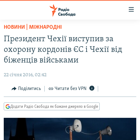
Доступність
посилання
Перейти
НОВИНИ | МІЖНАРОДНІ
до
РАДІО СВОБОДА – 70 РОКІВ
Президент Чехії виступив за
основного
ВСЕ ЗА ДОБУ
матеріалу
охорону кордонів ЄС і Чехії від
СТАТТІ
Перейти
біженців військами
до
ВІЙНА
ПОЛІТИКА
основної
22 січня 2016, 02:42
РОСІЙСЬКА «ФІЛЬТРАЦІЯ»
ЕКОНОМІКА
навігації
Перейти
Поділитись
Читати без VPN
ДОНБАС.РЕАЛІЇ
СУСПІЛЬСТВО
до
КРИМ.РЕАЛІЇ
КУЛЬТУРА
пошуку
Додати Радіо Свобода як бажане джерело в Google
ТИ ЯК?
СПОРТ
СХЕМИ
УКРАЇНА
КИТАЙ.ВИКЛИКИ
СВІТ