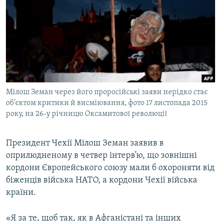
МУЛЬТИМЕДІА
ФОТО
СПЕЦПРОЄКТИ
ПОДКАСТИ
КРИМ РЕАЛІЇ
Мілош Земан через його проросійські заяви нерідко стає
РУС
об’єктом критики й висміювання, фото 17 листопада 2015
року, на 26-у річницю Оксамитової революції
УКР
КТАТ
Президент Чехії Мілош Земан заявив в
оприлюдненому в четвер інтерв’ю, що зовнішні
ДОЛУЧАЙСЯ!
кордони Європейського союзу мали б охороняти від
біженців війська НАТО, а кордони Чехії війська
країни.
«Я за те, щоб так, як в Афганістані та інших