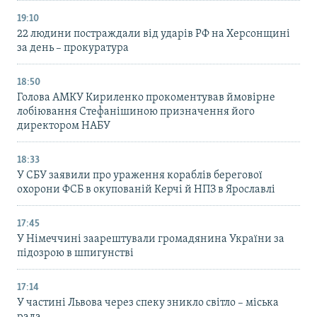
19:10
22 людини постраждали від ударів РФ на Херсонщині
за день – прокуратура
18:50
Голова АМКУ Кириленко прокоментував ймовірне
лобіювання Стефанішиною призначення його
директором НАБУ
18:33
У СБУ заявили про ураження кораблів берегової
охорони ФСБ в окупованій Керчі й НПЗ в Ярославлі
17:45
У Німеччині заарештували громадянина України за
підозрою в шпигунстві
17:14
У частині Львова через спеку зникло світло – міська