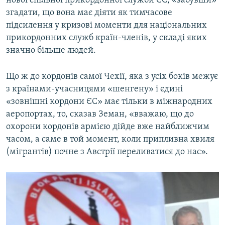
нової спільної прикордонної служби ЄС, «забувши»
згадати, що вона має діяти як тимчасове
підсилення у кризові моменти для національних
прикордонних служб країн-членів, у складі яких
значно більше людей.
Що ж до кордонів самої Чехії, яка з усіх боків межує
з країнами-учасницями «шенгену» і єдині
«зовнішні кордони ЄС» має тільки в міжнародних
аеропортах, то, сказав Земан, «вважаю, що до
охорони кордонів армією дійде вже найближчим
часом, а саме в той момент, коли припливна хвиля
(мігрантів) почне з Австрії переливатися до нас».