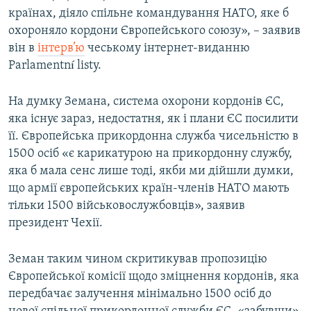
країнах, діяло спільне командування НАТО, яке б
Усі сайти RFE/RL
охороняло кордони Європейського союзу», – заявив
він в
інтерв’ю
чеському інтернет-виданню
Parlamentní listy.
На думку Земана, система охорони кордонів ЄС,
яка існує зараз, недостатня, як і плани ЄС посилити
її. Європейська прикордонна служба чисельністю в
1500 осіб «є карикатурою на прикордонну службу,
яка б мала сенс лише тоді, якби ми дійшли думки,
що армії європейських країн-членів НАТО мають
тільки 1500 військовослужбовців», заявив
президент Чехії.
Земан таким чином скритикував пропозицію
Європейської комісії щодо зміцнення кордонів, яка
передбачає залучення мінімально 1500 осіб до