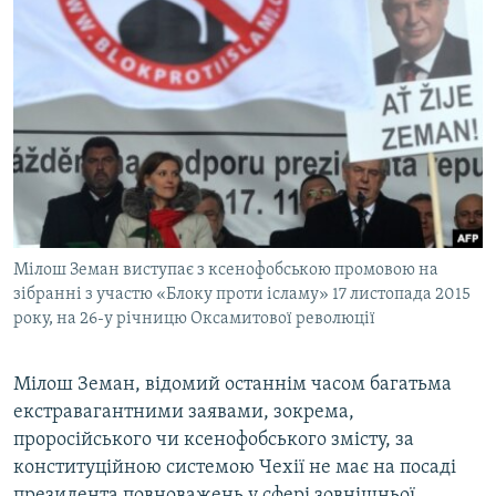
Мілош Земан виступає з ксенофобською промовою на
зібранні з участю «Блоку проти ісламу» 17 листопада 2015
року, на 26-у річницю Оксамитової революції
Мілош Земан, відомий останнім часом багатьма
екстравагантними заявами, зокрема,
проросійського чи ксенофобського змісту, за
конституційною системою Чехії не має на посаді
президента повноважень у сфері зовнішньої