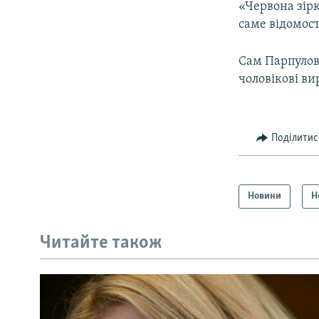
«Червона зірк
саме відомост
Сам Парпулов
чоловікові в
Поділитис
Новини
Н
Читайте також