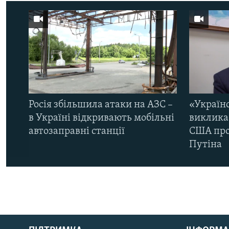
Росія збільшила атаки на АЗС –
«Україн
в Україні відкривають мобільні
виклика
автозаправні станції
США про 
Путіна
КРИМ РЕАЛІЇ
РУС