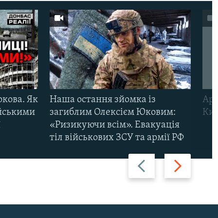
ркова. Як
Наша остання зйомка із
Арм
ійськими
загиблим Олексієм Юковим:
Киї
ї
«Ризикуючи всім». Евакуація
тіл військових ЗСУ та армії РФ
Назад
Вперед