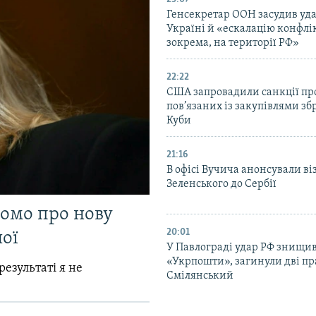
Генсекретар ООН засудив уда
Україні й «ескалацію конфлік
зокрема, на території РФ»
22:22
США запровадили санкції про
пов’язаних із закупівлями зб
Куби
21:16
В офісі Вучича анонсували ві
Зеленського до Сербії
домо про нову
20:01
ої
У Павлограді удар РФ знищив
«Укрпошти», загинули дві пр
результаті я не
Смілянський