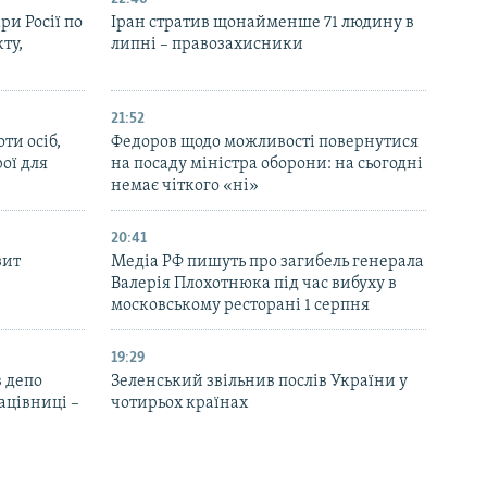
ри Росії по
Іран стратив щонайменше 71 людину в
ту,
липні – правозахисники
21:52
ти осіб,
Федоров щодо можливості повернутися
рої для
на посаду міністра оборони: на сьогодні
немає чіткого «ні»
20:41
зит
Медіа РФ пишуть про загибель генерала
Валерія Плохотнюка під час вибуху в
московському ресторані 1 серпня
19:29
 депо
Зеленський звільнив послів України у
ацівниці –
чотирьох країнах