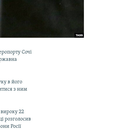
аеропорту Сочі
ержавна
ку в його
итися з ним
 вироку 22
ці розголосив
они Росії