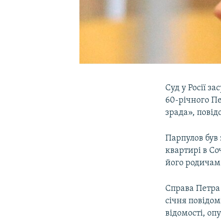
Суд у Росії з
60-річного П
зрада», повід
Парпулов був 
квартирі в Со
його родичам
Справа Петра
січня повідом
відомості, оп