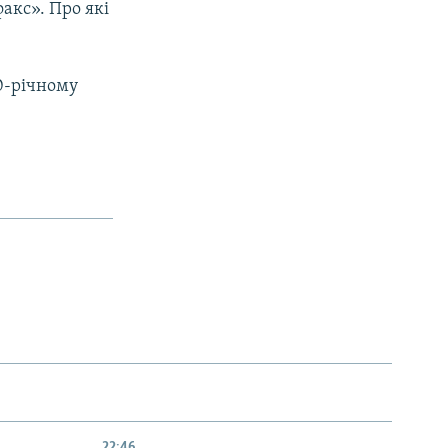
факс». Про які
0-річному
22:46