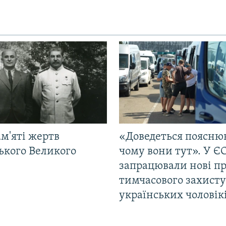
м'яті жертв
«Доведеться поясню
ького Великого
чому вони тут». У Є
запрацювали нові п
тимчасового захисту
українських чоловік