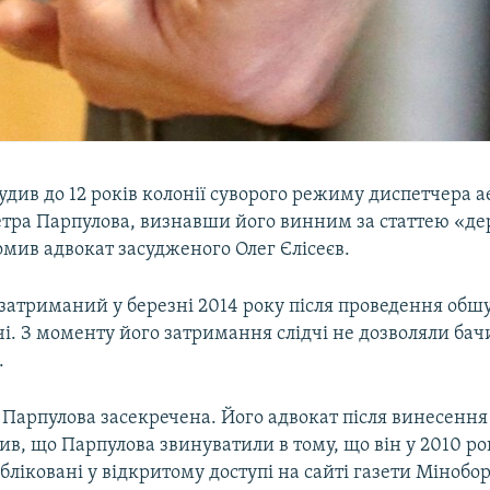
асудив до 12 років колонії суворого режиму диспетчера 
етра Парпулова, визнавши його винним за статтею «д
омив адвокат засудженого Олег Єлісеєв.
затриманий у березні 2014 року після проведення обшу
чі. З моменту його затримання слідчі не дозволяли бач
.
 Парпулова засекречена. Його адвокат після винесення
ив, що Парпулова звинуватили в тому, що він у 2010 ро
убліковані у відкритому доступі на сайті газети Мінобор