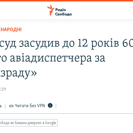
ЖНАРОДНІ
 суд засудив до 12 років 6
о авіадиспетчера за
зраду»
6:29
ь
Читати без VPN
обода як бажане джерело в Google