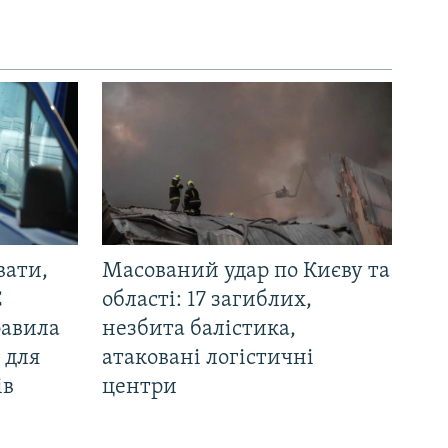
вати,
Масований удар по Києву та
С
області: 17 загиблих,
равила
незбита балістика,
 для
атаковані логістичні
ів
центри