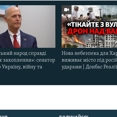
ський народ справді
Нова небезпека для Ха
є захоплення»: сенатор
виживає місто під рос
Україну, війну та
ударами | Донбас Реалі