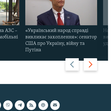
на АЗС –
«Український народ справді
Нов
мобільні
викликає захоплення»: сенатор
виж
США про Україну, війну та
уда
Путіна
Назад
Вперед