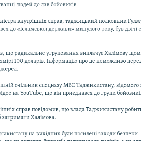
уванні людей до лав бойовиків.
іністра внутрішніх справ, таджицький полковник Гулм
ся до «Ісламської держави» минулого року, був двічі 
ив, що радикальне угруповання виплачує Халімову щом
змірі 100 доларів. Інформацію про це неможливо перев
джерел.
ишній очільник спецназу МВС Таджикистану, відомого
відео на YouTube, що він приєднався до групи бойовикі
рішніх справ повідомив, що влада Таджикистану робить
 затримати Халімова.
жикистану на вихідних були посилені заходи безпеки.