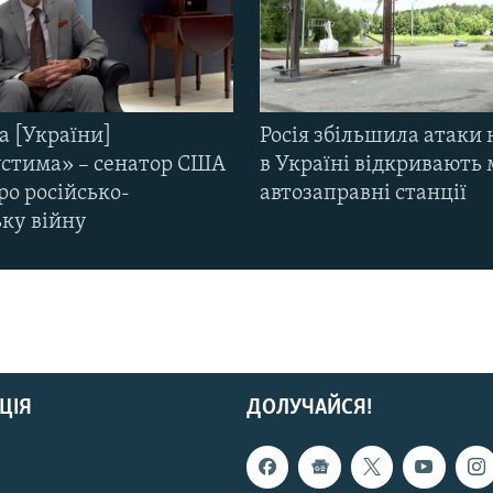
а [України]
Росія збільшила атаки 
стима» – сенатор США
в Україні відкривають 
ро російсько-
автозаправні станції
ьку війну
ЦІЯ
ДОЛУЧАЙСЯ!