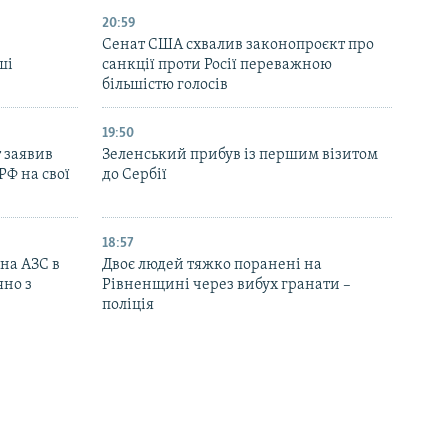
20:59
Cенат США схвалив законопроєкт про
ші
санкції проти Росії переважною
більшістю голосів
19:50
 заявив
Зеленський прибув із першим візитом
РФ на свої
до Сербії
18:57
 на АЗС в
Двоє людей тяжко поранені на
яно з
Рівненщині через вибух гранати –
поліція