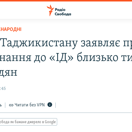
ЖНАРОДНІ
 Таджикистану заявляє п
нання до «ІД» близько т
дян
3:45
ь
Читати без VPN
обода як бажане джерело в Google