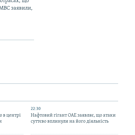
тотрасах, що
 МВС заявили,
22:30
ю в центрі
Нафтовий гігант ОАЕ заявляє, що атаки
и
суттєво вплинули на його діяльність