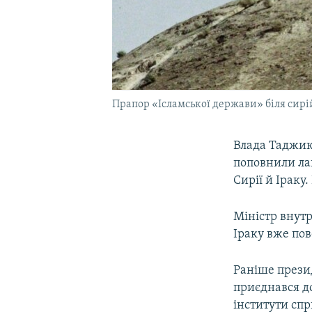
Прапор «Ісламської держави» біля сирі
Влада Таджики
поповнили ла
Сирії й Іраку
Міністр внут
Іраку вже пов
Раніше прези
приєднався до 
інститути сп