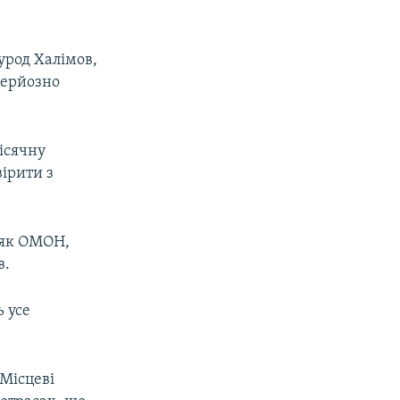
урод Халімов,
серйозно
ісячну
ірити з
 як ОМОН,
в.
 усе
 Місцеві