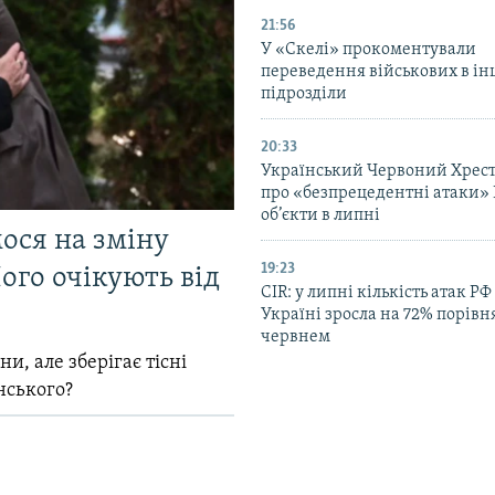
21:56
У «Скелі» прокоментували
переведення військових в ін
підрозділи
20:33
Український Червоний Хрест
про «безпрецедентні атаки» 
об’єкти в липні
мося на зміну
19:23
ого очікують від
CIR: у липні кількість атак РФ
Україні зросла на 72% порівн
червнем
и, але зберігає тісні
нського?