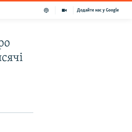
Додайте нас у Google
ро
исячі