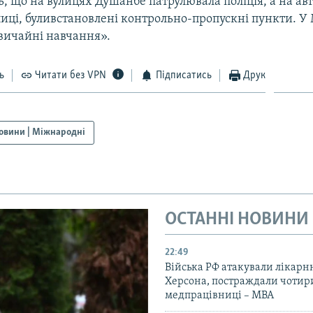
, що на вулицях Душанбе патрулювала поліція, а на ав
лиці, буливстановлені контрольно-пропускні пункти. У
звичайні навчання».
ь
Читати без VPN
Підписатись
Друк
овини | Міжнародні
ОСТАННІ НОВИНИ
22:49
Війська РФ атакували лікарн
Херсона, постраждали чотир
медпрацівниці – МВА