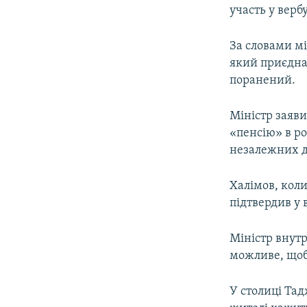
участь у верб
За словами м
який приєднав
поранений.
Міністр заяв
«пенсію» в ро
незалежних 
Халімов, кол
підтвердив у 
Міністр внут
можливе, щоб
У столиці Тад