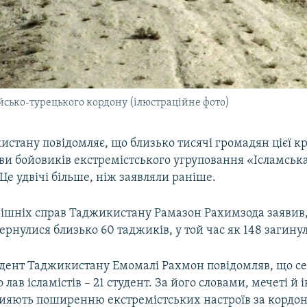
йсько-турецького кордону (ілюстраційне фото)
стану повідомляє, що близько тисячі громадян цієї к
ви бойовиків екстремістського угруповання «Ісламськ
. Це удвічі більше, ніж заявляли раніше.
рішніх справ Таджикистану Рамазон Рахимзода заявив, 
ернулися близько 60 таджиків, у той час як 148 загину
дент Таджикистану Емомалі Рахмон повідомляв, що сер
лав ісламістів – 21 студент. За його словами, мечеті й і
рияють поширенню екстремістських настроїв за кордон