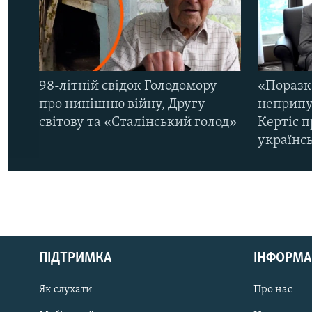
98-літній свідок Голодомору
«Поразк
про нинішню війну, Другу
неприпу
світову та «Сталінський голод»
Кертіс п
українс
КРИМ РЕАЛІЇ
РУС
ПІДТРИМКА
ІНФОРМА
УКР
КТАТ
Як слухати
Про нас