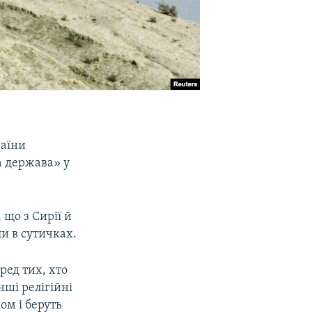
раїни
а держава» у
що з Сирії й
ли в сутичках.
ед тих, хто
нші релігійні
ом і беруть