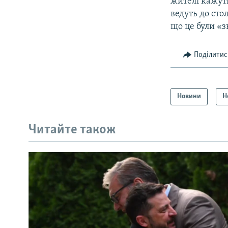
жителі кажуть
ведуть до сто
що це були «
Поділитис
Новини
Н
Читайте також