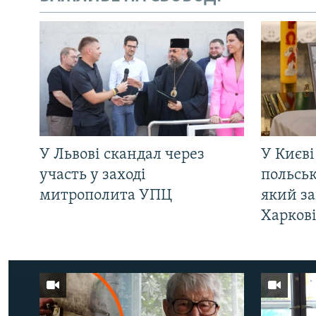
У Львові скандал через
У Києві
участь у заході
польсь
митрополита УПЦ
який за
Харков