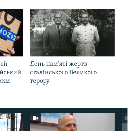
сії
День пам'яті жертв
ійський
сталінського Великого
Крим
терору