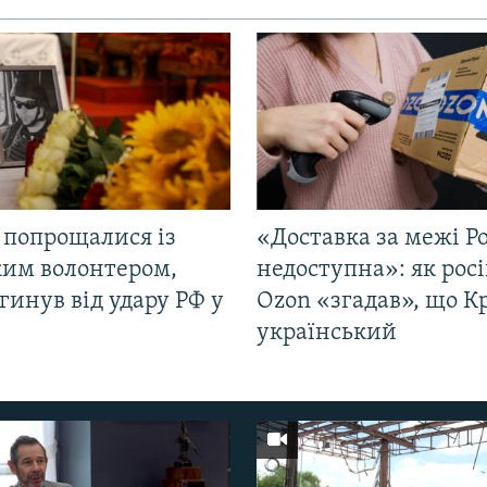
 попрощалися із
«Доставка за межі Ро
ким волонтером,
недоступна»: як рос
гинув від удару РФ у
Ozon «згадав», що 
і
український