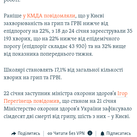
роботі.
Усі сайти RFE/RL
Раніше
у КМДА повідомляли
, що у Києві
захворюваність на грип та ГРВІ нижче від
епідпорогу на 22%, з 18 до 24 січня зареєстрували 35
193 хворих, що на 22% нижче від епідемічного
порогу (епідпоріг складає 43 930) та на 32% вище
від показника попереднього тижня.
Школярі становлять 17,1% від загальної кількості
хворих на грип та ГРВІ.
22 січня заступник міністра охорони здоров’я
Ігор
Перегінець повідомив
, що станом на 21 січня
Міністерство охорони здоров’я України зафіксувало
сімдесят дві смерті від грипу, шість з них – у Києві.
Поділитись
Читати без VPN
Підписатись