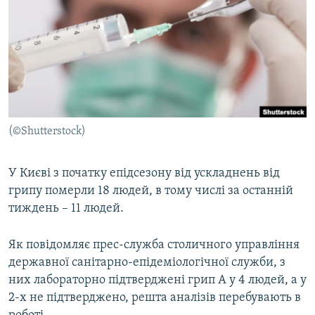
МУЛЬТИМЕДІА
ФОТО
СПЕЦПРОЄКТИ
ПОДКАСТИ
КРИМ РЕАЛІЇ
(©Shutterstock)
РУС
УКР
У Києві з початку епідсезону від ускладнень від
грипу померли 18 людей, в тому числі за останній
КТАТ
тиждень – 11 людей.
ДОЛУЧАЙСЯ!
Як повідомляє прес-служба столичного управління
державної санітарно-епідеміологічної служби, з
них лабораторно підтверджені грип А у 4 людей, а у
2-х не підтверджено, решта аналізів перебувають в