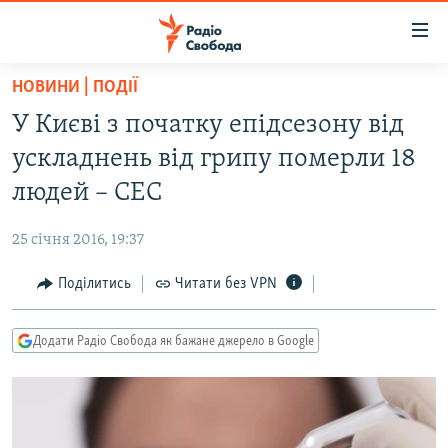
Доступність
посилання
Перейти
НОВИНИ | ПОДІЇ
до
РАДІО СВОБОДА – 70 РОКІВ
У Києві з початку епідсезону від
основного
ВСЕ ЗА ДОБУ
матеріалу
ускладнень від грипу померли 18
СТАТТІ
Перейти
людей – СЕС
до
ВІЙНА
ПОЛІТИКА
основної
25 січня 2016, 19:37
РОСІЙСЬКА «ФІЛЬТРАЦІЯ»
ЕКОНОМІКА
навігації
Перейти
Поділитись
Читати без VPN
ДОНБАС.РЕАЛІЇ
СУСПІЛЬСТВО
до
КРИМ.РЕАЛІЇ
КУЛЬТУРА
пошуку
Додати Радіо Свобода як бажане джерело в Google
ТИ ЯК?
СПОРТ
СХЕМИ
УКРАЇНА
КИТАЙ.ВИКЛИКИ
СВІТ