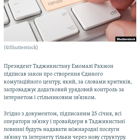
МУЛЬТИМЕДІА
ФОТО
СПЕЦПРОЄКТИ
ПОДКАСТИ
(©Shutterstock)
КРИМ РЕАЛІЇ
РУС
Президент Таджикистану Емомалі Рахмон
підписав закон про створення Єдиного
УКР
комутаційного центру, який, за словами критиків,
КТАТ
запроваджує додатковий урядовий контроль за
інтернетом і стільниковим зв’язком.
ДОЛУЧАЙСЯ!
Згідно з документом, підписаним 25 січня, всі
оператори зв’язку і провайдери в Таджикистані
повинні будуть надавати міжнародні послуги
зв’язку та інтернету тільки через нову структуру.