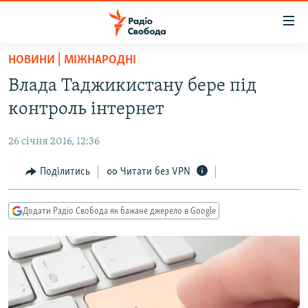
Доступність
посилання
Перейти
НОВИНИ | МІЖНАРОДНІ
до
РАДІО СВОБОДА – 70 РОКІВ
Влада Таджикистану бере під
основного
ВСЕ ЗА ДОБУ
матеріалу
контроль інтернет
СТАТТІ
Перейти
до
26 січня 2016, 12:36
ВІЙНА
ПОЛІТИКА
основної
РОСІЙСЬКА «ФІЛЬТРАЦІЯ»
Поділитись
Читати без VPN
ЕКОНОМІКА
навігації
Перейти
ДОНБАС.РЕАЛІЇ
СУСПІЛЬСТВО
до
Додати Радіо Свобода як бажане джерело в Google
КРИМ.РЕАЛІЇ
КУЛЬТУРА
пошуку
ТИ ЯК?
СПОРТ
СХЕМИ
УКРАЇНА
КИТАЙ.ВИКЛИКИ
СВІТ