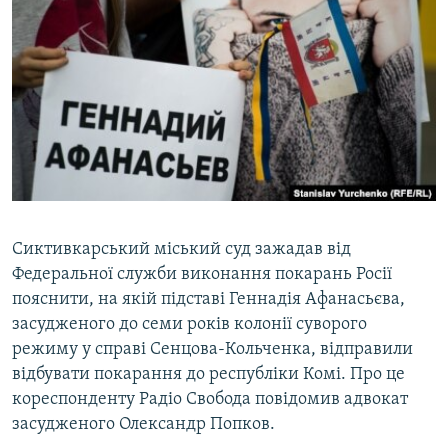
МУЛЬТИМЕДІА
ФОТО
СПЕЦПРОЄКТИ
ПОДКАСТИ
КРИМ РЕАЛІЇ
РУС
УКР
Сиктивкарський міський суд зажадав від
Федеральної служби виконання покарань Росії
КТАТ
пояснити, на якій підставі Геннадія Афанасьєва,
засудженого до семи років колонії суворого
ДОЛУЧАЙСЯ!
режиму у справі Сенцова-Кольченка, відправили
відбувати покарання до республіки Комі. Про це
кореспонденту Радіо Свобода повідомив адвокат
засудженого Олександр Попков.