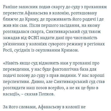
Усі сайти RFE/RL
Раніше захисник подав скаргу до суду з проханням
перевести Афанасьєва в колонію, розташовану
ближче до Криму, де проживають його родичі і де
жив він сам. Після першого засідання, на якому
розглядалася скарга, Сиктивкарський суд також
зажадав від ФСВП надати дані про чисельність
ув’язнених у колоніях суворого режиму в регіонах
Росії, сусідніх із окупованим Кримом.
«Навіть якщо суд відмовить нам у проханні про
переведення, у нас буде фактологічна база для
подачі позову до суду з прав людини. У нас хороші
перспективи. Дивно, але Сиктивкарський суд став
розглядати наш позов всерйоз, а не як це було в
касації», – сказав Попков.
За його словами, Афанасьєву в колонії не