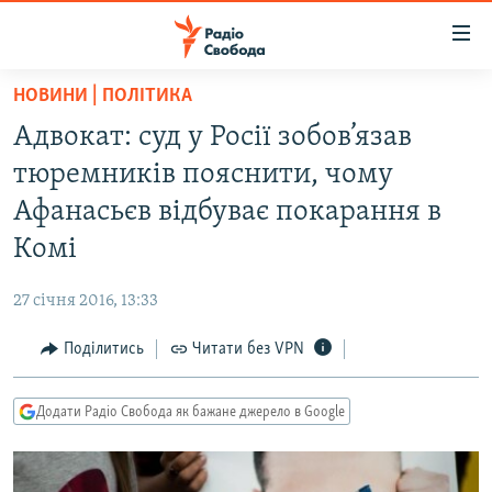
Доступність
посилання
Перейти
НОВИНИ | ПОЛІТИКА
до
РАДІО СВОБОДА – 70 РОКІВ
Адвокат: суд у Росії зобов’язав
основного
ВСЕ ЗА ДОБУ
матеріалу
тюремників пояснити, чому
СТАТТІ
Перейти
Афанасьєв відбуває покарання в
до
ВІЙНА
ПОЛІТИКА
Комі
основної
РОСІЙСЬКА «ФІЛЬТРАЦІЯ»
ЕКОНОМІКА
навігації
27 січня 2016, 13:33
Перейти
ДОНБАС.РЕАЛІЇ
СУСПІЛЬСТВО
до
Поділитись
Читати без VPN
КРИМ.РЕАЛІЇ
КУЛЬТУРА
пошуку
ТИ ЯК?
СПОРТ
Додати Радіо Свобода як бажане джерело в Google
СХЕМИ
УКРАЇНА
КИТАЙ.ВИКЛИКИ
СВІТ