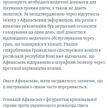
пропонують необхідної медичної допомоги для
лікування травми плеча, а також не дають
молитися. За непідтвердженою через відсутність
зв’язку з Афанасьєвим інформацією, він разом з
кількома ув’язненими був змушений оголосити
голодування на один день, щоб домогтися
відповідного медичного обслуговування через
грип, що поширився в колонії. Раніше
співробітники Громадської спостережної комісії в
російській республіці Комі вже відзначали, що
Афанасьєва відправляли в штрафний ізолятор через
претензії керівництва колонії.
Ольга Афанасьєва, мати засудженого, зазначає, що
її листування з сином часто переривається.
Геннадій Афанасьєв є фігурантам кримінальної
справи проти українського режисера Олега