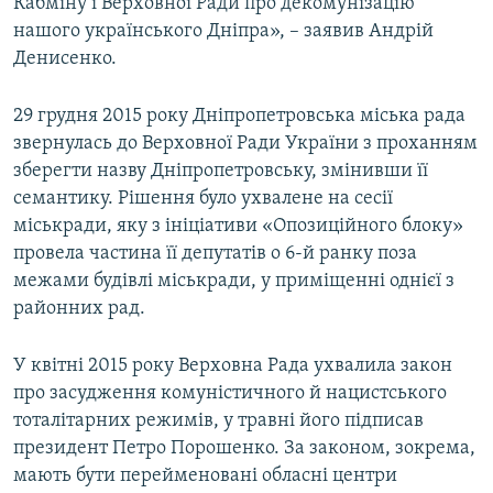
Кабміну і Верховної Ради про декомунізацію
нашого українського Дніпра», – заявив Андрій
Денисенко.
29 грудня 2015 року Дніпропетровська міська рада
звернулась до Верховної Ради України з проханням
зберегти назву Дніпропетровську, змінивши її
семантику. Рішення було ухвалене на сесії
міськради, яку з ініціативи «Опозиційного блоку»
провела частина її депутатів о 6-й ранку поза
межами будівлі міськради, у приміщенні однієї з
районних рад.
У квітні 2015 року Верховна Рада ухвалила закон
про засудження комуністичного й нацистського
тоталітарних режимів, у травні його підписав
президент Петро Порошенко. За законом, зокрема,
мають бути перейменовані обласні центри