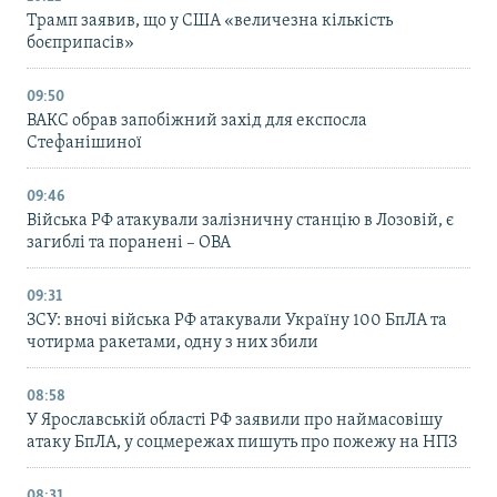
Трамп заявив, що у США «величезна кількість
боєприпасів»
09:50
ВАКС обрав запобіжний захід для експосла
Стефанішиної
09:46
Війська РФ атакували залізничну станцію в Лозовій, є
загиблі та поранені – ОВА
09:31
ЗСУ: вночі війська РФ атакували Україну 100 БпЛА та
чотирма ракетами, одну з них збили
08:58
У Ярославській області РФ заявили про наймасовішу
атаку БпЛА, у соцмережах пишуть про пожежу на НПЗ
08:31