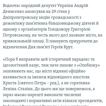
Водночас народний депутат України Андрій
Денисенко анонсував на 29 січня у
Усі сайти RFE/RL
Дніпропетровську акцію громадськості з
демонтажу пам’ятника більшовицькому діячеві й
одному з організаторів Голодомору Григорієві
Петровському, на честь якого досі назване місто, на
привокзальній площі. Її планують приурочити до
відзначення Дня пам’яті Героїв Крут.
«Пора б виправити цей історичний парадокс та
ідеологічний казус, тим паче панове з «Опоблоку»
запевняють нас, що місто віднині офіційно
називається за іменем відповідного апостола
Христа (святого Петра – ред.), а не соратника
Леніна-Сталіна. До цього ми ще повернемося, а
зараз маємо нарешті виконати численні
законодавчі і нормативні акти кількох президентів,