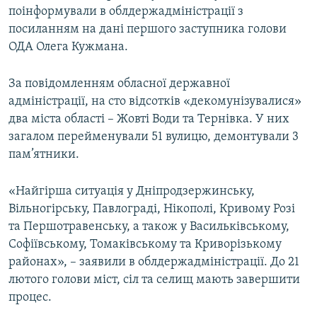
поінформували в облдержадміністрації з
КИТАЙ.ВИКЛИКИ
посиланням на дані першого заступника голови
МУЛЬТИМЕДІА
ОДА Олега Кужмана.
ФОТО
За повідомленням обласної державної
СПЕЦПРОЄКТИ
адміністрації, на сто відсотків «декомунізувалися»
ПОДКАСТИ
два міста області – Жовті Води та Тернівка. У них
загалом перейменували 51 вулицю, демонтували 3
КРИМ РЕАЛІЇ
пам’ятники.
РУС
«Найгірша ситуація у Дніпродзержинську,
УКР
Вільногірську, Павлограді, Нікополі, Кривому Розі
КТАТ
та Першотравенську, а також у Васильківському,
Софіївському, Томаківському та Криворізькому
ДОЛУЧАЙСЯ!
районах», – заявили в облдержадміністрації. До 21
лютого голови міст, сіл та селищ мають завершити
процес.