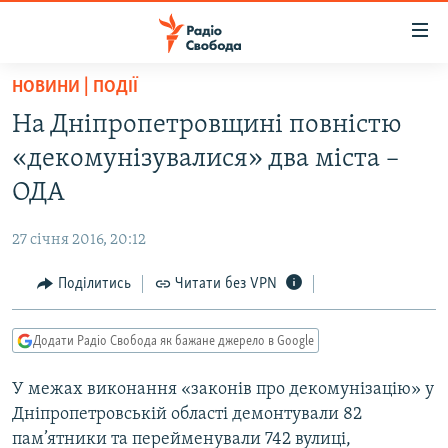
Доступність
посилання
Перейти
НОВИНИ | ПОДІЇ
до
РАДІО СВОБОДА – 70 РОКІВ
На Дніпропетровщині повністю
основного
ВСЕ ЗА ДОБУ
матеріалу
«декомунізувалися» два міста –
СТАТТІ
Перейти
ОДА
до
ВІЙНА
ПОЛІТИКА
основної
27 січня 2016, 20:12
РОСІЙСЬКА «ФІЛЬТРАЦІЯ»
ЕКОНОМІКА
навігації
Перейти
Поділитись
Читати без VPN
ДОНБАС.РЕАЛІЇ
СУСПІЛЬСТВО
до
КРИМ.РЕАЛІЇ
КУЛЬТУРА
пошуку
Додати Радіо Свобода як бажане джерело в Google
ТИ ЯК?
СПОРТ
У межах виконання «законів про декомунізацію» у
СХЕМИ
УКРАЇНА
Дніпропетровській області демонтували 82
ПРИАЗОВ’Я
СВІТ
пам’ятники та перейменували 742 вулиці,