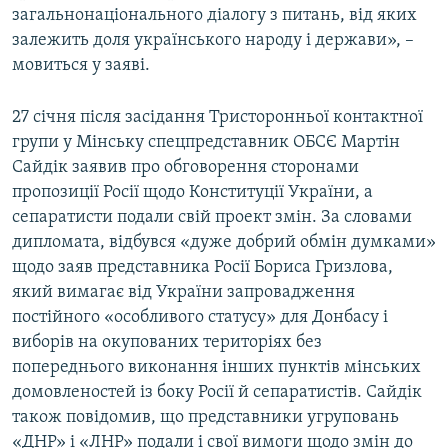
загальнонаціонального діалогу з питань, від яких
залежить доля українського народу і держави», –
мовиться у заяві.
27 січня після засідання Тристоронньої контактної
групи у Мінську спецпредставник ОБСЄ Мартін
Сайдік заявив про обговорення сторонами
пропозиції Росії щодо Конституції України, а
сепаратисти подали свій проект змін. За словами
дипломата, відбувся «дуже добрий обмін думками»
щодо заяв представника Росії Бориса Гризлова,
який вимагає від України запровадження
постійного «особливого статусу» для Донбасу і
виборів на окупованих територіях без
попереднього виконання інших пунктів мінських
домовленостей із боку Росії й сепаратистів. Сайдік
також повідомив, що представники угруповань
«ДНР» і «ЛНР» подали і свої вимоги щодо змін до