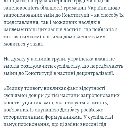
«Ініціативна група «Першого грудня» поділяє
занепокоєність більшості громадян України щодо
запропонованих змін до Конституції – як способу їх
Усі сайти RFE/RL
представлення, так і можливих наслідків
імплементації цих змін в частині, що пов’язана з
так званими«мінськими домовленостями», –
мовиться у заяві.
На думку учасників групи, українська влада не
змогла розтлумачити суспільству, що передбачають
зміни до Конституції в частині децентралізації.
«Велику тривогу викликає факт відсутності
суспільної довіри до тієї частини запропонованих
конституційних змін, яка стосується питань,
пов’язаних із окупацією Донбасу російсько-
терористичними формуваннями. У суспільстві
панує переконання, що ці зміни внесені під