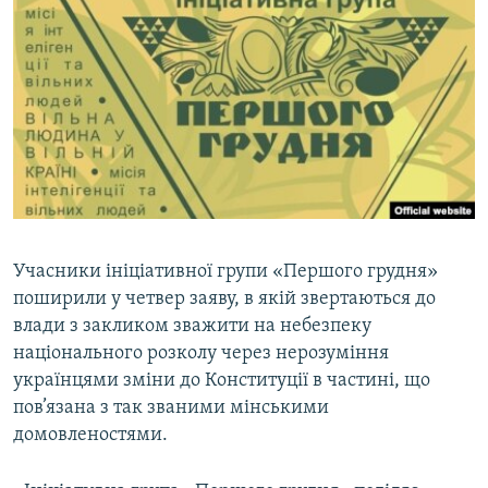
КИТАЙ.ВИКЛИКИ
МУЛЬТИМЕДІА
ФОТО
СПЕЦПРОЄКТИ
ПОДКАСТИ
КРИМ РЕАЛІЇ
РУС
Учасники ініціативної групи «Першого грудня»
поширили у четвер заяву, в якій звертаються до
УКР
влади з закликом зважити на небезпеку
КТАТ
національного розколу через нерозуміння
українцями зміни до Конституції в частині, що
ДОЛУЧАЙСЯ!
пов’язана з так званими мінськими
домовленостями.