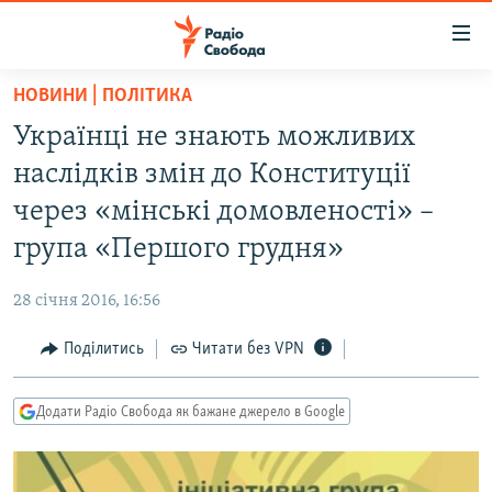
Доступність
посилання
Перейти
НОВИНИ | ПОЛІТИКА
до
РАДІО СВОБОДА – 70 РОКІВ
Українці не знають можливих
основного
ВСЕ ЗА ДОБУ
матеріалу
наслідків змін до Конституції
СТАТТІ
Перейти
через «мінські домовленості» –
до
ВІЙНА
ПОЛІТИКА
група «Першого грудня»
основної
РОСІЙСЬКА «ФІЛЬТРАЦІЯ»
ЕКОНОМІКА
навігації
28 січня 2016, 16:56
Перейти
ДОНБАС.РЕАЛІЇ
СУСПІЛЬСТВО
до
Поділитись
Читати без VPN
КРИМ.РЕАЛІЇ
КУЛЬТУРА
пошуку
ТИ ЯК?
СПОРТ
Додати Радіо Свобода як бажане джерело в Google
СХЕМИ
УКРАЇНА
ПРИАЗОВ’Я
СВІТ