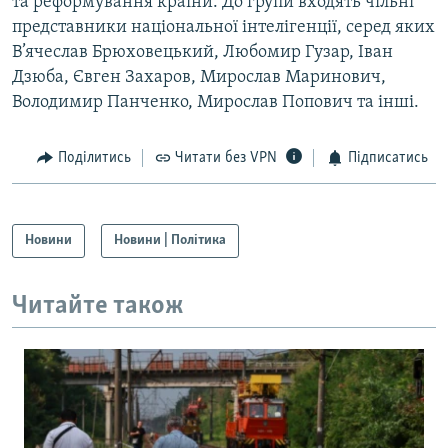
та реформування країни. До групи входять чільні
представники національної інтелігенції, серед яких
В’ячеслав Брюховецький, Любомир Гузар, Іван
Дзюба, Євген Захаров, Мирослав Маринович,
Володимир Панченко, Мирослав Попович та інші.
Поділитись
Читати без VPN
Підписатись
Новини
Новини | Політика
Читайте також