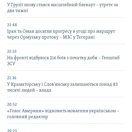
У Грузії знову стався масштабний блекаут – утретє за
два тижні
22:48
Іран та Оман досягли прогресу в угоді про маршрут
через Ормузьку протоку – МЗС у Тегерані
22:23
На фронті відбулося 216 боїв з початку доби – Генштаб
ЗСУ
21:36
У Краматорську і Слов’янську залишаються понад 83
тисячі людей – влада
20:52
«Голос Америки» відновить мовлення українською –
головний редактор
20:23