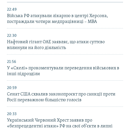
22:49
Війська РФ атакували лікарню в центрі Херсона,
постраждали чотири медпрацівниці – МВА
22:30
Нафтовий гігант ОАЕ заявляє, що атаки суттєво
вплинули на його діяльність
21:56
У «Скелі» прокоментували переведення військових в
інші підрозділи
20:59
Cенат США схвалив законопроєкт про санкції проти
Росії переважною більшістю голосів
20:33
Український Червоний Хрест заявив про
«безпрецедентні атаки» РФ на свої об’єкти в липні