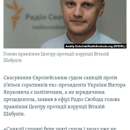
МУЛЬТИМЕДІА
ФОТО
СПЕЦПРОЄКТИ
ПОДКАСТИ
КРИМ РЕАЛІЇ
Голова правління Центру протидії корупції Віталій
РУС
Шабунін
УКР
Скасування Європейським судом санкцій проти
КТАТ
п’ятьох соратників екс-президента України Віктора
Януковича є політичним, а не юридичним
ДОЛУЧАЙСЯ!
прецедентом, заявив в ефірі Радіо Свобода голова
правління Центру протидії корупції Віталій
Шабунін.
«Санкції справді були зняті судом і зараз уже не