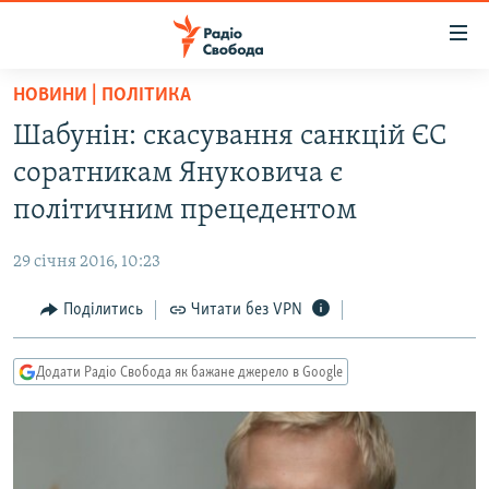
Доступність
посилання
Перейти
НОВИНИ | ПОЛІТИКА
до
РАДІО СВОБОДА – 70 РОКІВ
Шабунін: скасування санкцій ЄС
основного
ВСЕ ЗА ДОБУ
матеріалу
соратникам Януковича є
СТАТТІ
Перейти
політичним прецедентом
до
ВІЙНА
ПОЛІТИКА
основної
29 січня 2016, 10:23
РОСІЙСЬКА «ФІЛЬТРАЦІЯ»
ЕКОНОМІКА
навігації
Перейти
Поділитись
Читати без VPN
ДОНБАС.РЕАЛІЇ
СУСПІЛЬСТВО
до
КРИМ.РЕАЛІЇ
КУЛЬТУРА
пошуку
Додати Радіо Свобода як бажане джерело в Google
ТИ ЯК?
СПОРТ
СХЕМИ
УКРАЇНА
КИТАЙ.ВИКЛИКИ
СВІТ