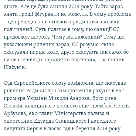
Усі сайти RFE/RL
діють. Але це були санкції 2014 року. Тобто зараз
зняти гроші фігуранти не можуть. В чому проблема
– це прецедент не стільки юридичний, скільки
політичний. Суть полягає в тому, що санкції ЄС
продовжує щороку. Чому він важливий? Тому що,
ухвалюючи рішення зараз, ЄС розуміє: якщо
скасували перше коло, друге скасують так само, бо
на це є очевидні юридичні підстави», – зазначив
Шабунін.
Суд Європейського союзу повідомив, що скасував
рішення Ради ЄС про замороження рахунків екс-
прем’єра України Миколи Азарова, його сина
Олексія, колишнього першого віце-прем’єра Сергія
Арбузова, екс-глави Міністерства палива й
енергетики Едуарда Ставицького і народного
депутата Сергія Клюєва від 6 березня 2014 року.