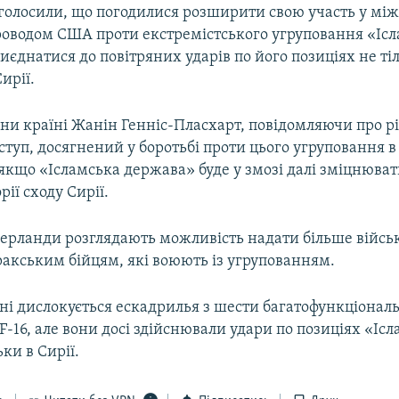
голосили, що погодилися розширити свою участь у мі
проводом США проти екстремістського угруповання «Іс
иєднатися до повітряних ударів по його позиціях не тіл
Сирії.
они країні Жанін Генніс-Пласхарт, повідомляючи про р
ступ, досягнений у боротьбі проти цього угруповання в 
якщо «Ісламська держава» буде у змозі далі зміцнювати
рії сходу Сирії.
ідерланди розглядають можливість надати більше війсь
ракським бійцям, які воюють із угрупованням.
оні дислокується ескадрилья з шести багатофункціонал
-16, але вони досі здійснювали удари по позиціях «Ісл
ки в Сирії.