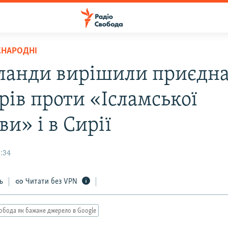
ЖНАРОДНІ
ланди вирішили приєдн
рів проти «Ісламської
и» і в Сирії
8:34
ь
Читати без VPN
обода як бажане джерело в Google