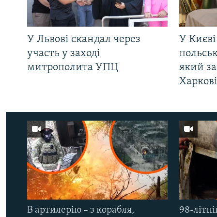
У Львові скандал через
У Києві
участь у заході
польсь
митрополита УПЦ
який за
Харков
В артилерію – з корабля,
98-літні