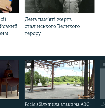
сії
День пам'яті жертв
ійський
сталінського Великого
Крим
терору
Росія збільшила атаки на АЗС –
«Ук