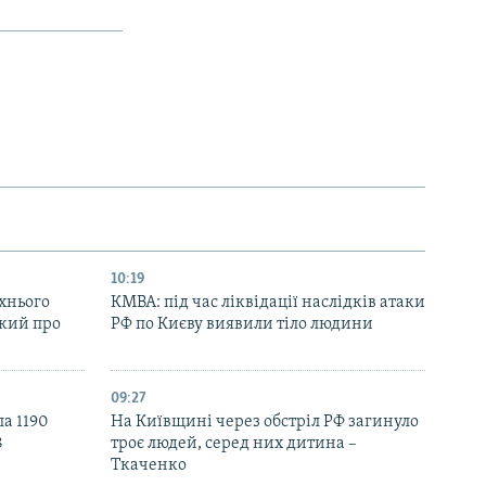
10:19
їхнього
КМВА: під час ліквідації наслідків атаки
ький про
РФ по Києву виявили тіло людини
09:27
ла 1190
На Київщині через обстріл РФ загинуло
8
троє людей, серед них дитина –
Ткаченко