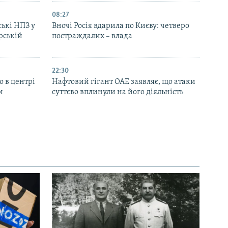
08:27
ські НПЗ у
Вночі Росія вдарила по Києву: четверо
рській
постраждалих – влада
22:30
ю в центрі
Нафтовий гігант ОАЕ заявляє, що атаки
и
суттєво вплинули на його діяльність