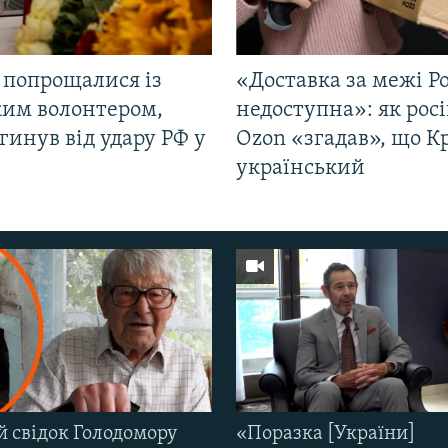
 попрощалися із
«Доставка за межі Ро
ким волонтером,
недоступна»: як рос
гинув від удару РФ у
Ozon «згадав», що 
і
український
й свідок Голодомору
«Поразка [України]