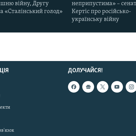
ішню війну, Другу
неприпустима» – сена
та «Сталінський голод»
Кертіс про російсько-
українську війну
ЦІЯ
ДОЛУЧАЙСЯ!
с
пекти
зв'язок