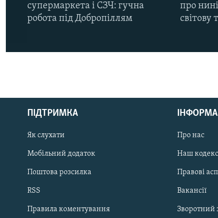
супермаркета і СЗЧ: гучна
про нин
робота під Добропіллям
світову 
КРИМ РЕАЛІЇ
РУС
ПІДТРИМКА
ІНФОРМА
УКР
КТАТ
Як слухати
Про нас
Мобільний додаток
Наш кодек
ДОЛУЧАЙСЯ!
Поштова розсилка
Правові ас
RSS
Вакансії
Правила коментування
Зворотний 