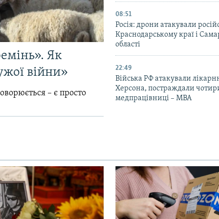
08:51
Росія: дрони атакували росій
Краснодарському краї і Сама
області
емінь». Як
22:49
ужої війни»
Війська РФ атакували лікарн
Херсона, постраждали чотир
говорюється – є просто
медпрацівниці – МВА