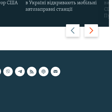
тор США
в Україні відкривають мобільні
вик
автозаправні станції
США
Пут
Назад
Вперед