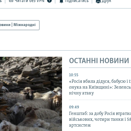
ь
Читати без VPN
Підписатись
Друк
овини | Міжнародні
ОСТАННІ НОВИНИ
10:55
«Росія вбила дідуся, бабусю і 
онука на Київщині»: Зеленс
нічну атаку
09:49
Генштаб: за добу Росія втрати
військових, чотири танки і 5
артсистем