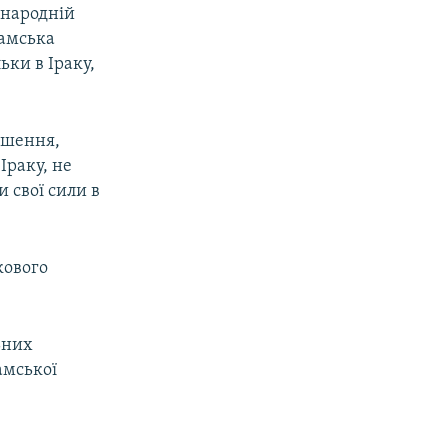
жнародній
ламська
ьки в Іраку,
ішення,
Іраку, не
 свої сили в
кового
ьних
амської