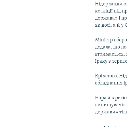
МУЛЬТИМЕДІА
Нідерланди о
ФОТО
коаліції під 
держава» і пр
СПЕЦПРОЄКТИ
як досі, а й у 
ПОДКАСТИ
Міністр обор
додала, що по
втримається, 
Іраку з терито
Крім того, Н
обладнання і
Наразі в регі
винищувачів F
держави» тіль